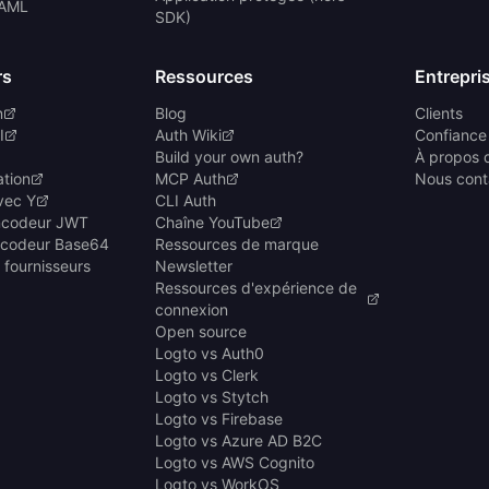
SAML
SDK)
rs
Ressources
Entrepri
n
Blog
Clients
I
Auth Wiki
Confiance 
Build your own auth?
À propos 
ation
MCP Auth
Nous cont
vec Y
CLI Auth
ncodeur JWT
Chaîne YouTube
écodeur Base64
Ressources de marque
 fournisseurs
Newsletter
Ressources d'expérience de
connexion
Open source
Logto vs Auth0
Logto vs Clerk
Logto vs Stytch
Logto vs Firebase
Logto vs Azure AD B2C
Logto vs AWS Cognito
Logto vs WorkOS