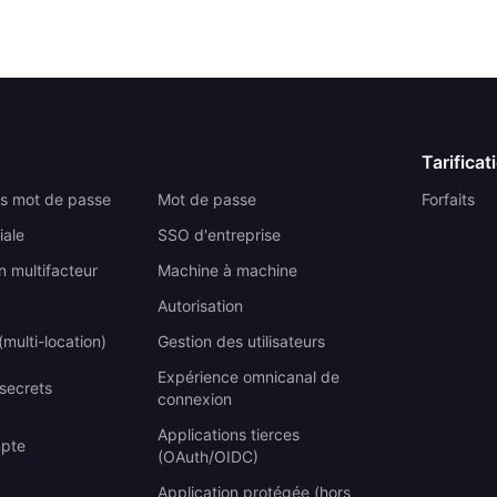
Tarificat
s mot de passe
Mot de passe
Forfaits
iale
SSO d'entreprise
n multifacteur
Machine à machine
Autorisation
multi-location)
Gestion des utilisateurs
Expérience omnicanal de
 secrets
connexion
Applications tierces
mpte
(OAuth/OIDC)
Application protégée (hors