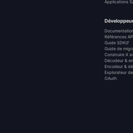
Applications 
Développeu
Documentatio
Références AP
Guide SDK
Guide de migr
Construire X a
Décodeur & e
Encodeur & d
Explorateur de
OAuth