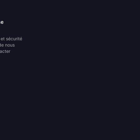
se
et sécurité
de nous
acter