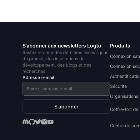
S'abonner aux newsletters Logto
Produits
Restez informé des dernières mises à jour
Connexion san
du produit, des inspirations de
développement, des blogs et des
Connexion soc
recherches.
Authentificatio
Adresse e-mail
Sécurité
Organisations (
S'abonner
Coffre-fort de
Centre de co