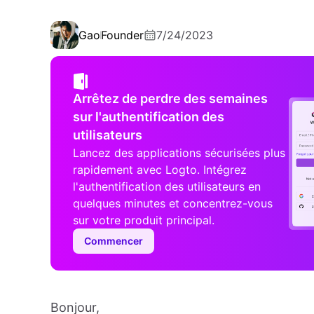
Gao
Founder
7/24/2023
Arrêtez de perdre des semaines
sur l'authentification des
utilisateurs
Lancez des applications sécurisées plus
rapidement avec Logto. Intégrez
l'authentification des utilisateurs en
quelques minutes et concentrez-vous
sur votre produit principal.
Commencer
Bonjour,