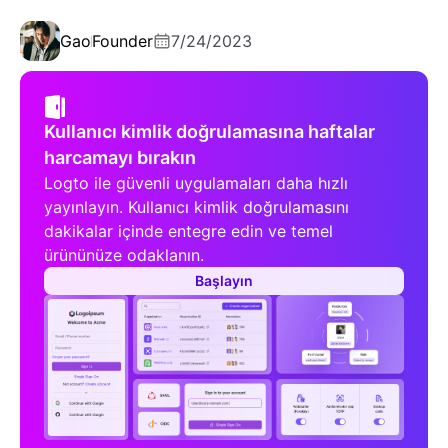
Gao
Founder
7/24/2023
Kullanıcı kimlik doğrulamasına haftalar
harcamayı bırakın
Logto ile güvenli uygulamaları daha hızlı
yayınlayın. Kullanıcı kimlik doğrulamasını
dakikalar içinde entegre edin ve temel
ürününüze odaklanın.
Başlayın