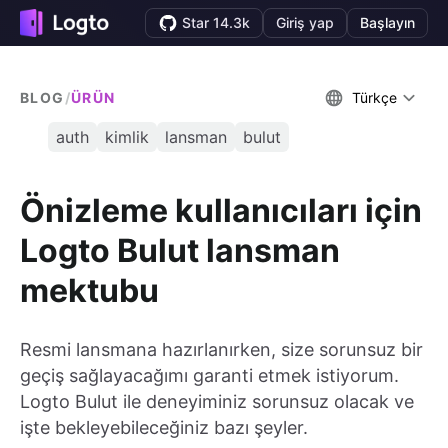
Star 14.3k
Giriş yap
Başlayın
BLOG
/
ÜRÜN
Türkçe
auth
kimlik
lansman
bulut
Önizleme kullanıcıları için
Logto Bulut lansman
mektubu
Resmi lansmana hazırlanırken, size sorunsuz bir
geçiş sağlayacağımı garanti etmek istiyorum.
Logto Bulut ile deneyiminiz sorunsuz olacak ve
işte bekleyebileceğiniz bazı şeyler.