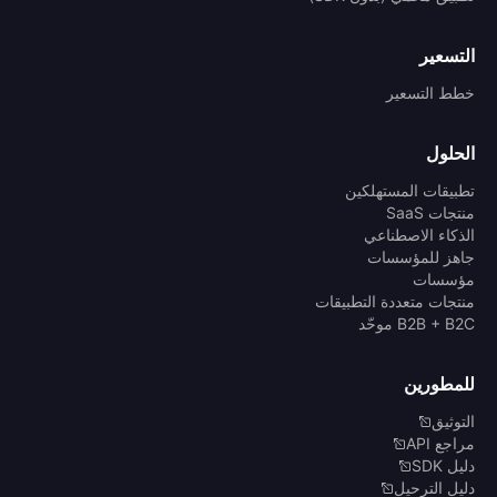
التسعير
خطط التسعير
الحلول
تطبيقات المستهلكين
منتجات SaaS
الذكاء الاصطناعي
جاهز للمؤسسات
مؤسسات
منتجات متعددة التطبيقات
B2B + B2C موحّد
للمطورين
التوثيق
مراجع API
دليل SDK
دليل الترحيل