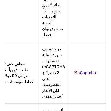
الزائر لا يرى
ويدجِت أبداً.
التحديات
الخفية
تستغرق ثوان
فقط.
مهام تصنيف
صور تفاعلية
(مشابهة لـ
reCAPTCHA
hCaptcha
v2). تركيز
بحوالي 99 دولا
على
خطط مؤسسات مخص
الخصوصية،
لكن الألغاز
أحياناً معقدة.
ألعاب صغيرة