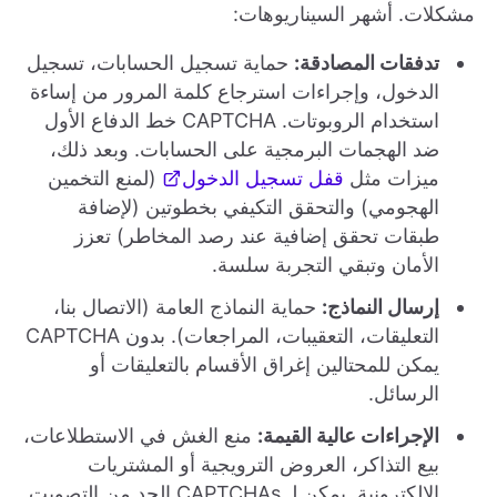
مشكلات. أشهر السيناريوهات:
تدفقات المصادقة:
حماية تسجيل الحسابات، تسجيل
الدخول، وإجراءات استرجاع كلمة المرور من إساءة
استخدام الروبوتات. CAPTCHA خط الدفاع الأول
ضد الهجمات البرمجية على الحسابات. وبعد ذلك،
ميزات مثل
قفل تسجيل الدخول
(لمنع التخمين
الهجومي) والتحقق التكيفي بخطوتين (لإضافة
طبقات تحقق إضافية عند رصد المخاطر) تعزز
الأمان وتبقي التجربة سلسة.
إرسال النماذج:
حماية النماذج العامة (الاتصال بنا،
التعليقات، التعقيبات، المراجعات). بدون CAPTCHA
يمكن للمحتالين إغراق الأقسام بالتعليقات أو
الرسائل.
الإجراءات عالية القيمة:
منع الغش في الاستطلاعات،
بيع التذاكر، العروض الترويجية أو المشتريات
الإلكترونية. يمكن لـ CAPTCHAs الحد من التصويت