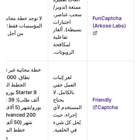
ممتعة (تدوير/
سحب عناصر،
FunCaptcha
لا توجد خطة مجانية. 
اختبارات
(Arkose Labs)
المؤسسات فقط؛ الت
بسيطة). ألغاز
من أجل التس
تفاعلية
لمكافحة
الروبوتات.
لغز إثبات
نطاق،
العمل خفي
الخطط المدف
بالكامل. لا
Friendly
يحتاج
ألف طلب)؛ 9
Captcha
المستخدم لأي
يورو/شهر (5 آ
إجراء، حيث
00
يُحل كل شيء
شهر (50 أل
في الخلفية.
خطط المؤس
مخص