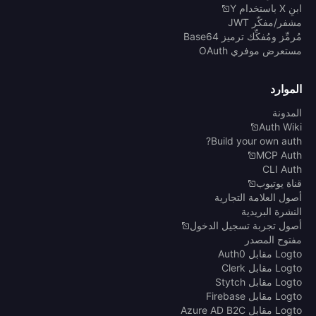
ابنِ X باستخدام Y
مشفر/مفكّر JWT
مُرمِّز ومُفكِّك ترميز Base64
مستعرض موفري OAuth
الموارد
المدونة
Auth Wiki
Build your own auth?
MCP Auth
CLI Auth
قناة يوتيوب
أصول العلامة التجارية
النشرة البريدية
أصول تجربة تسجيل الدخول
مفتوح المصدر
Logto مقابل Auth0
Logto مقابل Clerk
Logto مقابل Stytch
Logto مقابل Firebase
Logto مقابل Azure AD B2C