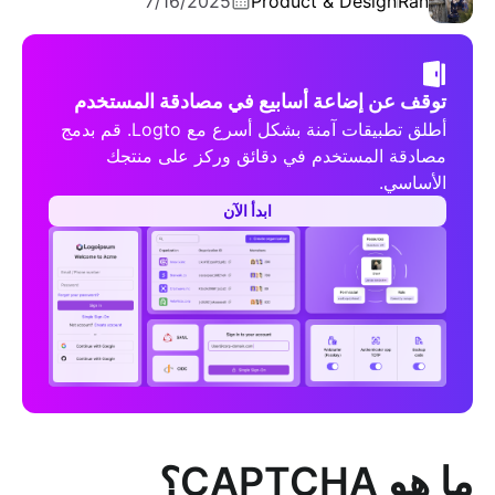
7/16/2025
Product & Design
Ran
توقف عن إضاعة أسابيع في مصادقة المستخدم
أطلق تطبيقات آمنة بشكل أسرع مع Logto. قم بدمج
مصادقة المستخدم في دقائق وركز على منتجك
الأساسي.
ابدأ الآن
ما هو CAPTCHA؟