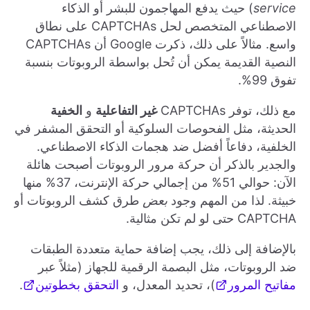
service
) حيث يدفع المهاجمون للبشر أو الذكاء
الاصطناعي المتخصص لحل CAPTCHAs على نطاق
واسع. مثالاً على ذلك، ذكرت Google أن CAPTCHAs
النصية القديمة يمكن أن تُحل بواسطة الروبوتات بنسبة
تفوق 99%.
مع ذلك، توفر CAPTCHAs
غير التفاعلية
و
الخفية
الحديثة، مثل الفحوصات السلوكية أو التحقق المشفر في
الخلفية، دفاعاً أفضل ضد هجمات الذكاء الاصطناعي.
والجدير بالذكر أن حركة مرور الروبوتات أصبحت هائلة
الآن: حوالي 51% من إجمالي حركة الإنترنت، 37% منها
خبيثة. لذا من المهم وجود
بعض
طرق كشف الروبوتات أو
CAPTCHA حتى لو لم تكن مثالية.
بالإضافة إلى ذلك، يجب إضافة حماية متعددة الطبقات
ضد الروبوتات، مثل البصمة الرقمية للجهاز (مثلاً عبر
مفاتيح المرور
)، تحديد المعدل، و
التحقق بخطوتين
.