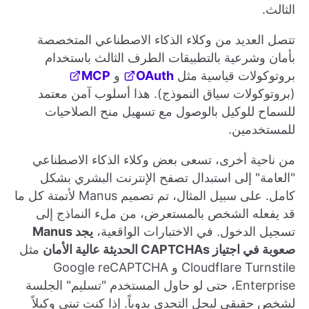
الثالث.
تتصل العديد من وكلاء الذكاء الاصطناعي المتخصصة
بأمان وشرعية بالتطبيقات الطرف الثالث باستخدام
بروتوكولات قياسية مثل
OAuth
و
MCP
(بروتوكولات سياق النموذج). هذا أسلوب آمن معتمد
للسماح للوكيل بالوصول مع تسهيل منح الصلاحيات
للمستخدمين.
من ناحية أخرى، تسعى بعض وكلاء الذكاء الاصطناعي
"العامة" إلى استبدال تصفح الإنترنت البشري بشكل
كامل. على سبيل المثال، تم تصميم Manus لأتمتة كل ما
قد يفعله الشخص بالمستعرض، من ملء النماذج إلى
تسجيل الدخول. في الاختبارات الواقعية،
يجد Manus
صعوبة في اجتياز CAPTCHAs الحديثة عالية الأمان
مثل
Cloudflare Turnstile و Google reCAPTCHA
Enterprise، حتى لو حاول المستخدم "تسليم" الجلسة
لشخص حقيقي ليحل التحدي يدوياً. إذا كنت تبني وكيلاً