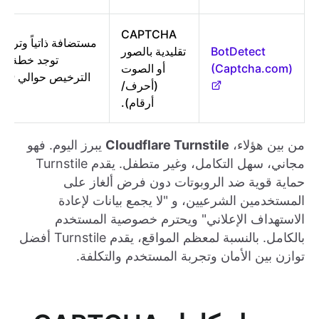
CAPTCHA
مستضافة ذاتياً وترخي
BotDetect
تقليدية بالصور
توجد خطة مجا
(Captcha.com)
أو الصوت
ا
(أحرف/
س
أرقام).
من بين هؤلاء،
Cloudflare Turnstile
يبرز اليوم. فهو
مجاني، سهل التكامل، وغير متطفل. يقدم Turnstile
حماية قوية ضد الروبوتات دون فرض ألغاز على
المستخدمين الشرعيين، و "لا يجمع بيانات لإعادة
الاستهداف الإعلاني" ويحترم خصوصية المستخدم
بالكامل. بالنسبة لمعظم المواقع، يقدم Turnstile أفضل
توازن بين الأمان وتجربة المستخدم والتكلفة.