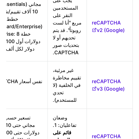
يجب على
مج
المستخدمين
10 آلاف تقييم/شهري
النقر على
خطط مدف
reCAPTCHA
مربع "أنا لست
v2 (Google)
روبوتاً". قد يتم
خطة rise: 8
تحديهم أو لا
بتحديات صور
دولار لكل ألف إض
CAPTCHA.
غير مرئية،
تقييم مخاطرة
reCAPTCHA
نفس أسعار HA
في الخلفية (لا
v3 (Google)
تحدي
للمستخدم).
وضعان
تسعير حسب ال
تفاعليان: 1.
قائم على
reCAPTCHA