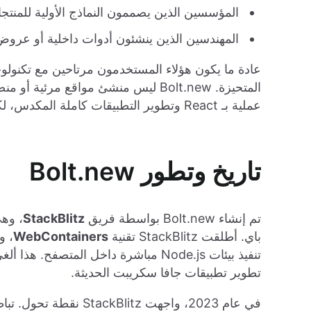
المؤسسين الذين يصممون النماذج الأولية للمنتجات ا
المهندسين الذين ينشئون أدوات داخلية أو عرو
عادة ما يكون هؤلاء المستخدمون مرتاحين مع تكنولوج
المتحيزة. Bolt.new ليس منشئ مواقع م
عملية بـ React وتطوير التطبيقات كاملة المكدس، لكنه يزيل عناء الإعداد.
تاريخ وتطور Bolt.new
تم إنشاء Bolt.new بواسطة فريق
StackBlitz
باي. أطلقت StackBlitz تقنية
WebContainers
تنفيذ بيئات Node.js مباشرة داخل المتص
تطوير تطبيقات جافا سكريبت الحديثة.
في عام 2023، واجهت itz