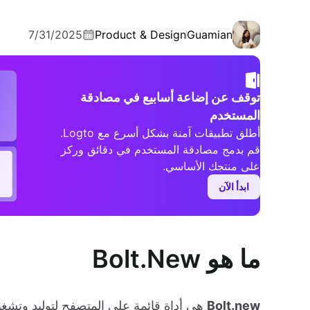
7/31/2025
Product & Design
Guamian
توقف عن إضاعة أسابيع في مصادقة
المستخدم
أطلق تطبيقات آمنة بشكل أسرع مع Logto.
قم بدمج مصادقة المستخدم في دقائق وركز
على منتجك الأساسي.
ابدأ الآن
ما هو Bolt.New
Bolt.new
هي أداة قائمة على المتصفح لتوليد وتشغي