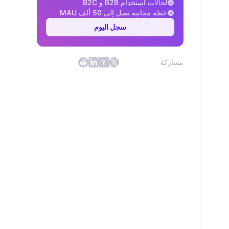
لحالات استخدام B2B و B2C
خطة مجانية تصل إلى 50 ألف MAU
سجل اليوم
مشاركة