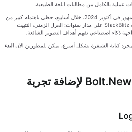
، الذي تم إطلاقه للجمهور في أكتوبر 2024. خلال أسابيع، حظي باهتمام كبير من
المطورين لبساطته وسرعته. جمعت الأداة كل ما بنته StackBlitz على مدار سنوات: العزل الزمني، التثبيت
واجهة ذكاء اصطناعي تفهم أهداف التطوير الشائعة.
البدء
الدليل: استخدام Logto و Bolt.New لإضافة تجربة