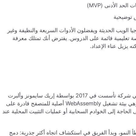
لحد الأدنى (MVP)
ض توضيحية
يا الويب الحديثة ويفضلون الأدوات السريعة والنظيفة وغير
رئية أو منصة تعليمية قائمة على الدروس. يفترض أنك تمتلك معرفة
، وهي شركة تأسست في 2017 بواسطة إريك سايمونز وألبرت
، وهي بيئة تشغيل WebAssembly أصلية للمتصفح قادرة على
فح. هذا ألغى الحاجة إلى الخوادم السحابية أو عمليات التثبيت المحلية عند
StackBl نقطة تحول. تباطأ النمو، وبدأ الفريق في استكشاف اتجاه أكثر جذرية: دمج