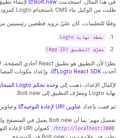
في هذا المثال، استخدمت
Bolt.new
طلبت من الوكيل بناء CMS باستخدام Logto كمزود المصادقة.
وفقًا للتعليمات، كان عليّ تزويد قطعتين رئيسيتين م
نقطة نهاية Logto
معرّف التطبيق (App ID)
نظرًا لأن التطبيق هو تطب
أحدث
Logto React SDK
، وإعداد مكونات المصا
لإكمال الإعداد، ذهبت إلى
وحدة تحكم Logto السحابية
نهاية Logto ومعرّف التطبيق إلى Bolt.new.
ثم قمت بإعداد
عناوين URI لإعادة التوجيه
وعناوين URI لإعادة التوجيه بعد تسجيل ال
تفصيل مهم: بما أن Bolt.new يعمل في المتصفح وليس IDE المحلي، لا يمكنك استخدام
كعنوان URI لإ
http://localhost:3000/
يظهر في علامة تبويب Bolt.new في المتصفح.