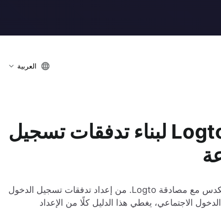
العربية
استخدام Bolt.New و Logto لبناء تدفقات تسجيل
ة
تعلم كيفية استخدام Bolt.new لبناء تطبيق كامل المكدس مع مصادقة Logto. من إعداد تدفقات تسجيل الدخول
خول الاجتماعي، يغطي هذا الدليل كلًا من الإعداد