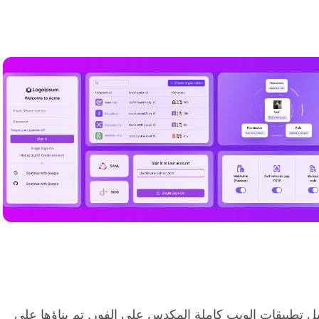
ل تطبيقات الويب كاملة المكدس على الفور. تم بناؤها على