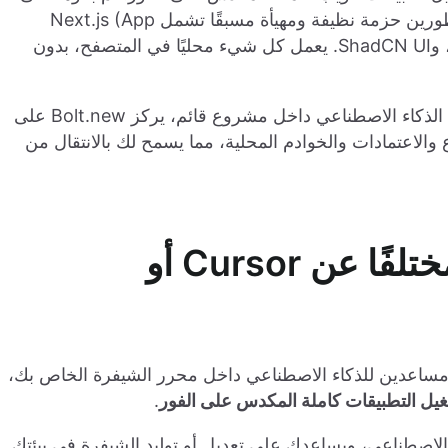
، وتوفر للمطورين حزمة نظيفة ومهيأة مسبقًا تشمل Next.js (App
Router)، وTailwind CSS، وSupabase، وPrisma، وShadCN UI. يعمل كل شيء محليًا في المتصفح، بدون
الاصطناعي داخل مشروع قائم، يركز Bolt.new على
الاعتمادات والخوادم المحلية، مما يسمح لك بالانتقال من
ما الذي يجعل Bolt.new مختلفًا عن Cursor أو
ساعدين للذكاء الاصطناعي داخل محرر الشيفرة الخاص بك،
يل التطبيقات كاملة المكدس على الفور
.
لعمل في VS Code بالذكاء الاصطناعي، ويساعدك على تعديل أو توليد الشيفرة في بيئتك