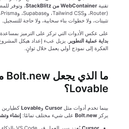
تقنية
WebContainer من StackBlitz
تثبيتات، ولا خطوات بناء سحابية، ولا حاجة للتسجيل.
على عكس الأدوات التي تركز على الترميز بمساعدة الذكاء 
بداية عملية التطوير
. يزيل عبء إعداد هيكل المشروع و
الفكرة إلى نموذج أولي يعمل خلال ثوانٍ.
Lovable؟
بينما تخدم أدوات مثل
Cursor
و
Lovable
كطيارين م
يركز
Bolt.new
على شيء مختلف تمامًا:
إنشاء وتشغ
Cursor
يُعزز سير ا