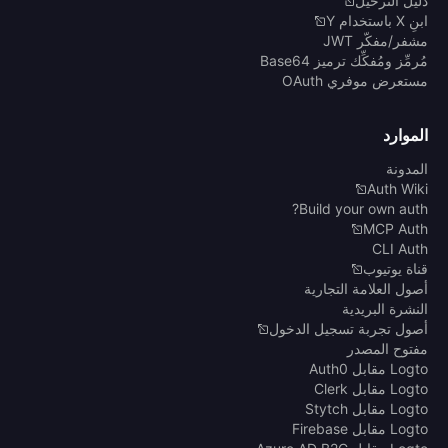
دليل الترحيل
ابنِ X باستخدام Y
مشفر/مفكّر JWT
مُرمِّز ومُفكِّك ترميز Base64
مستعرض موفري OAuth
الموارد
المدونة
Auth Wiki
Build your own auth?
MCP Auth
CLI Auth
قناة يوتيوب
أصول العلامة التجارية
النشرة البريدية
أصول تجربة تسجيل الدخول
مفتوح المصدر
Logto مقابل Auth0
Logto مقابل Clerk
Logto مقابل Stytch
Logto مقابل Firebase