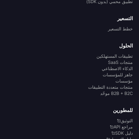
تطبيق محمي (بدون SDK)
التسعير
خطط التسعير
الحلول
تطبيقات المستهلكين
منتجات SaaS
الذكاء الاصطناعي
جاهز للمؤسسات
مؤسسات
منتجات متعددة التطبيقات
B2B + B2C موحّد
للمطورين
التوثيق
مراجع API
دليل SDK