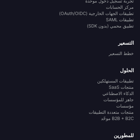
تجربة تسجيل دخول موحدة
مركز الحسابات
تطبيقات الجهات الخارجية (OAuth/OIDC)
تطبيقات SAML
تطبيق محمي (بدون SDK)
التسعير
خطط التسعير
الحلول
تطبيقات المستهلكين
منتجات SaaS
الذكاء الاصطناعي
جاهز للمؤسسات
مؤسسات
منتجات متعددة التطبيقات
B2B + B2C موحّد
للمطورين