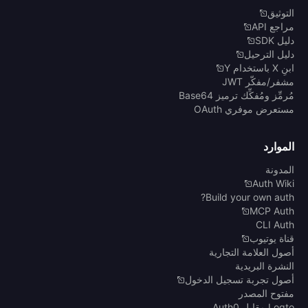
التوثيق
مراجع API
دليل SDK
دليل الترحيل
ابنِ X باستخدام Y
مشفر/مفكّر JWT
مُرمِّز ومُفكِّك ترميز Base64
مستعرض موفري OAuth
الموارد
المدونة
Auth Wiki
Build your own auth?
MCP Auth
CLI Auth
قناة يوتيوب
أصول العلامة التجارية
النشرة البريدية
أصول تجربة تسجيل الدخول
مفتوح المصدر
Logto مقابل Auth0