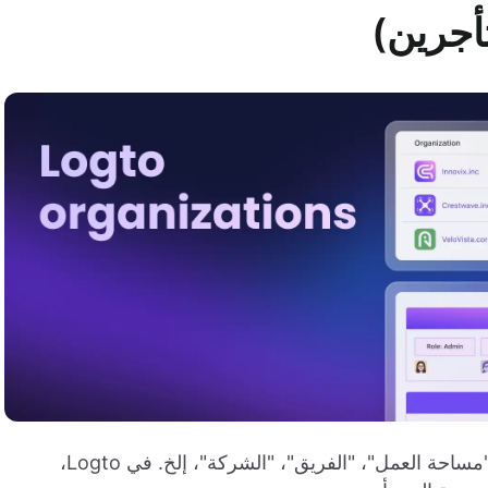
أجرين)
يُستخدم مصطلح "المنظمة" في أشكال أخرى، مثل "مساحة العمل"، "الفريق"، "الشركة"، إلخ. في Logto،