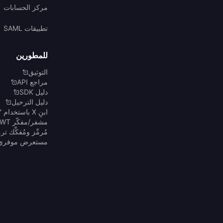
مركز الحسابات
تطبيقات SAML
للمطورين
التوثيق
مراجع API
دليل SDK
دليل الترحيل
ابنِ X باستخدام Y
مشفر/مفكّر JWT
مُرمِّز ومُفكِّك ترميز 4
مستعرض موفري Auth