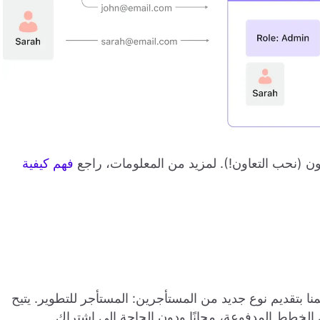
فهم كيفية
عل البدء مع Logto Cloud أسهل، قمنا بتقديم نوع جديد من المستأجرين: المستأجر للتطوير. يتيح
 الخطط المدفوعة، مجانًا ودون الحاجة إلى اشتراك.