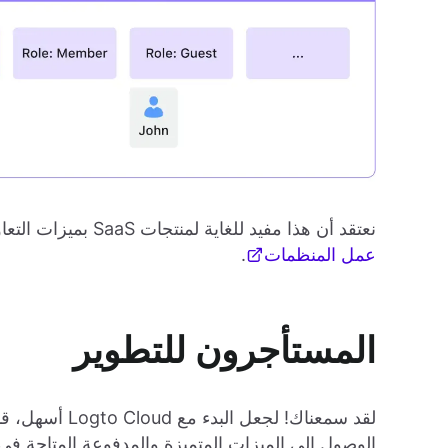
نعتقد أن هذا مفيد للغاية لمنتجات SaaS بميزات التعاون (نحب التعاون!). لمزيد من المعلومات، راجع
عمل المنظمات
.
المستأجرون للتطوير
لقد سمعناك! لج
الوصول إلى الميزات المتميزة والمدفوعة المتاحة في