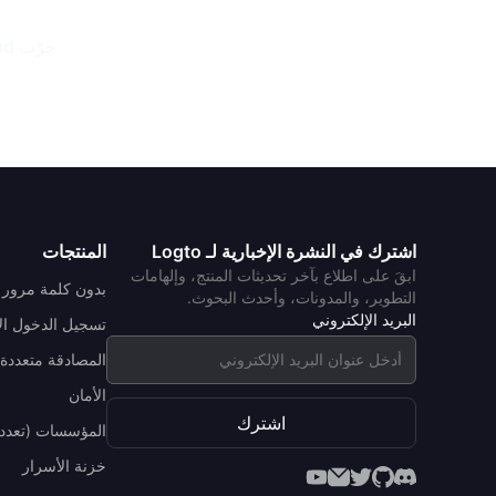
جرّب Logto Cloud مجانًا
اشترك في النشرة الإخبارية لـ Logto
المنتجات
ابقَ على اطلاع بآخر تحديثات المنتج، وإلهامات
بدون كلمة مرور
التطوير، والمدونات، وأحدث البحوث.
البريد الإلكتروني
تسجيل الدخول ال
المصادقة متعددة 
الأمان
اشترك
المؤسسات (تعدد 
خزنة الأسرار