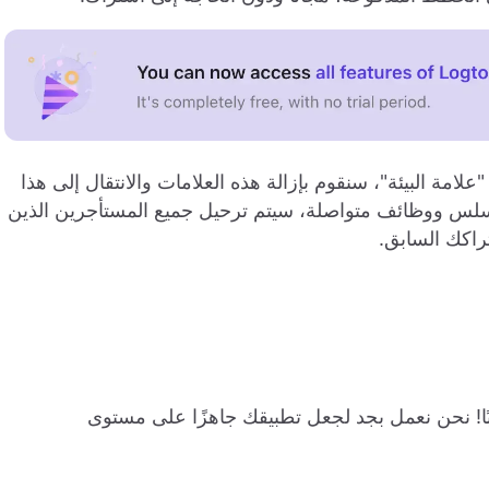
لامة البيئة"، سنقوم بإزالة هذه العلامات والانتقال إلى هذا
ال سلس ووظائف متواصلة، سيتم ترحيل جميع المستأجرين الذين
تراكك السابق.
وحد للمؤسسات (SSO) قادم قريبًا! نحن نعمل بجد لجعل تطبيقك جاهزًا على مستوى