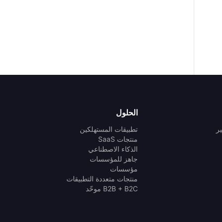
الحلول
ر
تطبيقات المستهلكين
منتجات SaaS
الذكاء الاصطناعي
جاهز للمؤسسات
مؤسسات
منتجات متعددة التطبيقات
B2B + B2C موحّد