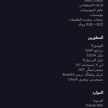
منتجات SaaS
الذكاء الاصطناعي
جاهز للمؤسسات
مؤسسات
منتجات متعددة التطبيقات
B2B + B2C موحّد
للمطورين
التوثيق
مراجع API
دليل SDK
دليل الترحيل
ابنِ X باستخدام Y
مشفر/مفكّر JWT
مُرمِّز ومُفكِّك ترميز Base64
مستعرض موفري OAuth
الموارد
المدونة
Auth Wiki