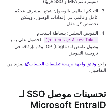
(سيتم دعم MFA و SSO قريبًا)
التحكم العالمي بالوصول: يتمتع المشرف بتحكم
كامل وعالمي في إعدادات الوصول، ويمكن
تخصيص كل حقل
التفويض السلس: ببساطة استخدم
للحصول على رمز
client.getAccessToken()
وصول غامض لـ OP (Logto)، وقم بإرفاقه في
ترويسة التفويض
راجع
وثائق واجهة برمجة تطبيقات الحساب
لمزيد من
التفاصيل.
تحسينات موصل SSO لـ
Microsoft EntraID