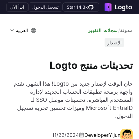
Star 14.3k
تسجيل الدخول
ابدأ الآن
مدونة
/
سجلات التغيير
العربية
الإصدار
تحديثات منتج Logto
حان الوقت لإصدار جديد من Logto! هذا الشهر، نقدم
واجهة برمجة تطبيقات الحساب الجديدة لإدارة
المستخدم المباشرة، تحسينات موصل SSO لـ
Microsoft EntraID وميزات تحسين تجربة تسجيل
الدخول.
11/22/2024
Developer
Yijun