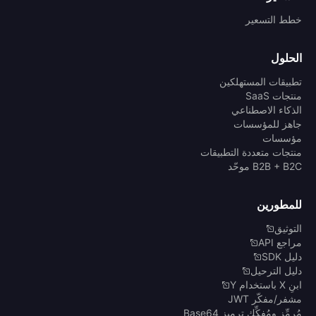
خطط التسعير
الحلول
تطبيقات المستهلكين
منتجات SaaS
الذكاء الاصطناعي
جاهز للمؤسسات
مؤسسات
منتجات متعددة التطبيقات
B2B + B2C موحّد
للمطورين
التوثيق
مراجع API
دليل SDK
دليل الترحيل
ابنِ X باستخدام Y
مشفر/مفكّر JWT
مُرمِّز ومُفكِّك ترميز Base64