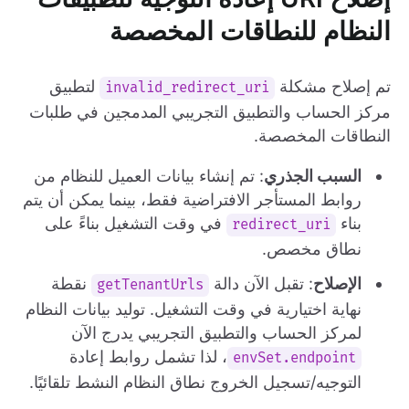
النظام للنطاقات المخصصة
تم إصلاح مشكلة
لتطبيق
invalid_redirect_uri
مركز الحساب والتطبيق التجريبي المدمجين في طلبات
النطاقات المخصصة.
السبب الجذري
: تم إنشاء بيانات العميل للنظام من
روابط المستأجر الافتراضية فقط، بينما يمكن أن يتم
بناء
في وقت التشغيل بناءً على
redirect_uri
نطاق مخصص.
الإصلاح
: تقبل الآن دالة
نقطة
getTenantUrls
نهاية اختيارية في وقت التشغيل. توليد بيانات النظام
لمركز الحساب والتطبيق التجريبي يدرج الآن
، لذا تشمل روابط إعادة
envSet.endpoint
التوجيه/تسجيل الخروج نطاق النظام النشط تلقائيًا.