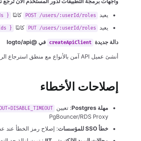
واجهات برمجة التطبيقات لدور المستخدم الآن تُرجع نت
يعيد
كائنًا
{ roleIds, addedRoleIds }
POST /users/:userId/roles
يعيد
كائنًا
{ roleIds }
PUT /users/:userId/roles
دالة جديدة
في @logto/api
createApiClient
أنشئ عميل API آمن بالأنواع مع منطق استرجاع الرمز الخاص بك لتدفقات المصادقة المخصصة.
إصلاحات الأخطاء
مهلة Postgres
: تعيين
OUT=DISABLE_TIMEOUT
PgBouncer/RDS Proxy
خطأ SSO للمؤسسات
: إصلاح رمز الخطأ عند عد
مجالات البريد الإلكتروني JIT
: تمت إزالة حد الت