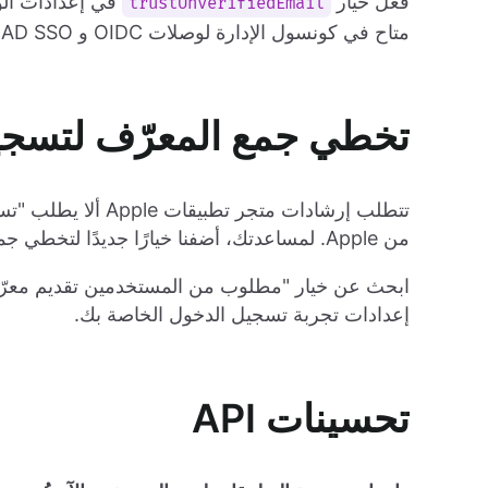
فعّل خيار
في إعدادات الو
trustUnverifiedEmail
متاح في كونسول الإدارة لوصلات OIDC و Azure AD SSO.
تخطي جمع المعرّف لتسجي
من Apple. لمساعدتك، أضفنا خيارًا جديدًا لتخطي جمع المعرّف الإجباري أثناء تسجيل الدخول الاجتماعي.
ابحث عن خيار "مطلوب من المستخدمين تقديم معرّ
إعدادات تجربة تسجيل الدخول الخاصة بك.
تحسينات API