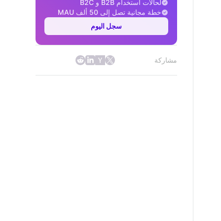
لحالات استخدام B2B و B2C
خطة مجانية تصل إلى 50 ألف MAU
سجل اليوم
مشاركة