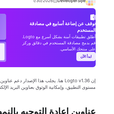
1/30/2026
Developer
Sijie
توقف عن إضاعة أسابيع في مصادقة
المستخدم
أطلق تطبيقات آمنة بشكل أسرع مع Logto.
قم بدمج مصادقة المستخدم في دقائق وركز
على منتجك الأساسي.
ابدأ الآن
إن Logto v1.36 هنا. يجلب هذا الإصدار دع
مستوى التطبيق، وإمكانية الوثوق بعناوين البريد الإلكتر
عناوين إعادة التوجيه بالنم