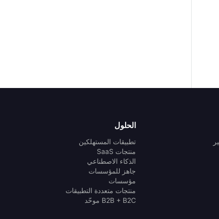
الحلول
ر
تطبيقات المستهلكين
منتجات SaaS
الذكاء الاصطناعي
جاهز للمؤسسات
مؤسسات
منتجات متعددة التطبيقات
B2B + B2C موحّد