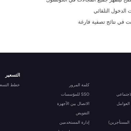
 الدخول التلقائي
ت في نتائج تصفية فارغة
التسعير
كلمة المرور
خطط التسعي
اجتماعي
SSO للمؤسسات
العوامل
الاتصال بين الأجهزة
التفويض
المستأجرين)
إدارة المستخدمين