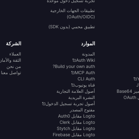
تجربة تسجيل دخول موحدة
تطبيقات الجهات الخارجية
(OAuth/OIDC)
تطبيق محمي (بدون SDK)
الموارد
الشركة
المدونة
العملاء
Auth Wiki
الثقة والأمان
Build your own auth?
من نحن
MCP Auth
تواصل معنا
CLI Auth
قناة يوتيوب
Base6
أصول العلامة التجارية
O
النشرة البريدية
أصول تجربة تسجيل الدخول
مفتوح المصدر
Logto مقابل Auth0
Logto مقابل Clerk
Logto مقابل Stytch
Logto مقابل Firebase