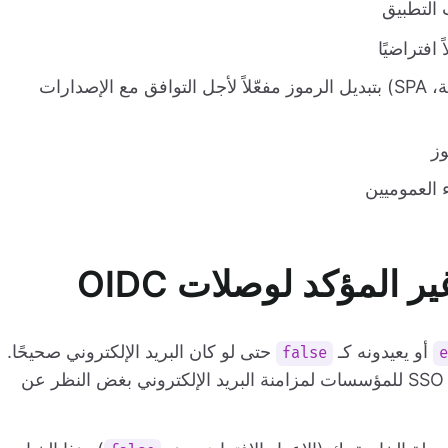
التطبيق
افتراضيًا
تحتفظ التطبيقات الرسمية الحالية (تقليدية، أصلية، SPA) بتبديل الرموز مفعّلاً لأجل التوافق مع الإصدارات
وز
 العموميين
ر المؤكد لوصلات OIDC
أو يعيدونه كـ
حتى لو كان البريد الإلكتروني صحيحًا.
false
e
يمكنك الآن ضبط وصلات OIDC الاجتماعية و وصلات SSO للمؤسسات لمزامنة البريد الإلكتروني بغض النظر عن