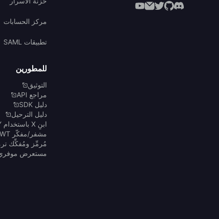
خزنة الأسرار
مركز الحسابات
تطبيقات SAML
للمطورين
التوثيق
مراجع API
دليل SDK
دليل الترحيل
ابنِ X باستخدام Y
مشفر/مفكّر JWT
مُرمِّز ومُفكِّك ترميز 4
مستعرض موفري Auth