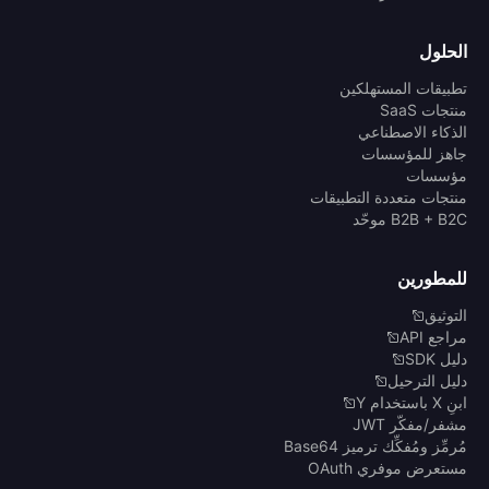
الحلول
تطبيقات المستهلكين
منتجات SaaS
الذكاء الاصطناعي
جاهز للمؤسسات
مؤسسات
منتجات متعددة التطبيقات
B2B + B2C موحّد
للمطورين
التوثيق
مراجع API
دليل SDK
دليل الترحيل
ابنِ X باستخدام Y
مشفر/مفكّر JWT
مُرمِّز ومُفكِّك ترميز Base64
مستعرض موفري OAuth