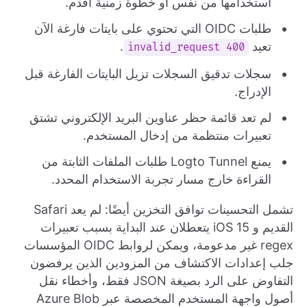
استخدامها من نفس أو خطوة زمنية أقدم.
طلبات OIDC التي تحتوي على بايتات فارغة الآن
تعيد
.
400 invalid_request
سجلات تدقيق السجلات تزيل البايتات الفارغة قبل
الإدراج.
لم تعد قائمة حظر عناوين البريد الإلكتروني تشتق
تعبيرات منتظمة من إدخال المستخدم.
يمنع Logto Tunnel طلبات الملفات الثابتة من
القراءة خارج مسار تجربة الاستخدام المحدد.
تشمل التحسينات توافق التخزين أيضًا: لم يعد Safari
القديم و iOS 15 يتعطلان عند البداية بسبب تعبيرات
regex غير مدعومة، ويمكن لروابط OIDC المؤسسات
جلب إعدادات الاكتشاف من المزودين الذين يرفضون
التفاوض على الرد بصيغة JSON فقط، وأخطاء نقل
أصول واجهة المستخدم المخصصة عبر Azure Blob