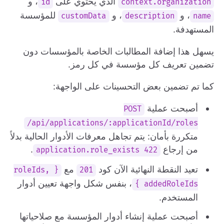
الذي يحتوي على
، و
id
context.organization
، و
، و
للمؤسسة
customData
description
name
المستهدفة.
يسهل هذا إضافة المطالبات الخاصة بالمؤسسات دون
تضمين تعريف كل مؤسسة في كل رمز.
كما تم تضمين بعض التحسينات على الواجهة:
أصبحت عملية
POST
/api/applications/:applicationId/roles
متكررة بأمان: يتم تجاهل معرفات الأدوار الحالية بدلاً
من إرجاع
.
422 application.role_exists
تعيد النقطة النهائية الآن كود
مع
{ roleIds,
201
، بنفس شكل واجهة تعيين أدوار
addedRoleIds }
المستخدم.
أصبحت عملية إنشاء أدوار المؤسسة مع صلاحياتها