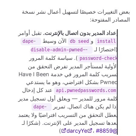
بعض التغييرات خصيصًا لتسهيل أعمال نشر نسخة
المصادر المفتوحة:
إعداد المدير بدون اتصال بالإنترنت.
تقبل أوامر
و
الآن وسيط
--dapc
db seed
install
(اختصارًا لـ
--disable-admin-pwned-
). سياسة كلمة المرور
password-check
الأولية لمستأجر المدير تفرض التحقق من
تسريب كلمة المرور في خدمة Have I Been
Pwned بشكل افتراضي، وهو ما يستدعي
عند كل إدخال
api.pwnedpasswords.com
كلمة مرور للمدير — ويعلق أول تسجيل مدير
إذا لم يكن هناك اتصال. تمرير
--dapc
يعطل التحقق من التسريب افتراضيًا ولا يعتمد
بعدها تسجيل المدير على الإنترنت. (شكرًا لـ
)
،
#8859
@darcyYe