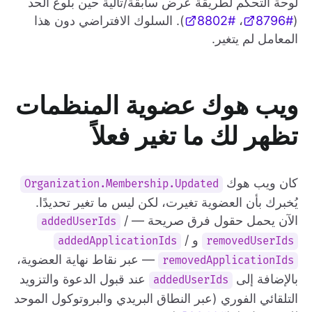
لوحة التحكم لطريقة عرض سابقة/تالية حين بلوغ الحد
(
#8796
،
#8802
). السلوك الافتراضي دون هذا
المعامل لم يتغير.
ويب هوك عضوية المنظمات
تظهر لك ما تغير فعلاً
كان ويب هوك
Organization.Membership.Updated
يُخبرك بأن العضوية تغيرت، لكن ليس ما تغير تحديدًا.
الآن يحمل حقول فرق صريحة —
/
addedUserIds
و
/
addedApplicationIds
removedUserIds
— عبر نقاط نهاية العضوية،
removedApplicationIds
بالإضافة إلى
عند قبول الدعوة والتزويد
addedUserIds
التلقائي الفوري (عبر النطاق البريدي والبروتوكول الموحد