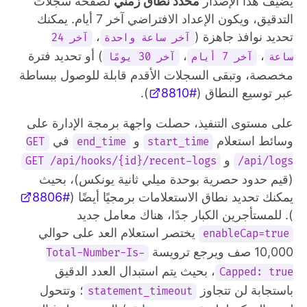
يضيف هذا الإصدار
محدد نطاق زمني
لصفحة سجلات
التدقيق، ويكون الإعداد الافتراضي آخر 7 أيام. يمكنك
تحديد نوافذ جاهزة (
،
آخر ساعة واحدة
آخر 24
،
،
) أو تحديد فترة
ساعة
آخر 7 أيام
آخر 30 يومًا
مخصصة، وتبقى السجلات الأقدم قابلة للوصول ببساطة
عبر توسيع النطاق (
#8810
).
على مستوى التنفيذ، حصلت واجهة برمجة الإدارة على
وسائط استعلام
و
في
GET
end_time
start_time
و
GET /api/hooks/{id}/recent-logs
/api/logs
(قيم حدود حصرية بوحدة ميلي ثانية يونكس)، بحيث
يمكنك تحديد نطاق الاستعلامات برمجيًا أيضًا (
#8806
). للمستأجرين الكبار جدًا، هناك معامل جديد
يختصر استعلام العد على حوالي
enableCap=true
10,000 صف ويرجع ترويسة
Total-Number-Is-
، بحيث يتم استبدال العدد الدقيق
Capped: true
باستجابة لن تتجاوز
؛ وتتحول
statement_timeout