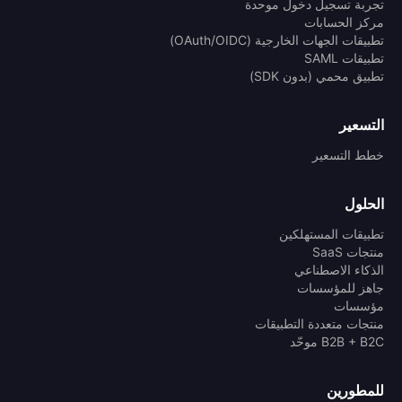
تجربة تسجيل دخول موحدة
مركز الحسابات
تطبيقات الجهات الخارجية (OAuth/OIDC)
تطبيقات SAML
تطبيق محمي (بدون SDK)
التسعير
خطط التسعير
الحلول
تطبيقات المستهلكين
منتجات SaaS
الذكاء الاصطناعي
جاهز للمؤسسات
مؤسسات
منتجات متعددة التطبيقات
B2B + B2C موحّد
للمطورين