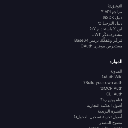
التوثيق
مراجع API
دليل SDK
دليل الترحيل
ابنِ X باستخدام Y
مشفر/مفكّر JWT
مُرمِّز ومُفكِّك ترميز Base64
مستعرض موفري OAuth
الموارد
المدونة
Auth Wiki
Build your own auth?
MCP Auth
CLI Auth
قناة يوتيوب
أصول العلامة التجارية
النشرة البريدية
أصول تجربة تسجيل الدخول
مفتوح المصدر