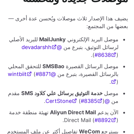
يضيف هذا الإصدار ثلاث موصلات ويُحسن عدة أخرى —
بعضها من المجتمع:
موصل البريد الإلكتروني
MailJunky
للبريد الأصلي
لرسائل التوثيق، بتبرع من
@devadarshh
(
#8638
).
موصل الرسائل القصيرة
SMSBao
للتحقق المحلي
بالرسائل القصيرة، بتبرع من
@wintbiit
#8871
(
).
موصل
خدمة التوثيق برسائل علي كلاود SMS
مقدم
من
@CertStone
).
#8385
(
الآن يدعم
Aliyun Direct Mail
تهيئة منطقة خدمة
Direct Mail (
#8892
).
يسترجع
WeCom
تفاصيل أكثر عن ملف المستخدم