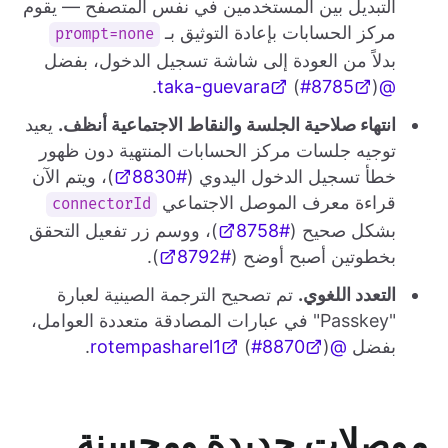
التبديل بين المستخدمين في نفس المتصفح — يقوم
مركز الحسابات بإعادة التوثيق بـ
prompt=none
بدلاً من العودة إلى شاشة تسجيل الدخول، بفضل
(
#8785
).
@taka-guevara
انتهاء صلاحية الجلسة والنقاط الاجتماعية أنظف.
يعيد
توجيه جلسات مركز الحسابات المنتهية دون ظهور
خطأ تسجيل الدخول اليدوي (
#8830
)، ويتم الآن
قراءة معرف الموصل الاجتماعي
connectorId
بشكل صحيح (
#8758
)، ووسم زر تفعيل التحقق
بخطوتين أصبح أوضح (
#8792
).
التعدد اللغوي.
تم تصحيح الترجمة الصينية لعبارة
"Passkey" في عبارات المصادقة متعددة العوامل،
بفضل
@rotempasharel1
).
#8870
(
موصلات جديدة ومحسنة