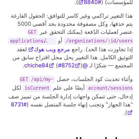
للمؤسسات) (
#8840
).
هذا التغيير تراكمي وغير كاسر للتوافق: الحقول الفارغة
يتم حذفها، وكل مصفوفة محدودة بحد أقصى 5000
عنصر لعمليات الدُفعة (يمكنك التحقق عبر
GET
أو
.../applications
/organizations/:id/users
إذا تجاوزت هذا الحد). راجع
مرجع ويب هوك
لعقد
التوثيق الكامل. هذا التغيير يحل محل اقتراح سابق من
المجتمع — شكرًا لـ
@chiche84
).
#8752
(
وأثناء تحديث كود الجلسات، حصل
GET /api/my-
أيضًا على علم
لكل
isCurrent
account/sessions
إدخال، حتى تتمكن واجهات إدارة الجلسة من تمييز صف
"هذا الجهاز" وتجنب إنهاء جلسة المتصل نفسه (
#8731
).