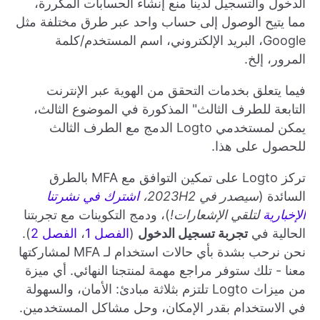
الدخول والتسجيل لدينا منع إنشاء الحسابات المكررة،
مما يتيح الوصول إلى حساب واحد عبر طرق مختلفة مثل
Google، البريد الإلكتروني، اسم المستخدم/كلمة
المرور، إلخ.
فيما يتعلق بخدمات التحقق من الهوية عبر الإنترنت
التابعة للطرف الثالث" المذكورة في الموضوع الثالث،
يمكن لمستخدمي Logto الدمج مع الطرف الثالث
للحصول على هذا.
تركز Logto على تمكين التوافق مع MFA بالطرق
السائدة (
سيصدر في 2023H2،
اشترك في نشرتنا
الإخبارية
لتلقي الإشعارات!
)، ودمج التكوينات مع تجربتنا
الحالية في
تجربة تسجيل الدخول
(
الفصل 1
،
الفصل 2
).
نحن نرحب بشدة بأي حالات استخدام لـ MFA لمشاركتها
معنا - تلك ستوفر مراجع مهمة لمنتجنا النهائي. أي ميزة
من ميزات Logto تلتزم بثلاثة مبادئ: الأمان، والسهولة
في الاستخدام بقدر الإمكان، وحل مشاكل المستخدمين.