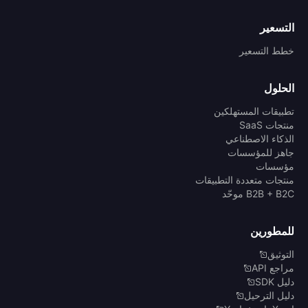
التسعير
خطط التسعير
الحلول
تطبيقات المستهلكين
منتجات SaaS
الذكاء الاصطناعي
جاهز للمؤسسات
مؤسسات
منتجات متعددة التطبيقات
B2B + B2C موحّد
للمطورين
التوثيق
مراجع API
دليل SDK
دليل الترحيل