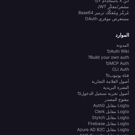
ابنِ X باستخدام Y
مشفر/مفكّر JWT
مُرمِّز ومُفكِّك ترميز Base64
مستعرض موفري OAuth
الموارد
المدونة
Auth Wiki
Build your own auth?
MCP Auth
CLI Auth
قناة يوتيوب
أصول العلامة التجارية
النشرة البريدية
أصول تجربة تسجيل الدخول
مفتوح المصدر
Logto مقابل Auth0
Logto مقابل Clerk
Logto مقابل Stytch
Logto مقابل Firebase
Logto مقابل Azure AD B2C