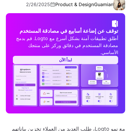
2/26/2025
Product & Design
Guamian
توقف عن إضاعة أسابيع في مصادقة المستخدم
أطلق تطبيقات آمنة بشكل أسرع مع Logto. قم بدمج
مصادقة المستخدم في دقائق وركز على منتجك
الأساسي.
ابدأ الآن
مع نمو Logto، طلب العديد من العملاء تخزين بياناتهم