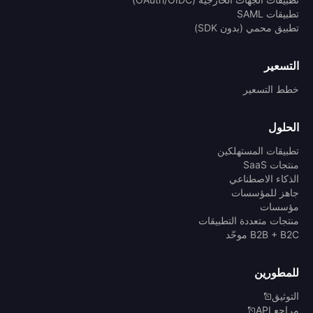
تطبيقات SAML
تطبيق محمي (بدون SDK)
التسعير
خطط التسعير
الحلول
تطبيقات المستهلكين
منتجات SaaS
الذكاء الاصطناعي
جاهز للمؤسسات
مؤسسات
منتجات متعددة التطبيقات
B2B + B2C موحّد
للمطورين
التوثيق
مراجع API