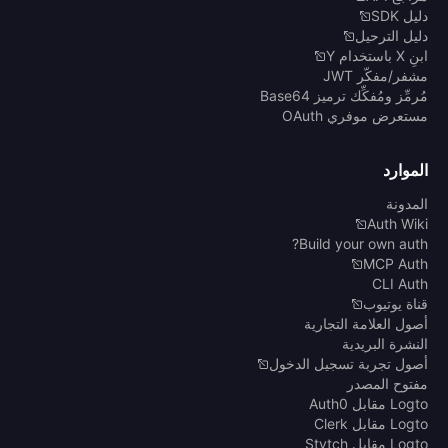
دليل SDK
دليل الترحيل
ابنِ X باستخدام Y
مشفر/مفكّر JWT
مُرمِّز ومُفكِّك ترميز Base64
مستعرض موفري OAuth
الموارد
المدونة
Auth Wiki
Build your own auth?
MCP Auth
CLI Auth
قناة يوتيوب
أصول العلامة التجارية
النشرة البريدية
أصول تجربة تسجيل الدخول
مفتوح المصدر
Logto مقابل Auth0
Logto مقابل Clerk
Logto مقابل Stytch