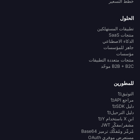
خطط التسعير
الحلول
تطبيقات المستهلكين
منتجات SaaS
الذكاء الاصطناعي
جاهز للمؤسسات
مؤسسات
منتجات متعددة التطبيقات
B2B + B2C موحّد
للمطورين
التوثيق
مراجع API
دليل SDK
دليل الترحيل
ابنِ X باستخدام Y
مشفر/مفكّر JWT
مُرمِّز ومُفكِّك ترميز Base64
مستعرض موفري OAuth