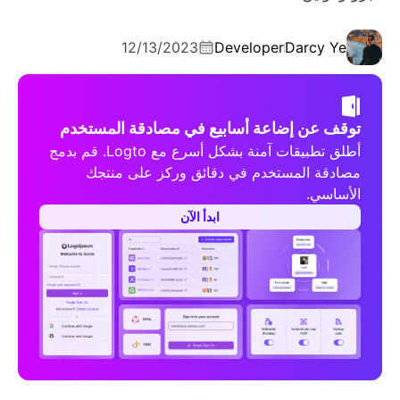
12/13/2023
Developer
Darcy Ye
توقف عن إضاعة أسابيع في مصادقة المستخدم
أطلق تطبيقات آمنة بشكل أسرع مع Logto. قم بدمج
مصادقة المستخدم في دقائق وركز على منتجك
الأساسي.
ابدأ الآن