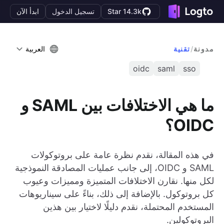
Star 14.3k
تسجيل الدخول
ابدأ الآن
مدونة
/
تقنية
العربية
oidc
saml
sso
ما هي الاختلافات بين SAML و
OIDC؟
في هذه المقالة، نقدم نظرة عامة على بروتوكولات
SAML و OIDC، إلى جانب عمليات المصادقة النموذجية
لكل منها. نقارن الاختلافات المتميزة ومميزات وعيوب
كل بروتوكول. بالإضافة إلى ذلك، بناءً على سيناريوهات
المستخدم المحتملة، نقدم دليلًا لاختيار بين هذين
البروتوكولين.