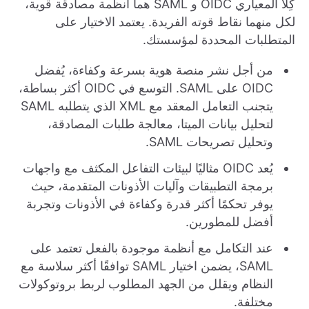
كِلا المعياري OIDC و SAML هما أنظمة مصادقة قوية،
لكل منهما نقاط قوته الفريدة. يعتمد الاختيار على
المتطلبات المحددة لمؤسستك.
من أجل نشر منصة هوية بسرعة وكفاءة، يُفضل
OIDC على SAML. التوسع في OIDC أكثر بساطة،
يتجنب التعامل المعقد مع XML الذي يتطلبه SAML
لتحليل بيانات الميتا، معالجة طلبات المصادقة،
وتحليل تصريحات SAML.
يُعد OIDC مثاليًا لبيئات التفاعل المكثف مع واجهات
برمجة التطبيقات وآليات الأذونات المتقدمة، حيث
يوفر تحكمًا أكثر قدرة وكفاءة في الأذونات وتجربة
أفضل للمطورين.
عند التكامل مع أنظمة موجودة بالفعل تعتمد على
SAML، يضمن اختيار SAML توافقًا أكثر سلاسة مع
النظام ويقلل من الجهد المطلوب لربط بروتوكولات
مختلفة.