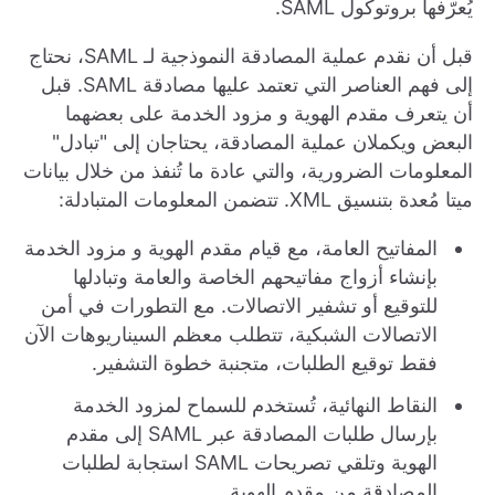
يُعرّفها بروتوكول SAML.
قبل أن نقدم عملية المصادقة النموذجية لـ SAML، نحتاج
إلى فهم العناصر التي تعتمد عليها مصادقة SAML. قبل
أن يتعرف مقدم الهوية و مزود الخدمة على بعضهما
البعض ويكملان عملية المصادقة، يحتاجان إلى "تبادل"
المعلومات الضرورية، والتي عادة ما تُنفذ من خلال بيانات
ميتا مُعدة بتنسيق XML. تتضمن المعلومات المتبادلة:
المفاتيح العامة، مع قيام مقدم الهوية و مزود الخدمة
بإنشاء أزواج مفاتيحهم الخاصة والعامة وتبادلها
للتوقيع أو تشفير الاتصالات. مع التطورات في أمن
الاتصالات الشبكية، تتطلب معظم السيناريوهات الآن
فقط توقيع الطلبات، متجنبة خطوة التشفير.
النقاط النهائية، تُستخدم للسماح لمزود الخدمة
بإرسال طلبات المصادقة عبر SAML إلى مقدم
الهوية وتلقي تصريحات SAML استجابة لطلبات
المصادقة من مقدم الهوية.