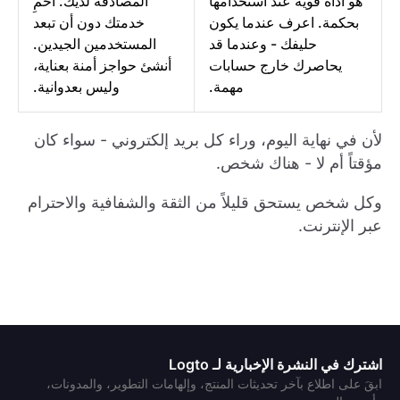
هو أداة قوية عند استخدامها
المصادقة لديك. احمِ
بحكمة. اعرف عندما يكون
خدمتك دون أن تبعد
حليفك - وعندما قد
المستخدمين الجيدين.
يحاصرك خارج حسابات
أنشئ حواجز أمنة بعناية،
مهمة.
وليس بعدوانية.
لأن في نهاية اليوم، وراء كل بريد إلكتروني - سواء كان
مؤقتاً أم لا - هناك شخص.
وكل شخص يستحق قليلاً من الثقة والشفافية والاحترام
عبر الإنترنت.
اشترك في النشرة الإخبارية لـ Logto
ابقَ على اطلاع بآخر تحديثات المنتج، وإلهامات التطوير، والمدونات،