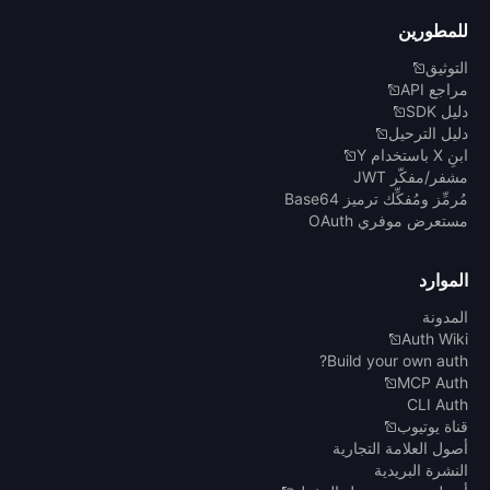
للمطورين
التوثيق
مراجع API
دليل SDK
دليل الترحيل
ابنِ X باستخدام Y
مشفر/مفكّر JWT
مُرمِّز ومُفكِّك ترميز Base64
مستعرض موفري OAuth
الموارد
المدونة
Auth Wiki
Build your own auth?
MCP Auth
CLI Auth
قناة يوتيوب
أصول العلامة التجارية
النشرة البريدية