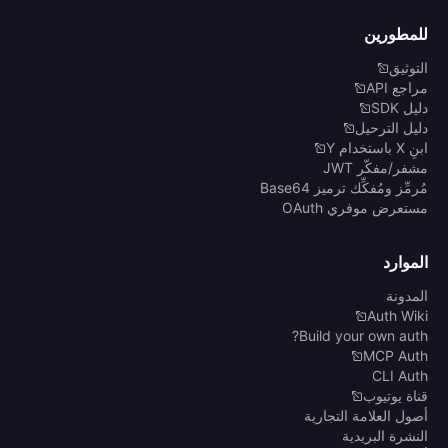
للمطورين
التوثيق
مراجع API
دليل SDK
دليل الترحيل
ابنِ X باستخدام Y
مشفر/مفكّر JWT
مُرمِّز ومُفكِّك ترميز Base64
مستعرض موفري OAuth
الموارد
المدونة
Auth Wiki
Build your own auth?
MCP Auth
CLI Auth
قناة يوتيوب
أصول العلامة التجارية
النشرة البريدية