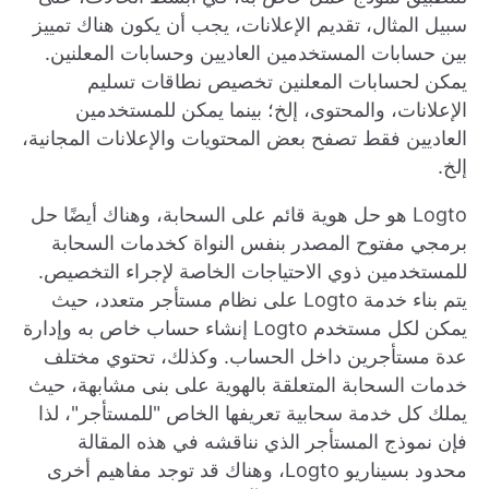
سبيل المثال، تقديم الإعلانات، يجب أن يكون هناك تمييز
بين حسابات المستخدمين العاديين وحسابات المعلنين.
يمكن لحسابات المعلنين تخصيص نطاقات تسليم
الإعلانات، والمحتوى، إلخ؛ بينما يمكن للمستخدمين
العاديين فقط تصفح بعض المحتويات والإعلانات المجانية،
إلخ.
Logto هو حل هوية قائم على السحابة، وهناك أيضًا حل
برمجي مفتوح المصدر بنفس النواة كخدمات السحابة
للمستخدمين ذوي الاحتياجات الخاصة لإجراء التخصيص.
يتم بناء خدمة Logto على نظام مستأجر متعدد، حيث
يمكن لكل مستخدم Logto إنشاء حساب خاص به وإدارة
عدة مستأجرين داخل الحساب. وكذلك، تحتوي مختلف
خدمات السحابة المتعلقة بالهوية على بنى مشابهة، حيث
يملك كل خدمة سحابية تعريفها الخاص "للمستأجر"، لذا
فإن نموذج المستأجر الذي نناقشه في هذه المقالة
محدود بسيناريو Logto، وهناك قد توجد مفاهيم أخرى