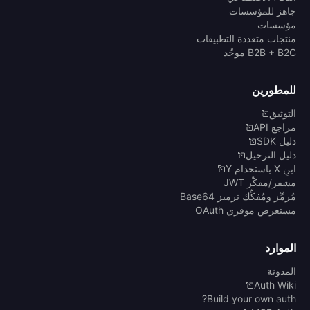
جاهز للمؤسسات
مؤسسات
منتجات متعددة التطبيقات
B2B + B2C موحّد
للمطورين
التوثيق
مراجع API
دليل SDK
دليل الترحيل
ابنِ X باستخدام Y
مشفر/مفكّر JWT
مُرمِّز ومُفكِّك ترميز Base64
مستعرض موفري OAuth
الموارد
المدونة
Auth Wiki
Build your own auth?