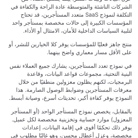
الشركات الناشئة والمتوسطة عادة الراحة والكفاءة في
التكلفة لنموذج SaaS متعدد المستأجرين، قد تحتاج
المؤسسات الكبيرة إلى حالات مخصصة بمستأجر واحد
لتلبية السياسات الداخلية للأمان، الامتثال أو الأداء.
منتج جاهز فعليًا للمؤسسات يوفر كلا الخيارين للنشر، أو
على الأقل مسار معماري واضح بينهما.
في نموذج تعدد المستأجرين، يشارك جميع العملاء نفس
البنية التحتية، مجموعات قواعد البيانات، وقاعدة
البرمجيات، لكنهم يظلون معزولين منطقيًا من خلال
معرفات المستأجرين وضوابط الوصول الصارمة. هذا
النموذج يوفر كفاءة أكبر، تحديثات أسرع، وصيانة أبسط.
بالمقابل، يخصص نموذج المستأجر الواحد (أو المستأجر
المعزول) موارد حسابية وتخزينية مخصصة لكل عميل.
يوفر ذلك تحكمًا أقوى في إقامة البيانات، إعدادات
مخصصة، وعزل أعطال محسن، وهو غالبًا مطلوب في