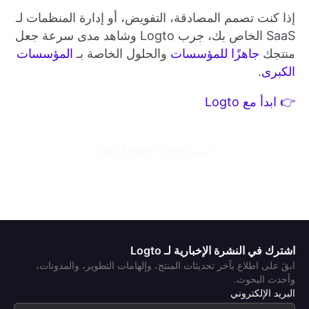
إذا كنت تصمم المصادقة، التفويض، أو إدارة المنظمات لـ
SaaS الخاص بك، جرب Logto وشاهد مدى سرعة جعل
منتجك
جاهزًا للمؤسسات
والحلول الخاصة بـ
المؤسسات
الكبرى
.
👉 ابدأ مع Logto
جرب Logto Cloud مجاناً
اشترك في النشرة الإخبارية لـ Logto
ابقَ على اطلاع بآخر تحديثات المنتج، وإلهامات التطوير، والمدونات،
وأحدث البحوث.
البريد الإلكتروني