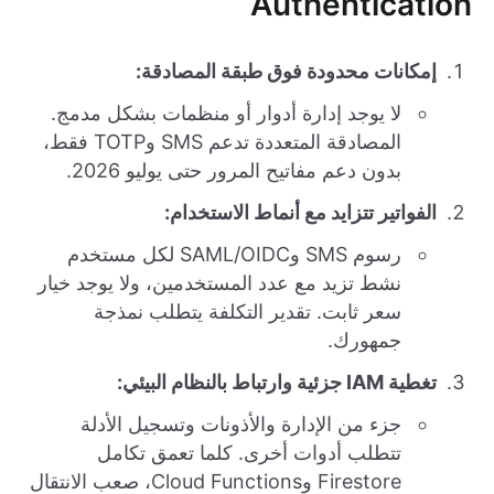
Authentication
إمكانات محدودة فوق طبقة المصادقة:
لا يوجد إدارة أدوار أو منظمات بشكل مدمج.
المصادقة المتعددة تدعم SMS وTOTP فقط،
بدون دعم مفاتيح المرور حتى يوليو 2026.
الفواتير تتزايد مع أنماط الاستخدام:
رسوم SMS وSAML/OIDC لكل مستخدم
نشط تزيد مع عدد المستخدمين، ولا يوجد خيار
سعر ثابت. تقدير التكلفة يتطلب نمذجة
جمهورك.
تغطية IAM جزئية وارتباط بالنظام البيئي:
جزء من الإدارة والأذونات وتسجيل الأدلة
تتطلب أدوات أخرى. كلما تعمق تكامل
Firestore وCloud Functions، صعب الانتقال