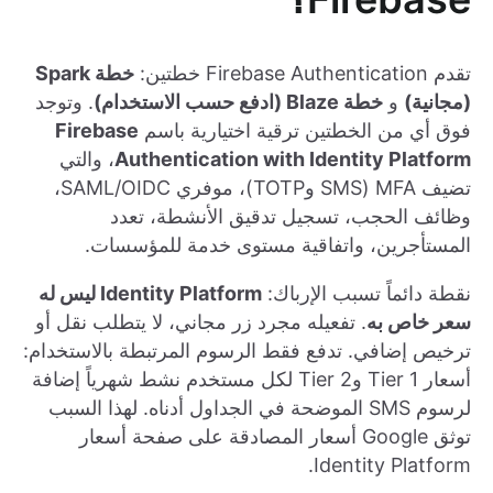
تقدم Firebase Authentication خطتين:
خطة Spark
(مجانية)
و
خطة Blaze (ادفع حسب الاستخدام)
. وتوجد
فوق أي من الخطتين ترقية اختيارية باسم
Firebase
Authentication with Identity Platform
، والتي
تضيف MFA (SMS وTOTP)، موفري SAML/OIDC،
وظائف الحجب، تسجيل تدقيق الأنشطة، تعدد
المستأجرين، واتفاقية مستوى خدمة للمؤسسات.
نقطة دائماً تسبب الإرباك:
Identity Platform ليس له
سعر خاص به
. تفعيله مجرد زر مجاني، لا يتطلب نقل أو
ترخيص إضافي. تدفع فقط الرسوم المرتبطة بالاستخدام:
أسعار Tier 1 وTier 2 لكل مستخدم نشط شهرياً إضافة
لرسوم SMS الموضحة في الجداول أدناه. لهذا السبب
توثق Google أسعار المصادقة على صفحة أسعار
Identity Platform.