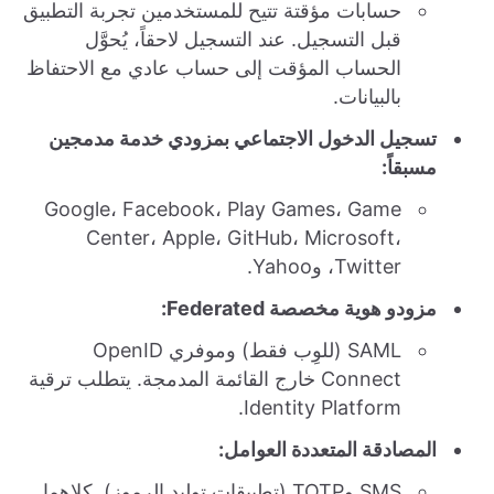
حسابات مؤقتة تتيح للمستخدمين تجربة التطبيق
قبل التسجيل. عند التسجيل لاحقاً، يُحوَّل
الحساب المؤقت إلى حساب عادي مع الاحتفاظ
بالبيانات.
تسجيل الدخول الاجتماعي بمزودي خدمة مدمجين
مسبقاً:
Google، Facebook، Play Games، Game
Center، Apple، GitHub، Microsoft،
Twitter، وYahoo.
مزودو هوية مخصصة Federated:
SAML (للوِب فقط) وموفري OpenID
Connect خارج القائمة المدمجة. يتطلب ترقية
Identity Platform.
المصادقة المتعددة العوامل:
SMS وTOTP (تطبيقات توليد الرموز). كلاهما