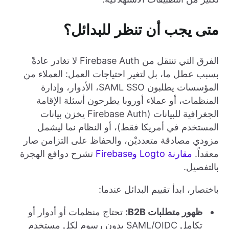
متى يجب أن تنظر للبدائل؟
الفرق التي تنتقل من Firebase Auth لا تغادر عادةً
بسبب عطل ما، بل لتغير احتياجات العمل: العملاء من
المؤسسات يطلبون SAML SSO، الأدوار، وإدارة
المنظمات، أو عملاء أوروبا يطرحون أسئلة الإقامة
الجغرافية للبيانات (Firebase Auth يخزن بيانات
المستخدم في أمريكا فقط)، أو النظام نما ليشمل
مزودي مصادقة متعدديْن، والحفاظ على التزامن صار
معقداً.
مقارنة Logto وFirebase
تشرح دوافع الهجرة
بالتفصيل.
باختصار، ابدأ تقييم البدائل عندما:
ظهور متطلبات B2B:
تحتاج منظمات أو أدوار أو
تكامل SAML/OIDC بدون رسوم لكل مستخدم