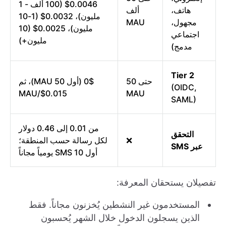
0.0046$ (100 ألف - 1
هاتف،
ألف
مليون)، 0.0032$ (1-10
مجهول،
MAU
مليون)، 0.0025$ (10
اجتماعي
مليون+)
مدمج)
Tier 2
حتى 50
0$ (أول 50 MAU)، ثم
(OIDC,
0.015$/MAU
MAU
SAML)
من 0.01 إلى 0.46 دولار
التحقق
❌
لكل رسالة حسب المنطقة؛
عبر SMS
أول 10 SMS يومياً مجاناً
تفصيلان يستحقان المعرفة:
المستخدمون غير النشطين يُخزنون مجاناً. فقط
الذين يسجلون الدخول خلال الشهر يُحسبون