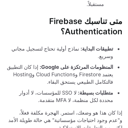
مستقبلاً.
متى تناسبك Firebase
Authentication؟
تطبيقات البداية:
نماذج أولية تحتاج لتسجيل مجاني
وسريع.
المنظومات المرتكزة على Google:
إذا كان التطبيق
يعتمد Firestore وCloud Functions وHosting
فالتكامل الطبيعي يستحق البقاء.
متطلبات بسيطة:
لا SSO للمؤسسات، لا أدوار
محددة لكل منظمة، لا MFA متقدمة.
إذا كان هذا هو وضعك، استمر. الهجرة مكلفة فعلاً،
و"عدم وجود احتياجات مؤسساتية" هي حالة طويلة الأمد
لكثير من التطبيقات الاستهلاكية.