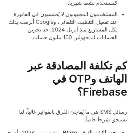
كمستخدم نشط شهرياً.
المستخدمون المجهولون لا يُحتسبون في الفاتورة
عند تفعيل التنظيف التلقائي، وGoogle ألزمت بذلك
لكل المشاريع منذ أبريل 2024. حد تخزين
الحسابات للمجهولين 100 مليون حساب.
كم تكلفة المصادقة عبر
الهاتف وOTP في
Firebase؟
رسائل SMS هي ما يُفاجئ الفرق بالفواتير غالباً، لذا
تستحق شرحاً خاصاً.
يجب الاشتراك في Blaze.
منذ سبتمبر 2024، أصبح