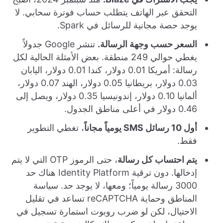
التحقق عبر الهاتف يتطلب حساب فوترة سحابي. لا
يوجد حصة مجانية للرسائل في Spark.
السعر حسب وجهة الرسالة.
تنشر Google جدولاً
يغطي حوالي 249 منطقة. بعض الأمثلة الحالية لكل
رسالة: أمريكا 0.01 دولار، كندا 0.01 دولار، اليابان
0.03 دولار، بريطانيا 0.05 دولار، الهند 0.07 دولار،
ألمانيا 0.10 دولار، إندونيسيا 0.35 دولار، ويصل إلى
0.46 دولار في أعلى مناطق الجدول.
أول 10 رسائل SMS يومياً مجاناً
، تغطي التطوير
فقط.
يتم احتساب كل رسالة
، حتى الرموز OTP التي لا يتم
إدخالها. دون ترقية Identity Platform هناك حد
3000 رسالة يومياً؛ ومعها، لا يوجد حد. سياسة
المناطق وحماية reCAPTCHA تساعد في تقليل
الاحتيال، لكن لو ضرب روبوت استمارة تسجيل في