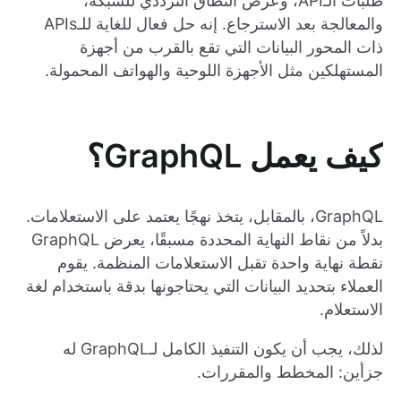
طلبات الـAPI، وعرض النطاق الترددي للشبكة،
والمعالجة بعد الاسترجاع. إنه حل فعال للغاية للـAPIs
ذات المحور البيانات التي تقع بالقرب من أجهزة
المستهلكين مثل الأجهزة اللوحية والهواتف المحمولة.
كيف يعمل GraphQL؟
GraphQL، بالمقابل، يتخذ نهجًا يعتمد على الاستعلامات.
بدلاً من نقاط النهاية المحددة مسبقًا، يعرض GraphQL
نقطة نهاية واحدة تقبل الاستعلامات المنظمة. يقوم
العملاء بتحديد البيانات التي يحتاجونها بدقة باستخدام لغة
الاستعلام.
لذلك، يجب أن يكون التنفيذ الكامل لـGraphQL له
جزأين: المخطط والمقررات.