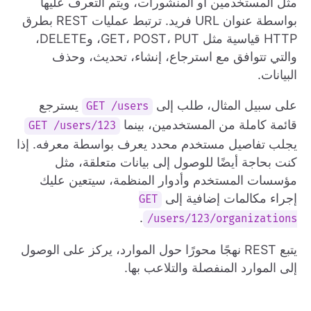
مثل المستخدمين أو المنشورات، ويتم التعرف عليها
بواسطة عنوان URL فريد. ترتبط عمليات REST بطرق
HTTP قياسية مثل GET، POST، PUT، وDELETE،
والتي تتوافق مع استرجاع، إنشاء، تحديث، وحذف
البيانات.
على سبيل المثال، طلب إلى
يسترجع
GET /users
قائمة كاملة من المستخدمين، بينما
GET /users/123
يجلب تفاصيل مستخدم محدد يعرف بواسطة معرفه. إذا
كنت بحاجة أيضًا للوصول إلى بيانات متعلقة، مثل
مؤسسات المستخدم وأدوار المنظمة، سيتعين عليك
إجراء مكالمات إضافية إلى
GET
.
/users/123/organizations
يتبع REST نهجًا محورًا حول الموارد، يركز على الوصول
إلى الموارد المنفصلة والتلاعب بها.