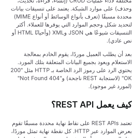
مختلفة لأداء عمليات CRUD (إنشاء، قراءة، تحديث،
وحذف) على موارد الشبكة. يعتمد على تنسيقات بيانات
محددة مسبقًا (تعرف بأنواع الوسائط أو أنواع MIME)
لتحديد شكل وحجم الموارد التي يوفرها للعملاء. أكثر
التنسيقات شيوعًا هي JSON وXML (وأحيانًا HTML أو
نص عادي).
بعد أن يطلب العميل موردًا، يقوم الخادم بمعالجة
الاستعلام ويعود بجميع البيانات المتعلقة بتلك المورد.
يحتوي الرد على رموز الرد الخاصة بـ HTTP مثل "200
OK" (لاستجابة REST ناجحة) و"404 Not Found"
(لمورد غير موجود).
كيف يعمل REST API؟
تعتمد REST APIs على نقاط نهاية محددة مسبقًا تقوم
بعرض الموارد عبر HTTP. كل نقطة نهاية تمثل موردًا،