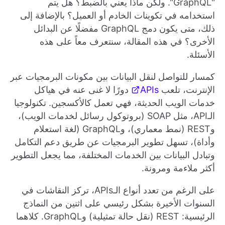
"GraphQL". ولكن ماذا يعني بالضبط؟ هل يتم
استخدامه في تكوينات الخادم أو العميل؟ بالإضافة إلى
ذلك، متى يكون دمج GraphQL مفضلًا عن البدائل
الأخرى؟ في هذه المقالة، سنتعرف معاً على هذه
الأسئلة.
كمسار للتواصل لنقل البيانات بين مكونات البرمجيات عبر
الإنترنت، تلعب
APIs
دورًا لا غنى عنه في هياكل
خدمات الويب الحديثة، فهي تعمل كالأكسجين. تكنولوجيا
الـAPI، مثل SOAP (بروتوكول رسائل لخدمات الويب)،
وREST (نمط معماري)، وGraphQL (لغة استعلام
وأداة)، تسهل تطوير البرمجيات عن طريق دعم التكامل
وتبادل البيانات بين الخدمات المختلفة، مما يجعل التطوير
أكثر ملاءمة ومرونة.
على الرغم من تعدد أنواع الـAPIs، تركز النقاشات في
السنوات الأخيرة بشكل رئيسي على اثنين من النماذج
الرئيسية: REST (نقل حالة تمثيلية) وGraphQL. كلاهما