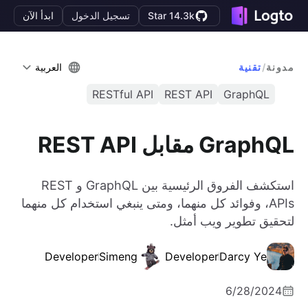
Star 14.3k
تسجيل الدخول
ابدأ الآن
مدونة
/
تقنية
العربية
RESTful API
REST API
GraphQL
GraphQL مقابل REST API
استكشف الفروق الرئيسية بين GraphQL و REST
APIs، وفوائد كل منهما، ومتى ينبغي استخدام كل منهما
لتحقيق تطوير ويب أمثل.
Developer
Simeng
Developer
Darcy Ye
6/28/2024