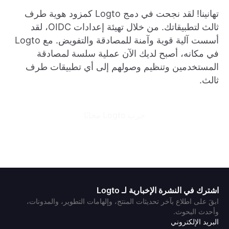
تهانينا! لقد نجحت في دمج Logto كمزود هوية طرف
ثالث لتطبيقاتك. من خلال تهيئة إعدادات OIDC، لقد
أسست آلية قوية وآمنة للمصادقة والتفويض. مع Logto
في مكانه، أصبح لديك الآن عملية سلسة لمصادقة
المستخدمين وتنظيم وصولهم إلى أي تطبيقات طرف
ثالث.
 جرب Logto مجانًا 
اشترك في النشرة الإخبارية لـ Logto
ابقَ على اطلاع بآخر تحديثات المنتج، وإلهامات التطوير، والمدونات،
وأحدث البحوث.
البريد الإلكتروني