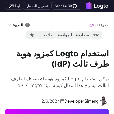
Star 14.3k
تسجيل الدخول
ابدأ الآن
مدونة
/
منتج
العربية
sso
مصادقة
الموافقة
صلاحيات
idp
استخدام Logto كمزود هوية
طرف ثالث (IdP)
يمكن استخدام Logto كمزود هوية لتطبيقاتك الطرف
الثالث. يشرح هذا المقال كيفية تهيئة Logto كـ IdP.
2/6/2024
Developer
Simeng