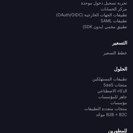
تجربة تسجيل دخول موحدة
مركز الحسابات
تطبيقات الجهات الخارجية (OAuth/OIDC)
تطبيقات SAML
تطبيق محمي (بدون SDK)
التسعير
خطط التسعير
الحلول
تطبيقات المستهلكين
منتجات SaaS
الذكاء الاصطناعي
جاهز للمؤسسات
مؤسسات
منتجات متعددة التطبيقات
B2B + B2C موحّد
للمطورين