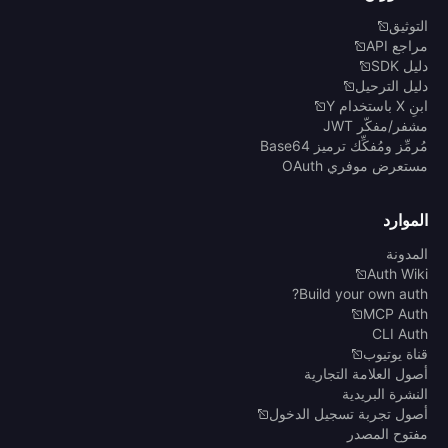
التوثيق
مراجع API
دليل SDK
دليل الترحيل
ابنِ X باستخدام Y
مشفر/مفكّر JWT
مُرمِّز ومُفكِّك ترميز Base64
مستعرض موفري OAuth
الموارد
المدونة
Auth Wiki
Build your own auth?
MCP Auth
CLI Auth
قناة يوتيوب
أصول العلامة التجارية
النشرة البريدية
أصول تجربة تسجيل الدخول
مفتوح المصدر