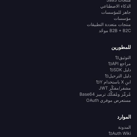
الذكاء الاصطناعي
جاهز للمؤسسات
مؤسسات
منتجات متعددة التطبيقات
B2B + B2C موحّد
للمطورين
التوثيق
مراجع API
دليل SDK
دليل الترحيل
ابنِ X باستخدام Y
مشفر/مفكّر JWT
مُرمِّز ومُفكِّك ترميز Base64
مستعرض موفري OAuth
الموارد
المدونة
Auth Wiki