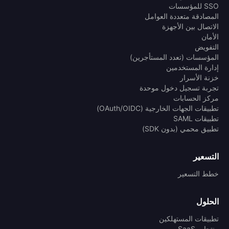
SSO للمؤسسات
المصادقة متعددة العوامل
الاتصال بين الأجهزة
الأمان
التفويض
المؤسسات (تعدد المستأجرين)
إدارة المستخدمين
خزنة الأسرار
تجربة تسجيل دخول موحدة
مركز الحسابات
تطبيقات الجهات الخارجية (OAuth/OIDC)
تطبيقات SAML
تطبيق محمي (بدون SDK)
التسعير
خطط التسعير
الحلول
تطبيقات المستهلكين
منتجات SaaS