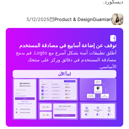
ديسكورد.
5/12/2025
Product & Design
Guamian
توقف عن إضاعة أسابيع في مصادقة المستخدم
أطلق تطبيقات آمنة بشكل أسرع مع Logto. قم بدمج
مصادقة المستخدم في دقائق وركز على منتجك
الأساسي.
ابدأ الآن