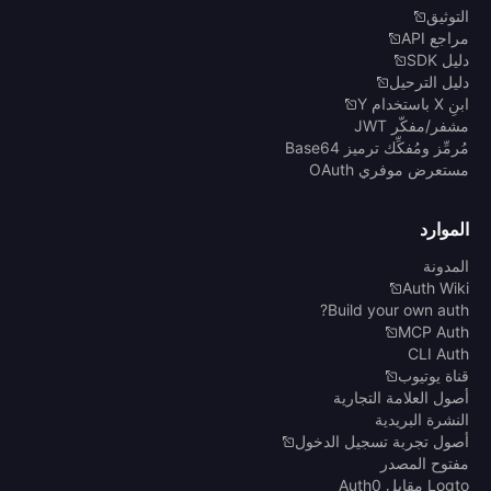
التوثيق
مراجع API
دليل SDK
دليل الترحيل
ابنِ X باستخدام Y
مشفر/مفكّر JWT
مُرمِّز ومُفكِّك ترميز Base64
مستعرض موفري OAuth
الموارد
المدونة
Auth Wiki
Build your own auth?
MCP Auth
CLI Auth
قناة يوتيوب
أصول العلامة التجارية
النشرة البريدية
أصول تجربة تسجيل الدخول
مفتوح المصدر
Logto مقابل Auth0