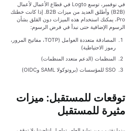
في نوفمبر، توسع Logto في قطاع الأعمال لأعمال
(B2B) وأطلق العديد من ميزات B2B. إذا كانت خطتك
Pro، يمكنك استخدام هذه الميزات دون القلق بشأن
الرسوم الإضافية حتى نبدأ في فرض الرسوم:
المصادقة متعددة العوامل (TOTP، مفاتيح المرور،
رموز الاحتياطية)
المنظمات (الدعم متعدد المنظمات)
SSO للمؤسسات (بروتوكولا SAML وOIDC)
توقعات للمستقبل: ميزات
مثيرة للمستقبل
بينما نقترب من نهاية العام، تواصل إنتاجيتنا بلا توقف.