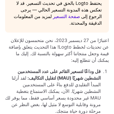
يحتفظ Logto بالحق في تحديث التسعير. قد لا
تعكس هذه المدونة التسعير الحالي — يرجى
الرجوع إلى
صفحة التسعير
لمزيد من المعلومات
الدقيقة والمحدثة.
اعتبارًا من 27 ديسمبر 2023، نحن متحمسون للإعلان
عن تحديثات لخطط Logto! هذا التحديث يتعلق بإضافة
قيمة وجعل منتجاتنا أكثر سهولة بالنسبة لك. إليك ما
يمكنك أن تتطلع إليه:
قل وداعًا لتسعير القائم على عدد المستخدمين
النشطين شهريًا (MAU) لتقليل التكاليف:
لقد أزلنا
المبدأ التقليدي للدفع بناءً على المستخدمين
النشطين شهريًا. الآن، يمكنك الاستمتاع بتغطية
MAU غير محدودة بسعر أساسي فقط، مما يوفر لك
مرونة وقابلية التوسع لا مثيل لها، بغض النظر عن
مرحلة دورة حياة منتجك.