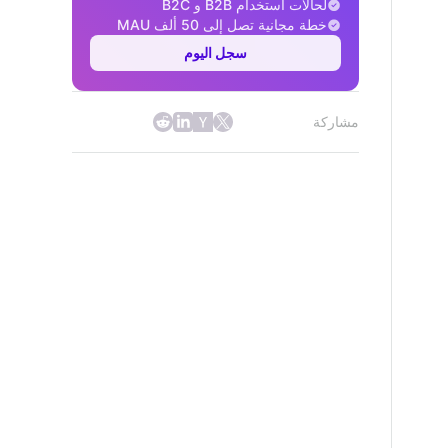
لحالات استخدام B2B و B2C
خطة مجانية تصل إلى 50 ألف MAU
سجل اليوم
مشاركة