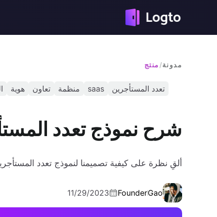
مدونة
/
منتج
تعدد المستأجرين
saas
منظمة
تعاون
هوية
ا
شرح نموذج تعدد المستأجري
ألقِ نظرة على كيفية تصميمنا لنموذج تعدد المستأجرين في Logto والفوائد التي يوفرها لتطب
11/29/2023
Founder
Gao