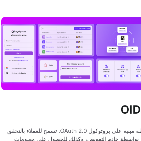
هي طبقة هوية بسيطة مبنية على بروتوكول OAuth 2.0. تسمح للعملاء بالتحقق
 يتم بواسطة خادم التفويض، وكذلك للحصول على معلومات