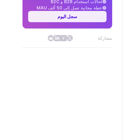
لحالات استخدام B2B و B2C
خطة مجانية تصل إلى 50 ألف MAU
سجل اليوم
مشاركة