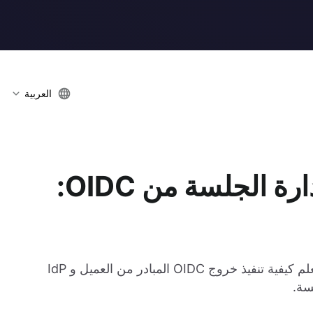
العربية
تنفيذ تسجيل الخروج وإدارة الجلسة من OIDC:
استكشف التوثيق وإدارة الجلسة في OIDC بعمق. تعلم كيفية تنفيذ خروج OIDC المبادر من العميل و IdP
سة.