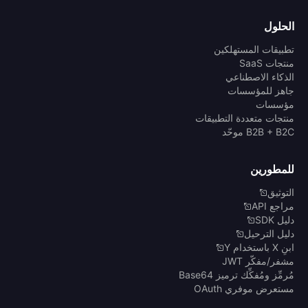
الحلول
تطبيقات المستهلكين
منتجات SaaS
الذكاء الاصطناعي
جاهز للمؤسسات
مؤسسات
منتجات متعددة التطبيقات
B2B + B2C موحّد
للمطورين
التوثيق
مراجع API
دليل SDK
دليل الترحيل
ابنِ X باستخدام Y
مشفر/مفكّر JWT
مُرمِّز ومُفكِّك ترميز Base64
مستعرض موفري OAuth