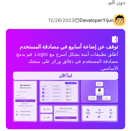
دون ألم.
12/26/2023
Developer
Yijun
توقف عن إضاعة أسابيع في مصادقة المستخدم
أطلق تطبيقات آمنة بشكل أسرع مع Logto. قم بدمج
مصادقة المستخدم في دقائق وركز على منتجك
الأساسي.
ابدأ الآن