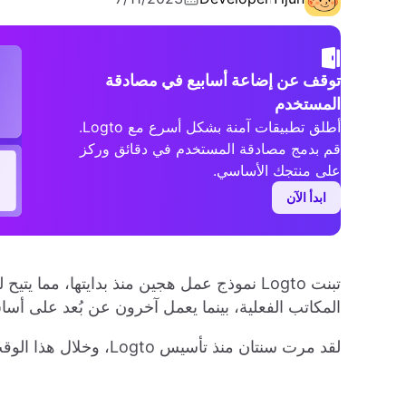
توقف عن إضاعة أسابيع في مصادقة
المستخدم
أطلق تطبيقات آمنة بشكل أسرع مع Logto.
قم بدمج مصادقة المستخدم في دقائق وركز
على منتجك الأساسي.
ابدأ الآن
تبنت Logto نموذج عمل هجين منذ بدايتها، مما 
المكاتب الفعلية، بينما يعمل آخرون عن بُعد على أس
لقد مرت سنتان منذ تأسيس Logto، وخلال هذا الوقت، أنشأنا بفخر منتجًا لحل تسوية الهوية: