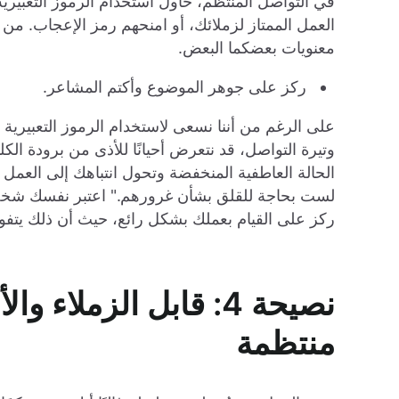
في التواصل المنتظم، حاول استخدام الرموز التعبيرية
العمل الممتاز لزملائك، أو امنحهم رمز الإعجاب. من
معنويات بعضكما البعض.
ركز على جوهر الموضوع وأكتم المشاعر.
على الرغم من أننا نسعى لاستخدام الرموز التعبيرية ود
وتيرة التواصل، قد نتعرض أحيانًا للأذى من برودة 
الحالة العاطفية المنخفضة وتحول انتباهك إلى العم
لست بحاجة للقلق بشأن غرورهم." اعتبر نفسك شخصًا اس
ركز على القيام بعملك بشكل رائع، حيث أن ذلك يت
نصيحة 4: قابل الزملا
منتظمة