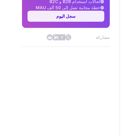
لحالات استخدام B2B و B2C
خطة مجانية تصل إلى 50 ألف MAU
سجل اليوم
مشاركة