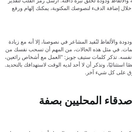
 والألفاظ ودودة لخلق نبرة دافئة. أرسل رمز القلب لتقدير
 خلال إضافة الدفء لنصوصك المكتوبة، يمكنك إلهام ورفع
ودة والألفاظ لنُفيد المشاعر في نصوصنا، إلا أنه مع زيادة
الكلمات. في مثل هذه الحالات، من المهم أن تسحب نفسك من
ل نفسه. تذكر كلمات ستيف جوبز: "العمل مع أشخاص رائعين،
تثنائيًا، وتذكر أن لا أحد لديه الوقت لاستهدافك بالتحديد.
فوق على كل شيء آخر.
ء والأصدقاء المحليين بصفة