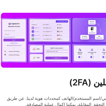
(2FA)
تروني/اسم المستخدم/الهاتف كمحددات هوية لدينا. عن طريق
لتحقق المقابلة، يمكننا إكمال عملية المصادقة.