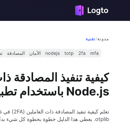
مدونة
/
تقنية
mfa
2fa
totp
nodejs
الأمان
المصادقة
تط
Node.js باستخدام تطبيقات المصادقة
otplib. يغطي هذا الدليل خطوة بخطوة كل شيء بدءًا من توليد رموز QR وصولاً إلى التحقق من رموز المصادقة.