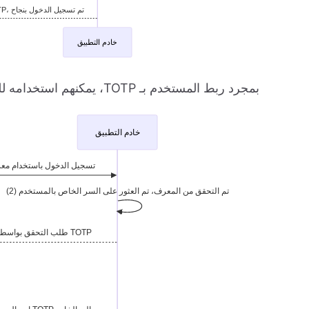
بمجرد ربط المستخدم بـ TOTP، يمكنهم استخدامه للتحقق. العملية كالتالي: