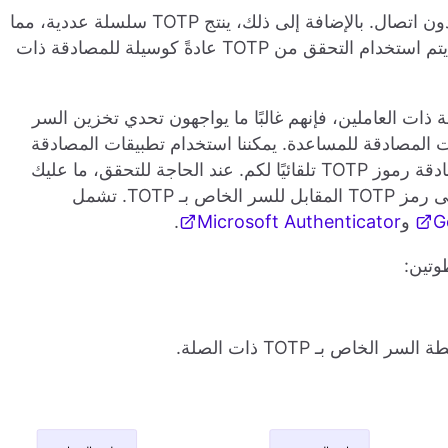
بما أن توليد TOTP يعتمد على الوقت، يمكن حسابه دون اتصال. بالإضافة إلى ذلك، ينتج TOTP سلسلة عددية، مما
يجعلها بسيطة وسهلة الاستخدام للمستخدم. بالتالي، يتم استخدام التحقق من TOTP عادةً كوسيلة للمصادقة ذات
 TOTP كوسيلة للمصادقة ذات العاملين، فإنهم غالبًا ما يواجهون تحدي تخزين السر
موز TOTP. هنا تأتي تطبيقات المصادقة للمساعدة. يمكننا استخدام تطبيقات المصادقة
لتخزين السر الخاص بـ TOTP وستولد تطبيقات المصادقة رموز TOTP تلقائيًا لكم. عند الحاجة للتحقق، ما عليك
سوى فتح تطبيق المصادقة الخاص بك، وستحصل على رمز TOTP المقابل للسر الخاص بـ TOTP. تشمل
G
و
Microsoft Authenticator
.