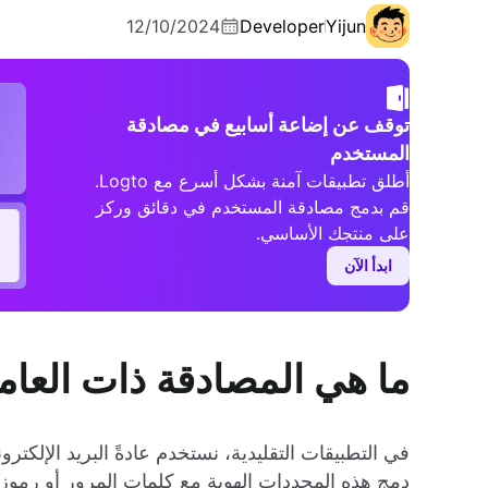
12/10/2024
Developer
Yijun
توقف عن إضاعة أسابيع في مصادقة
المستخدم
أطلق تطبيقات آمنة بشكل أسرع مع Logto.
قم بدمج مصادقة المستخدم في دقائق وركز
على منتجك الأساسي.
ابدأ الآن
ما هي المصادقة ذات العاملين 
في التطبيقات التقليدية، نستخدم عادةً البريد الإلك
دمج هذه المحددات الهوية مع كلمات المرور أو رموز ا