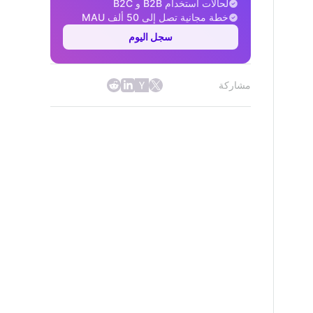
لحالات استخدام B2B و B2C
خطة مجانية تصل إلى 50 ألف MAU
سجل اليوم
مشاركة