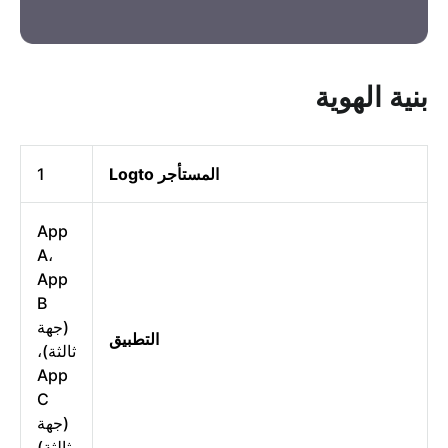
بنية الهوية
المستأجر Logto
1
App
A،
App
B
(جهة
التطبيق
ثالثة)،
App
C
(جهة
ثالثة)