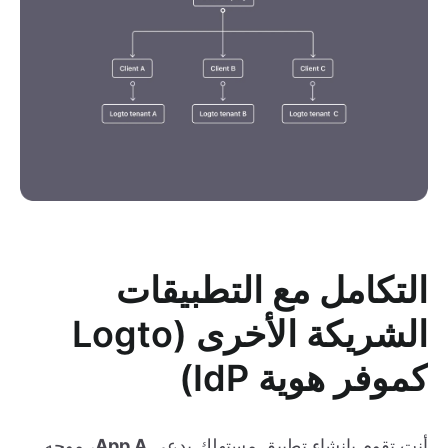
التكامل مع التطبيقات
الشريكة الأخرى (Logto
كموفر هوية IdP)
أنت تقوم بإنشاء تطبيق مستهلك يدعى
App A
، موجه