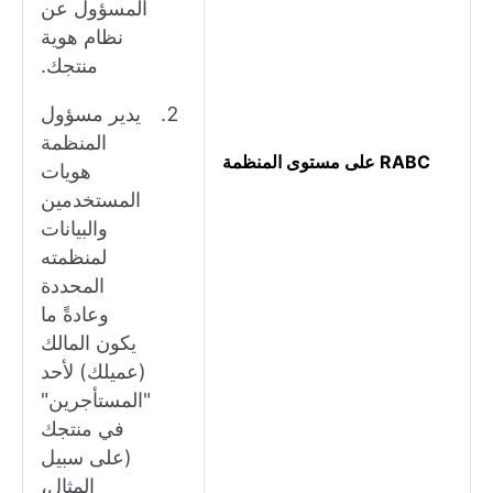
المسؤول عن
نظام هوية
منتجك.
يدير مسؤول
المنظمة
RABC على مستوى المنظمة
هويات
المستخدمين
والبيانات
لمنظمته
المحددة
وعادةً ما
يكون المالك
(عميلك) لأحد
"المستأجرين"
في منتجك
(على سبيل
المثال،