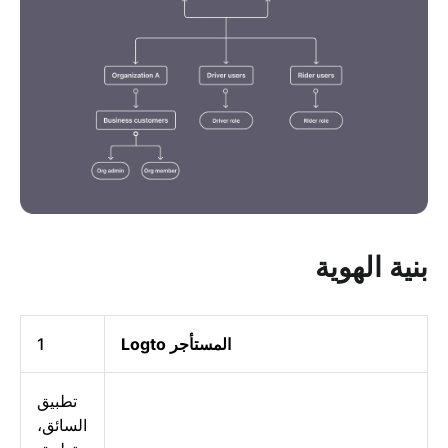
بنية الهوية
المستأجر Logto
1
تطبيق
السائق،