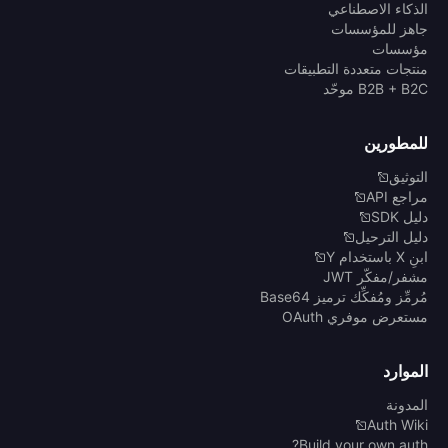
الذكاء الاصطناعي
جاهز للمؤسسات
مؤسسات
منتجات متعددة التطبيقات
B2B + B2C موحّد
للمطورين
التوثيق
مراجع API
دليل SDK
دليل الترحيل
ابنِ X باستخدام Y
مشفر/مفكّر JWT
مُرمِّز ومُفكِّك ترميز Base64
مستعرض موفري OAuth
الموارد
المدونة
Auth Wiki
Build your own auth?