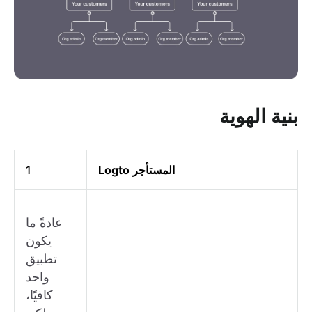
بنية الهوية
المستأجر Logto
1
عادةً ما
يكون
تطبيق
واحد
كافيًا،