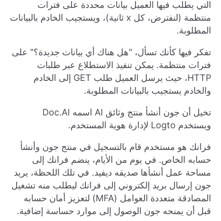
التي يطلب فيها العميل بيانات محددة على فترات
منتظمة (لنفترض، كل x ثانية)، ويستجيب الخادم بالبيانات
المطلوبة.
تفكر فيها كأنك تسأل، "هل هناك أي بيانات جديدة؟" على
فترات منتظمة. يمكن تنفيذ الاستطلاع عبر طلبات
HTTP، حيث يرسل العميل طلب GET إلى الخادم
والخادم يستجيب بالبيانات المطلوبة.
تخيل أن جون أنشأ منتج وثائق AI اسمه Doc.AI
ويستخدم Logto لإدارة هوية المستخدم.
فرانك هو مستخدم قام بالتسجيل في منتج جون وأنشأ
حسابه الخاص. في يوم من الأيام، ينضم فرانك إلى
مساحة عمل أنشأها صديقه ديفيد. في تلك اللحظة، يريد
جون إرسال بريد إلكتروني إلى فرانك ليطلب منه تشغيل
المصادقة متعددة العوامل (MFA) لتعزيز أمان حسابه
قبل أن يمنحه جون الوصول إلى موارد حساسة إضافية.