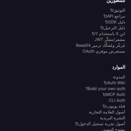
للمطورين
التوثيق
مراجع API
دليل SDK
دليل الترحيل
ابنِ X باستخدام Y
مشفر/مفكّر JWT
مُرمِّز ومُفكِّك ترميز Base64
مستعرض موفري OAuth
الموارد
المدونة
Auth Wiki
Build your own auth?
MCP Auth
CLI Auth
قناة يوتيوب
أصول العلامة التجارية
النشرة البريدية
أصول تجربة تسجيل الدخول
مفتوح المصدر