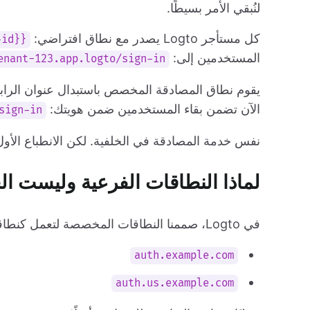
لنُبقي الأمر بسيطًا.
كل مستأجر Logto يصدر مع نطاق افتراضي:
{{tenant-id}}.app.logto
المستخدمين إلى:
enant-123.app.logto/sign-in
يقوم نطاق المصادقة المخصص باستبدال عنوان الرابط (URL) الظاهر بواحد تملكه — 
الآن تضمن بقاء المستخدمين ضمن هويتك:
sign-in
نفس خدمة المصادقة في الخلفية. لكن الانطباع الأول 
لماذا النطاقات الفرعية وليست ال
في Logto، صممنا النطاقات المخصصة لتعمل كنطاقات
auth.example.com
auth.us.example.com