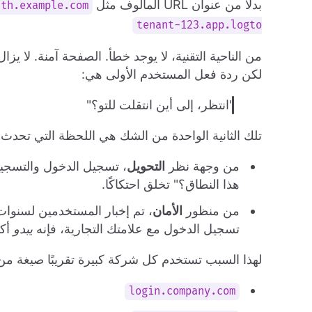
بدلاً من عنوان URL المألوف مثل
uth.example.com
tenant-123.app.logto
من الناحية التقنية، لا يوجد خطأ. الصفحة آمنة. لا ي
لكن ردة فعل المستخدم الأولى هي:
"انتظر، إلى أين انتقلت للتو؟"
تلك الثانية الواحدة من الشك هي اللحظة التي تحدث 
من وجهة نظر
التحويل
، تسجيل الدخول والتسجي
هذا النطاق؟" تخلق احتكاكًا.
من منظور
الأمان
، تم إخبار المستخدمين لسنوا
تسجيل الدخول مع علامتك التجارية، فإنه
يبدو
أكث
لهذا السبب تستخدم كل شركة كبيرة تقريبًا صيغة من
login.company.com