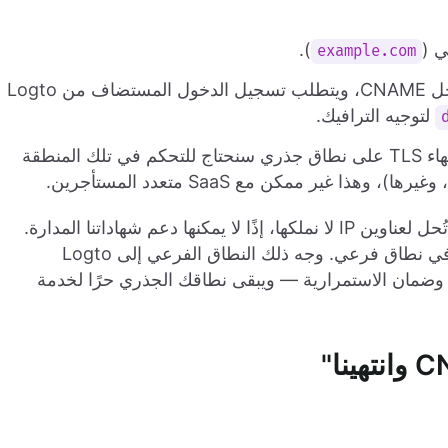
ي (
).
example.com
"ذروة المنطقة" في DNS لا يمكنها استخدام سجل CNAME، ويتطلب تسجيل الدخول المستضاف من Logto
لتوجيه الترافيك.
يدير Logto الشهادات من خلال Cloudflare. لإنهاء TLS على نطاق جذري سنحتاج للتحكم في تلك المنطقة
 وغيرها)، وهذا غير ممكن مع SaaS متعدد المستأجرين.
سجلات "تسطيح الذروة" (ALIAS/ANAME) لا تزال تُحل لعناوين IP لا نملكها، إذًا لا يمكنها دعم شهاداتنا المدارة.
باختصار، تسجيل الدخول المستضاف يجب أن يكون في نطاق فرعي. وجه ذلك النطاق الفرعي إلى Logto
اسطة CNAME وسنقوم بمهمة التحقق، والـ SSL، وضمان الاستمرارية — ويبقى نطاقك الجذري حرًا لخدمة