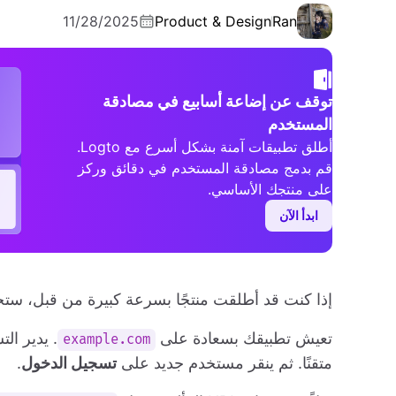
11/28/2025
Product & Design
Ran
توقف عن إضاعة أسابيع في مصادقة
المستخدم
أطلق تطبيقات آمنة بشكل أسرع مع Logto.
قم بدمج مصادقة المستخدم في دقائق وركز
على منتجك الأساسي.
ابدأ الآن
إذا كنت قد أطلقت منتجًا بسرعة كبيرة من قبل، ستج
تعيش تطبيقك بسعادة على
. يدير ا
example.com
متقنًا. ثم ينقر مستخدم جديد على
تسجيل الدخول
.