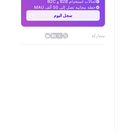
لحالات استخدام B2B و B2C
خطة مجانية تصل إلى 50 ألف MAU
سجل اليوم
مشاركة