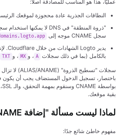
عمليًا، هذا هو المناسب للمصادقة أصلًا:
النطاقات الجذرية عادة محجوزة لموقعك الرئيس
سجل CNAME موجه إلى
domains.logto.app
بالكامل (بما في ذلك سجلات
، و
، و
،
TXT
MX
A
بو
بقية موقعك.
لماذا ليست مسألة "إضافة CNAME وانتهينا"
مفهوم خاطئ شائع جدًا: