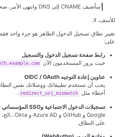
"سأضيف CNAME إلى DNS وانتهى الأمر، صحيح؟"
للأسف، لا.
تغيير نطاق تسجيل الدخول الظاهر هو جزء واحد فق
على:
رابط صفحة تسجيل الدخول والتسجيل
حيث يزور المستخدمون الآن
h.example.com/...
عناوين إعادة التوجيه OIDC / OAuth
يجب أن تستخدم تطبيقاتك ووصلاتك نفس النطاق 
أخطاء مثل
.
redirect_uri_mismatch
تسجيلات الدخول الاجتماعية وSSO المؤسساتي (IdPs)
على النطاق.
مفاتيح المرور (WebAuthn)