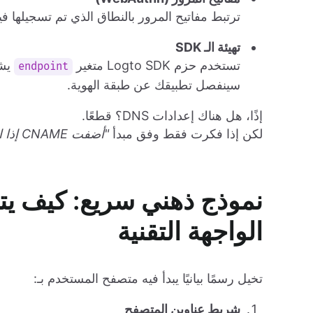
ترتبط مفاتيح المرور بالنطاق الذي تم تسجيلها ف
تهيئة الـ SDK
تستخدم حزم Logto SDK متغير
يشي
endpoint
سينفصل تطبيقك عن طبقة الهوية.
إذًا، هل هناك إعدادات DNS؟ قطعًا.
لكن إذا فكرت فقط وفق مبدأ
"أضفت CNAME إذا انتهيت"
نموذج ذهني سريع: كيف يت
الواجهة التقنية
تخيل رسمًا بيانيًا يبدأ فيه متصفح المستخدم بـ:
شريط عناوين المتصفح