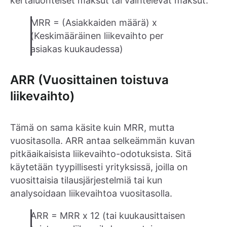
kertaluonteiset maksut tai vaihtelevat maksut.
MRR = (Asiakkaiden määrä) x
(Keskimääräinen liikevaihto per
asiakas kuukaudessa)
ARR (Vuosittainen toistuva
liikevaihto)
Tämä on sama käsite kuin MRR, mutta
vuositasolla. ARR antaa selkeämmän kuvan
pitkäaikaisista liikevaihto-odotuksista. Sitä
käytetään tyypillisesti yrityksissä, joilla on
vuosittaisia tilausjärjestelmiä tai kun
analysoidaan liikevaihtoa vuositasolla.
ARR = MRR x 12 (tai kuukausittaisen