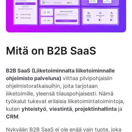
Mitä on B2B SaaS
B2B SaaS (Liiketoiminnalta liiketoiminnalle
ohjelmisto palveluna)
viittaa pilvipohjaisiin
ohjelmistoratkaisuihin, joita tarjotaan
liiketoimille, yleensä tilauspohjaisesti. Nämä
työkalut tukevat erilaisia liiketoimintatoimintoja,
kuten
yhteistyö
,
viestintä
,
projektinhallinta
ja
CRM
.
Nykyään B2B SaaS ei ole enää vain tuote, joka