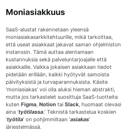
Moniasiakkuus
SaaS-alustat rakennetaan yleensä
moniasiakasarkkitehtuurille, mikä tarkoittaa,
että useat asiakkaat jakavat saman ohjelmiston
instanssin. Tämä auttaa alentamaan
kustannuksia sekä palveluntarjoajalle että
asiakkaille. Vaikka jokaisen asiakkaan tiedot
pidetään erillään, kaikki hyötyvät samoista
päivityksistä ja turvaparannuksista. Käsite
'moniasiakas' voi olla aluksi hieman abstrakti,
mutta jos tarkastelet suosittuja SaaS-tuotteita
kuten
Figma
,
Notion
tai
Slack
, huomaat olevasi
aina '
työtilassa
.' Teknistä tarkastelua koskien
'
työtila
' on pohjimmiltaan '
asiakas
'
järjestelmässä.