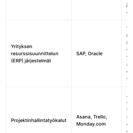
ja
as
Yh
li
ku
Yrityksen
to
resurssisuunnittelun
SAP, Oracle
yh
(ERP) järjestelmät
al
op
sa
Au
su
te
Asana, Trello,
se
Projektinhallintatyökalut
Monday.com
ed
et