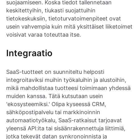
suojaamiseen. Koska tiedot tallennetaan
keskitettyihin, tiukasti suojattuihin
tietokeskuksiin, tietoturvatoimenpiteet ovat
usein vahvempia kuin mitä yksittäiset liiketoimet
voisivat varaa toteuttaa itse.
Integraatio
SaaS-tuotteet on suunniteltu helposti
integroitaviksi muihin työkaluihin ja alustoihin,
mikä mahdollistaa tuotteesi toimimaan yhdessä
muiden kanssa. Tätä kutsutaan usein
'ekosysteemiksi.' Olipa kyseessä CRM,
sähköpostipalvelu tai markkinoinnin
automaatiotyökalu, SaaS-ratkaisut tarjoavat
yleensä API:ita tai sisäänrakennettuja liittimiä,
jotka tekevät datan synkronoinnista ja