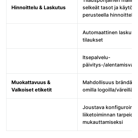
Tilauspohjainen malli, 
Hinnoittelu & Laskutus
selkeät tasot ja käytön
perusteella hinnoittelu
Automaattinen laskutus
tilaukset
Itsepalvelu-
päivitys-/alentamisvai
Muokattavuus &
Mahdollisuus brändätä 
Valkoiset etiketit
omilla logoilla/väreillä
Joustava konfigurointi
liiketoiminnan tarpeide
mukauttamiseksi