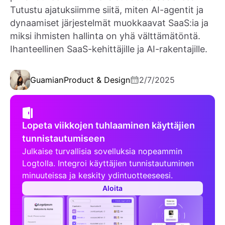
Tutustu ajatuksiimme siitä, miten AI-agentit ja
dynaamiset järjestelmät muokkaavat SaaS:ia ja
miksi ihmisten hallinta on yhä välttämätöntä.
Ihanteellinen SaaS-kehittäjille ja AI-rakentajille.
Guamian
Product & Design
2/7/2025
Lopeta viikkojen tuhlaaminen käyttäjien
tunnistautumiseen
Julkaise turvallisia sovelluksia nopeammin
Logtolla. Integroi käyttäjien tunnistautuminen
minuuteissa ja keskity ydintuotteeseesi.
Aloita