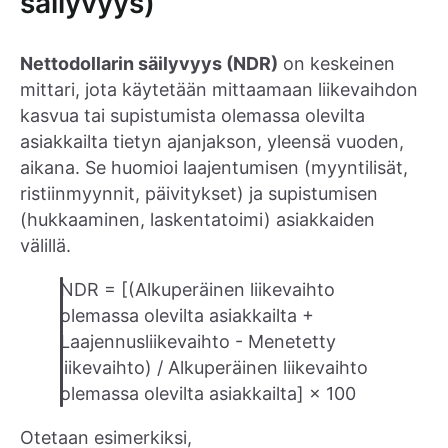
säilyvyys)
Nettodollarin säilyvyys (NDR)
on keskeinen
mittari, jota käytetään mittaamaan liikevaihdon
kasvua tai supistumista olemassa olevilta
asiakkailta tietyn ajanjakson, yleensä vuoden,
aikana. Se huomioi laajentumisen (myyntilisät,
ristiinmyynnit, päivitykset) ja supistumisen
(hukkaaminen, laskentatoimi) asiakkaiden
välillä.
NDR = [(Alkuperäinen liikevaihto
olemassa olevilta asiakkailta +
Laajennusliikevaihto - Menetetty
liikevaihto) / Alkuperäinen liikevaihto
olemassa olevilta asiakkailta] × 100
Otetaan esimerkiksi,