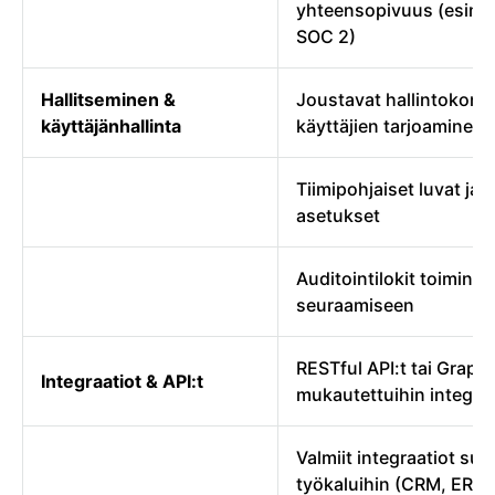
yhteensopivuus (esim.
SOC 2)
Hallitseminen &
Joustavat hallintokontro
käyttäjänhallinta
käyttäjien tarjoaminen
Tiimipohjaiset luvat ja
asetukset
Auditointilokit toiminn
seuraamiseen
RESTful API:t tai Graph
Integraatiot & API:t
mukautettuihin integraa
Valmiit integraatiot suo
työkaluihin (CRM, ERP,