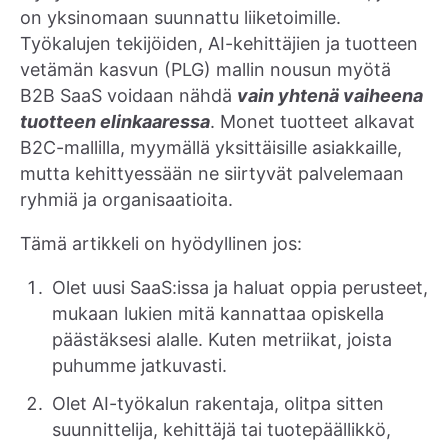
on yksinomaan suunnattu liiketoimille.
Työkalujen tekijöiden, AI-kehittäjien ja tuotteen
vetämän kasvun (PLG) mallin nousun myötä
B2B SaaS voidaan nähdä
vain yhtenä vaiheena
tuotteen elinkaaressa
. Monet tuotteet alkavat
B2C-mallilla, myymällä yksittäisille asiakkaille,
mutta kehittyessään ne siirtyvät palvelemaan
ryhmiä ja organisaatioita.
Tämä artikkeli on hyödyllinen jos:
Olet uusi SaaS:issa ja haluat oppia perusteet,
mukaan lukien mitä kannattaa opiskella
päästäksesi alalle. Kuten metriikat, joista
puhumme jatkuvasti.
Olet AI-työkalun rakentaja, olitpa sitten
suunnittelija, kehittäjä tai tuotepäällikkö,