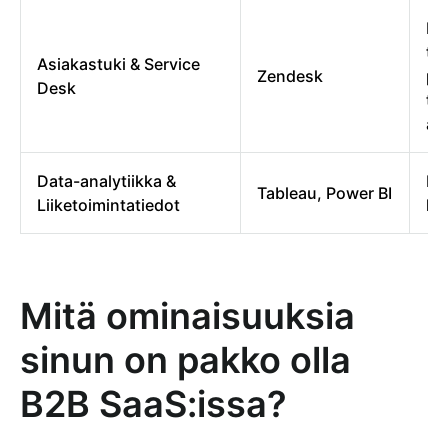
Ha
tuk
Asiakastuki & Service
Zendesk
pa
Desk
te
as
Data-analytiikka &
Da
Tableau, Power BI
Liiketoimintatiedot
lii
Mitä ominaisuuksia
sinun on pakko olla
B2B SaaS:issa?