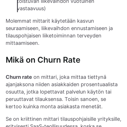
toistuvan liikevaihdon vuotuinen
vastaavuus)
Molemmat mittarit käytetään kasvun
seuraamiseen, liikevaihdon ennustamiseen ja
tilauspohjaisen liiketoiminnan terveyden
mittaamiseen.
Mikä on Churn Rate
Churn rate
on mittari, joka mittaa tiettynä
ajanjaksona niiden asiakkaiden prosentuaalista
osuutta, jotka lopettavat palvelun käytön tai
peruuttavat tilauksensa. Toisin sanoen, se
kertoo kuinka monta asiakasta menetät.
Se on kriittinen mittari tilauspohjaisille yrityksille,
erityisesti SaaS-teollisuudessa, koska se