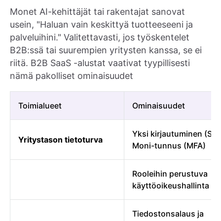
Monet AI-kehittäjät tai rakentajat sanovat
usein, "Haluan vain keskittyä tuotteeseeni ja
palveluihini." Valitettavasti, jos työskentelet
B2B:ssä tai suurempien yritysten kanssa, se ei
riitä. B2B SaaS -alustat vaativat tyypillisesti
nämä pakolliset ominaisuudet
Toimialueet
Ominaisuudet
Yksi kirjautuminen (SSO
Yritystason tietoturva
Moni-tunnus (MFA)
Rooleihin perustuva
käyttöoikeushallinta (
Tiedostonsalaus ja