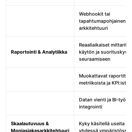
Webhookit tai
tapahtumapohjainen
arkkitehtuuri
Reaaliaikaiset mittarita
Raportointi & Analytiikka
käytön ja suorituskyvy
seuraamiseen
Muokattavat raportit
metriikoista ja KPI:ista
Datan vienti ja BI-työka
integrointi
Skaalautuvuus &
Kyky käsitellä useita as
Moniasiakasarkkitehtuuri
yhdessä ympäristössä