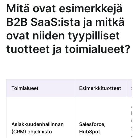
Mitä ovat esimerkkejä
B2B SaaS:ista ja mitkä
ovat niiden tyypilliset
tuotteet ja toimialueet?
Toimialueet
Esimerkkituotteet
Sel
Au
ha
my
Asiakkuudenhallinnan
Salesforce,
se
(CRM) ohjelmisto
HubSpot
as