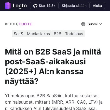
Star 14.3k
Kirjaudu sisään
Aloita
BLOGI
/
TUOTE
Suomi
SaaS
Moniasiakas
B2B
Todennus
Mitä on B2B SaaS ja miltä
post-SaaS-aikakausi
(2025+) AI:n kanssa
näyttää?
Ytimekäs opas B2B SaaS:iin, kattaa keskeiset
ominaisuudet, mittarit (MRR, ARR, CAC, LTV) ja
pilkahduksen AI:n tulevaisuudesta SaaS:issa.