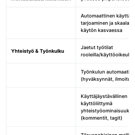
Automaattinen käyttäji
tarjoaminen ja skaalaa
käytön kasvaessa
Jaetut työtilat
Yhteistyö & Työnkulku
rooleilla/käyttöoikeuksi
Työnkulun automaatio
(hyväksynnät, ilmoituk
Käyttäjäystävällinen
käyttöliittymä
yhteistyöominaisuuksil
(kommentit, tagit)