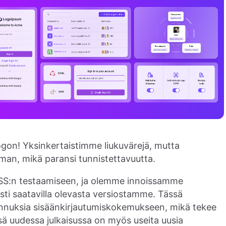
on! Yksinkertaistimme liukuvärejä, mutta
n, mikä paransi tunnistettavuutta.
 OSS:n testaamiseen, ja olemme innoissamme
ti saatavilla olevasta versiostamme. Tässä
annuksia sisäänkirjautumiskokemukseen, mikä tekee
ssä uudessa julkaisussa on myös useita uusia