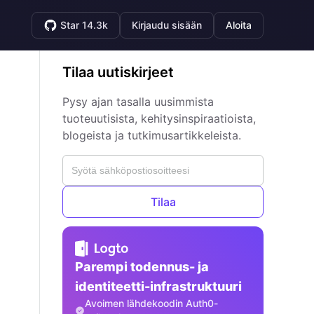
Star 14.3k
Kirjaudu sisään
Aloita
Tilaa uutiskirjeet
Pysy ajan tasalla uusimmista
tuoteuutisista, kehitysinspiraatioista,
blogeista ja tutkimusartikkeleista.
Tilaa
Parempi todennus- ja
identiteetti-infrastruktuuri
Avoimen lähdekoodin Auth0-