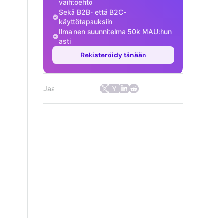
vaihtoehto
Sekä B2B- että B2C-
käyttötapauksiin
Ilmainen suunnitelma 50k MAU:hun
asti
Rekisteröidy tänään
Jaa