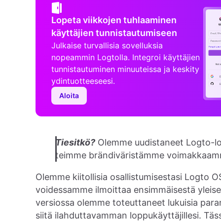
Lopeta viikkojen tuhlaaminen
käyttäjien tunnistautumiseen
Julkaise turvallisia sovelluksia
nopeammin Logtolla. Integroi käyttäjien
tunnistautuminen minuuteissa ja keskity
ydintuotteeseesi.
Aloita
Tiesitkö?
Olemme uudistaneet Logto-log
teimme brändiväristämme voimakkaamma
Olemme kiitollisia osallistumisestasi Logto
voidessamme ilmoittaa ensimmäisestä yleises
versiossa olemme toteuttaneet lukuisia par
siitä ilahduttavamman loppukäyttäjillesi. Tä