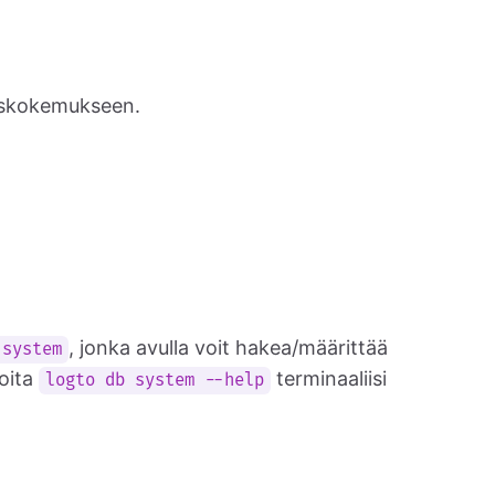
miskokemukseen.
, jonka avulla voit hakea/määrittää
 system
joita
terminaaliisi
logto db system --help