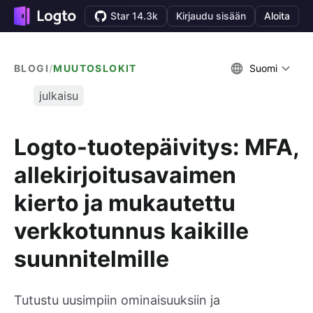
Star 14.3k
Kirjaudu sisään
Aloita
BLOGI
/
MUUTOSLOKIT
Suomi
julkaisu
Logto-tuotepäivitys: MFA,
allekirjoitusavaimen
kierto ja mukautettu
verkkotunnus kaikille
suunnitelmille
Tutustu uusimpiin ominaisuuksiin ja