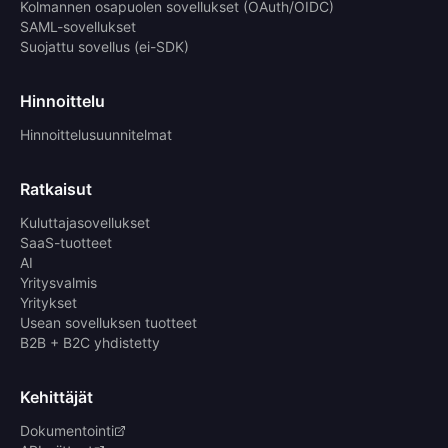
Kolmannen osapuolen sovellukset (OAuth/OIDC)
SAML-sovellukset
Suojattu sovellus (ei-SDK)
Hinnoittelu
Hinnoittelusuunnitelmat
Ratkaisut
Kuluttajasovellukset
SaaS-tuotteet
AI
Yritysvalmis
Yritykset
Usean sovelluksen tuotteet
B2B + B2C yhdistetty
Kehittäjät
Dokumentointi