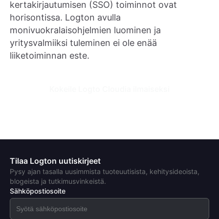
kertakirjautumisen (SSO) toiminnot ovat
horisontissa. Logton avulla
monivuokralaisohjelmien luominen ja
yritysvalmiiksi tuleminen ei ole enää
liiketoiminnan este.
Kokeile Logto Cloudia ilmaiseksi
Tilaa Logton uutiskirjeet
Pysy ajan tasalla uusimmista tuoteuutisista, kehitysideoista,
blogeista ja tutkimusvinkeistä.
Sähköpostiosoite