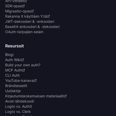
API-viitteet
SDK-opas
Migraatio-opas
Rakenna X käyttäen Y:tä
JWT-dekooderi & -enkooderi
Base64-enkooderi & -dekooderi
OAuth-tarjoajien selain
Resurssit
Blogi
Auth Wiki
Build your own auth?
MCP Auth
CLI Auth
YouTube-kanava
Brändiassetit
Uutiskirje
Kirjautumiskokemuksen materiaalit
Avoin lähdekoodi
Logto vs. Auth0
Logto vs. Clerk