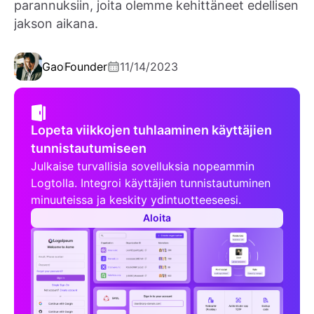
parannuksiin, joita olemme kehittäneet edellisen
jakson aikana.
Gao
Founder
11/14/2023
Lopeta viikkojen tuhlaaminen käyttäjien
tunnistautumiseen
Julkaise turvallisia sovelluksia nopeammin
Logtolla. Integroi käyttäjien tunnistautuminen
minuuteissa ja keskity ydintuotteeseesi.
Aloita