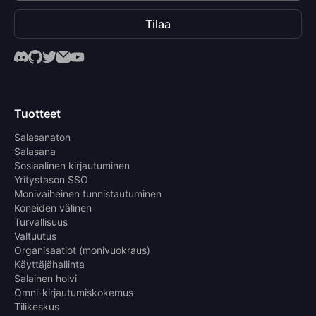
Tilaa
Tuotteet
Salasanaton
Salasana
Sosiaalinen kirjautuminen
Yritystason SSO
Monivaiheinen tunnistautuminen
Koneiden välinen
Turvallisuus
Valtuutus
Organisaatiot (monivuokraus)
Käyttäjähallinta
Salainen holvi
Omni-kirjautumiskokemus
Tilikeskus