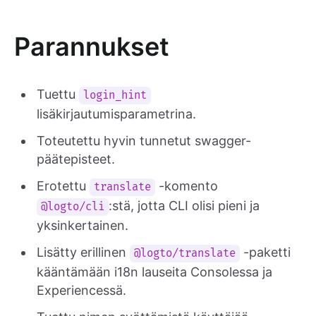
Parannukset
Tuettu
login_hint
lisäkirjautumisparametrina.
Toteutettu hyvin tunnetut swagger-
päätepisteet.
Erotettu
-komento
translate
:stä, jotta CLI olisi pieni ja
@logto/cli
yksinkertainen.
Lisätty erillinen
-paketti
@logto/translate
kääntämään i18n lauseita Consolessa ja
Experiencessä.