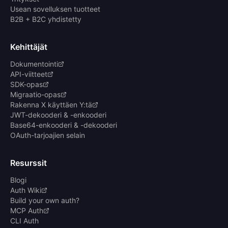
Usean sovelluksen tuotteet
B2B + B2C yhdistetty
Kehittäjät
Dokumentointi
API-viitteet
SDK-opas
Migraatio-opas
Rakenna X käyttäen Y:tä
JWT-dekooderi & -enkooderi
Base64-enkooderi & -dekooderi
OAuth-tarjoajien selain
Resurssit
Blogi
Auth Wiki
Build your own auth?
MCP Auth
CLI Auth