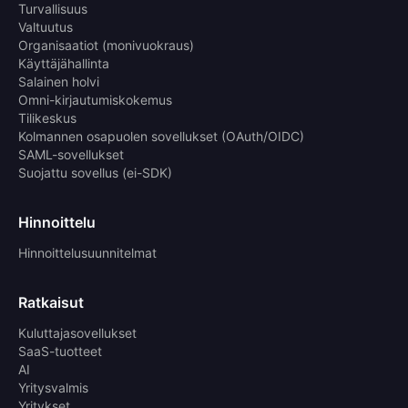
Turvallisuus
Valtuutus
Organisaatiot (monivuokraus)
Käyttäjähallinta
Salainen holvi
Omni-kirjautumiskokemus
Tilikeskus
Kolmannen osapuolen sovellukset (OAuth/OIDC)
SAML-sovellukset
Suojattu sovellus (ei-SDK)
Hinnoittelu
Hinnoittelusuunnitelmat
Ratkaisut
Kuluttajasovellukset
SaaS-tuotteet
AI
Yritysvalmis
Yritykset