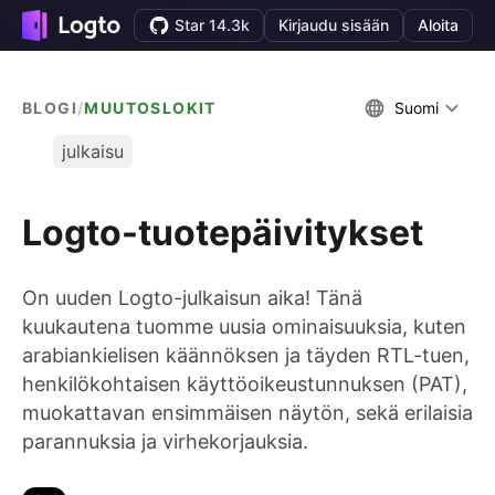
Star 14.3k
Kirjaudu sisään
Aloita
BLOGI
/
MUUTOSLOKIT
Suomi
julkaisu
Logto-tuotepäivitykset
On uuden Logto-julkaisun aika! Tänä
kuukautena tuomme uusia ominaisuuksia, kuten
arabiankielisen käännöksen ja täyden RTL-tuen,
henkilökohtaisen käyttöoikeustunnuksen (PAT),
muokattavan ensimmäisen näytön, sekä erilaisia
parannuksia ja virhekorjauksia.