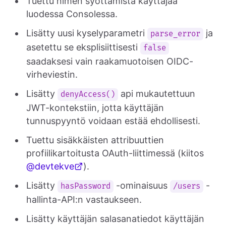
Tuettu nimen syöttämistä käyttäjää
luodessa Consolessa.
Lisätty uusi kyselyparametri
ja
parse_error
asetettu se eksplisiittisesti
false
saadaksesi vain raakamuotoisen OIDC-
virheviestin.
Lisätty
api mukautettuun
denyAccess()
JWT-kontekstiin, jotta käyttäjän
tunnuspyyntö voidaan estää ehdollisesti.
Tuettu sisäkkäisten attribuuttien
profiilikartoitusta OAuth-liittimessä (kiitos
@devtekve
).
Lisätty
-ominaisuus
-
hasPassword
/users
hallinta-API:n vastaukseen.
Lisätty käyttäjän salasanatiedot käyttäjän