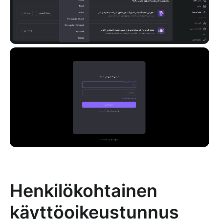
Henkilökohtainen
käyttöoikeustunnus