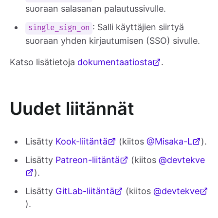
suoraan salasanan palautussivulle.
: Salli käyttäjien siirtyä
single_sign_on
suoraan yhden kirjautumisen (SSO) sivulle.
Katso lisätietoja
dokumentaatiosta
.
Uudet liitännät
Lisätty
Kook-liitäntä
(kiitos
@Misaka-L
).
Lisätty
Patreon-liitäntä
(kiitos
@devtekve
).
Lisätty
GitLab-liitäntä
(kiitos
@devtekve
).