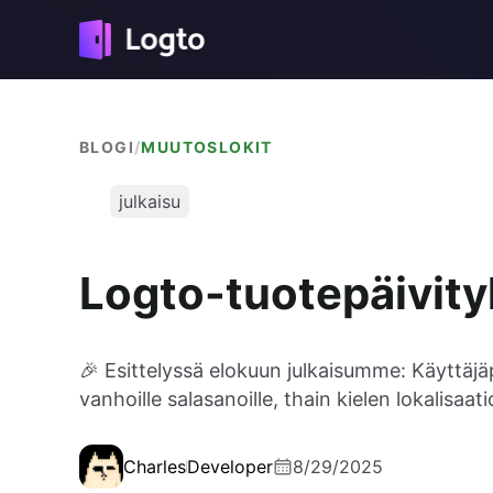
BLOGI
/
MUUTOSLOKIT
julkaisu
Logto-tuotepäivity
🎉 Esittelyssä elokuun julkaisumme: Käyttäjä
vanhoille salasanoille, thain kielen lokalisaat
Charles
Developer
8/29/2025