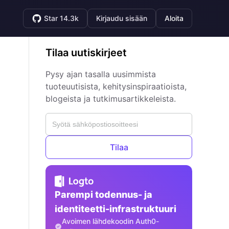
Star 14.3k
Kirjaudu sisään
Aloita
Tilaa uutiskirjeet
Pysy ajan tasalla uusimmista
tuoteuutisista, kehitysinspiraatioista,
blogeista ja tutkimusartikkeleista.
Tilaa
Parempi todennus- ja
identiteetti-infrastruktuuri
Avoimen lähdekoodin Auth0-