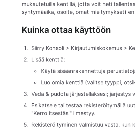
mukautetuilla kentillä, jotta voit heti tallenta
syntymäaika, osoite, omat mieltymykset) enn
Kuinka ottaa käyttöön
Siirry Konsoli > Kirjautumiskokemus > Ker
Lisää kenttiä:
Käytä sisäänrakennettuja perustietoja
Luo omia kenttiä (valitse tyyppi, otsi
Vedä & pudota järjestelläksesi; järjesty
Esikatsele tai testaa rekisteröitymällä 
"Kerro itsestäsi" ilmestyy.
Rekisteröityminen valmistuu vasta, kun k