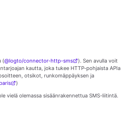
 (
@logto/connector-http-sms
). Sen avulla voit
ntarjoajan kautta, joka tukee HTTP-pohjaista APIa
soitteen, otsikot, runkomäppäyksen ja
aris
)
i ole vielä olemassa sisäänrakennettua SMS-liitintä.