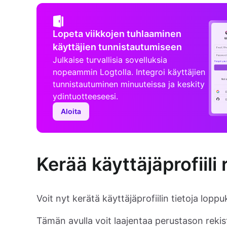
Lopeta viikkojen tuhlaaminen
käyttäjien tunnistautumiseen
Julkaise turvallisia sovelluksia
nopeammin Logtolla. Integroi käyttäjien
tunnistautuminen minuuteissa ja keskity
ydintuotteeseesi.
Aloita
Kerää käyttäjäprofiili
Voit nyt kerätä käyttäjäprofiilin tietoja lop
Tämän avulla voit laajentaa perustason rekis