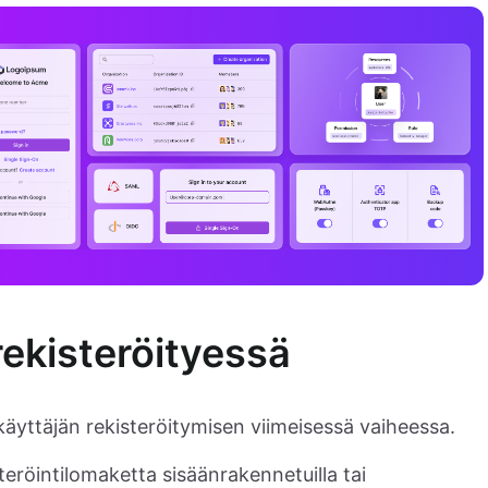
 rekisteröityessä
pukäyttäjän rekisteröitymisen viimeisessä vaiheessa.
teröintilomaketta sisäänrakennetuilla tai