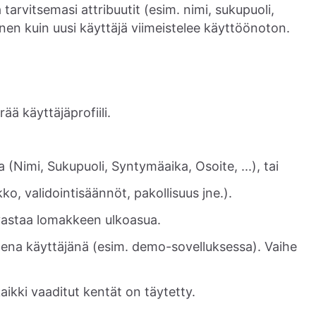
a tarvitsemasi attribuutit (esim. nimi, sukupuoli,
en kuin uusi käyttäjä viimeistelee käyttöönoton.
ää käyttäjäprofiili.
 (Nimi, Sukupuoli, Syntymäaika, Osoite, ...), tai
kko, validointisäännöt, pakollisuus jne.).
s vastaa lomakkeen ulkoasua.
uutena käyttäjänä (esim. demo-sovelluksessa). Vaihe
aikki vaaditut kentät on täytetty.