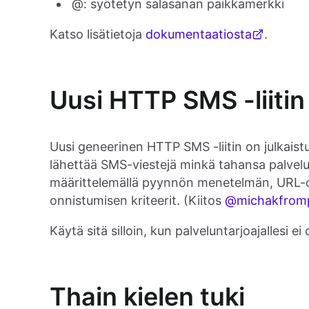
@: syötetyn salasanan paikkamerkki
Katso lisätietoja
dokumentaatiosta
.
Uusi HTTP SMS -liitin
Uusi geneerinen HTTP SMS -liitin on julkaistu
lähettää SMS-viestejä minkä tahansa palvelu
määrittelemällä pyynnön menetelmän, URL-o
onnistumisen kriteerit. (Kiitos
@michakfromp
Käytä sitä silloin, kun palveluntarjoajallesi e
Thain kielen tuki