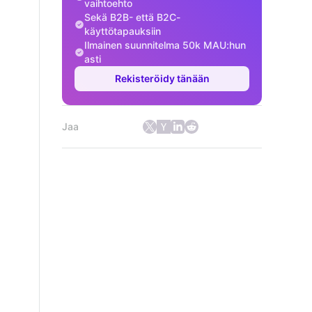
vaihtoehto
Sekä B2B- että B2C-
käyttötapauksiin
Ilmainen suunnitelma 50k MAU:hun
asti
Rekisteröidy tänään
Jaa