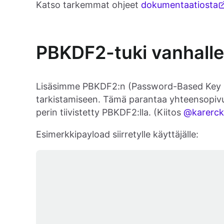
Katso tarkemmat ohjeet
dokumentaatiosta
PBKDF2-tuki vanhalle
Lisäsimme PBKDF2:n (Password-Based Key De
tarkistamiseen. Tämä parantaa yhteensopivuut
perin tiivistetty PBKDF2:lla. (Kiitos
@karerck
Esimerkkipayload siirretylle käyttäjälle: