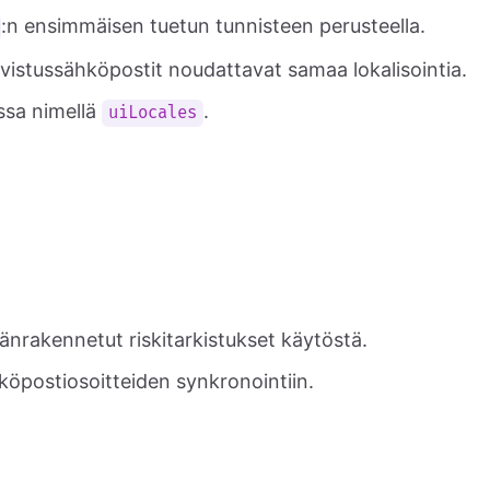
:n ensimmäisen tuetun tunnisteen perusteella.
vistussähköpostit noudattavat samaa lokalisointia.
ssa nimellä
.
uiLocales
äänrakennetut riskitarkistukset käytöstä.
öpostiosoitteiden synkronointiin.