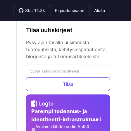
Star 14.3k
Kirjaudu sisään
Aloita
Tilaa uutiskirjeet
Pysy ajan tasalla uusimmista
tuoteuutisista, kehitysinspiraatioista,
blogeista ja tutkimusartikkeleista.
Tilaa
Parempi todennus- ja
identiteetti-infrastruktuuri
Avoimen lähdekoodin Auth0-