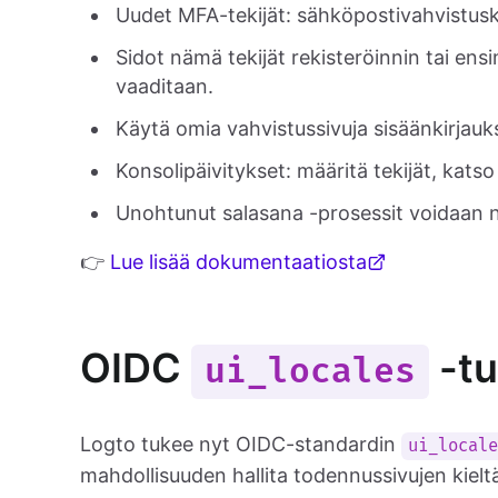
Uudet MFA-tekijät: sähköpostivahvistus
Sidot nämä tekijät rekisteröinnin tai en
vaaditaan.
Käytä omia vahvistussivuja sisäänkirjauk
Konsolipäivitykset: määritä tekijät, katso o
Unohtunut salasana -prosessit voidaan n
👉
Lue lisää dokumentaatiosta
OIDC
-tu
ui_locales
Logto tukee nyt OIDC-standardin
ui_local
mahdollisuuden hallita todennussivujen kieltä