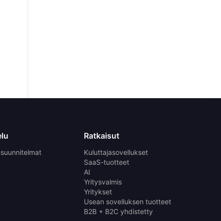
elu
Ratkaisut
usuunnitelmat
Kuluttajasovellukset
SaaS-tuotteet
AI
Yritysvalmis
Yritykset
Usean sovelluksen tuotteet
B2B + B2C yhdistetty