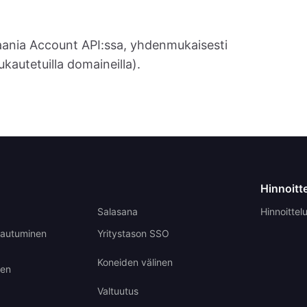
nia Account API:ssa, yhdenmukaisesti
autetuilla domaineilla).
Hinnoitt
Salasana
Hinnoittel
rjautuminen
Yritystason SSO
Koneiden välinen
nen
Valtuutus