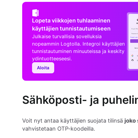
Lopeta viikkojen tuhlaaminen
käyttäjien tunnistautumiseen
Julkaise turvallisia sovelluksia
nopeammin Logtolla. Integroi käyttäjien
tunnistautuminen minuuteissa ja keskity
ydintuotteeseesi.
Aloita
Sähköposti- ja puhel
Voit nyt antaa käyttäjien suojata tilinsä
joko 
vahvistetaan OTP-koodeilla.