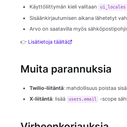
Käyttöliittymän kieli valitaan
ui_locales
Sisäänkirjautumisen aikana lähetetyt vah
Arvo on saatavilla myös sähköpostipohji
👉
Lisätietoja täältä
Muita parannuksia
Twilio-liitäntä
: mahdollisuus poistaa sis
X-liitäntä
: lisää
-scope sähk
users.email
Virheenkorjauksia