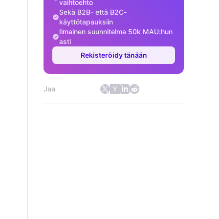
vaihtoehto
Sekä B2B- että B2C-
käyttötapauksiin
Ilmainen suunnitelma 50k MAU:hun
asti
Rekisteröidy tänään
Jaa