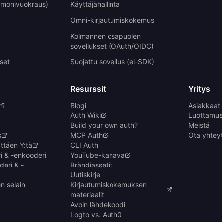
 (monivuokraus)
Käyttäjähallinta
Omni-kirjautumiskokemus
Kolmannen osapuolen
sovellukset (OAuth/OIDC)
set
Suojattu sovellus (ei-SDK)
Resurssit
Yritys
Blogi
Asiakkaat
Auth Wiki
Luottamus 
Build your own auth?
Meistä
s
MCP Auth
Ota yhtey
ttäen Y:tä
CLI Auth
 & -enkooderi
YouTube-kanava
eri & -
Brändiassetit
Uutiskirje
n selain
Kirjautumiskokemuksen
materiaalit
Avoin lähdekoodi
Logto vs. Auth0