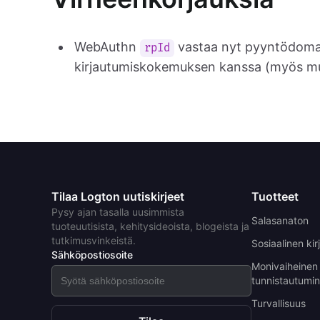
WebAuthn
vastaa nyt pyyntödomaa
rpId
kirjautumiskokemuksen kanssa (myös muk
Tilaa Logton uutiskirjeet
Tuotteet
Pysy ajan tasalla uusimmista
Salasanaton
tuoteuutisista, kehitysideoista, blogeista ja
tutkimusvinkeistä.
Sosiaalinen ki
Sähköpostiosoite
Monivaiheinen
tunnistautumi
Turvallisuus