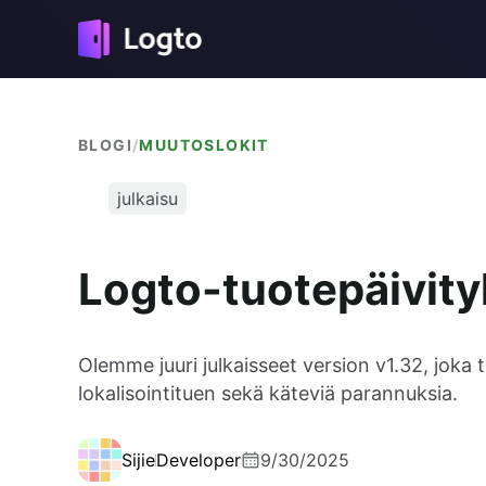
BLOGI
/
MUUTOSLOKIT
julkaisu
Logto-tuotepäivity
Olemme juuri julkaisseet version v1.32, jo
lokalisointituen sekä käteviä parannuksia.
Sijie
Developer
9/30/2025