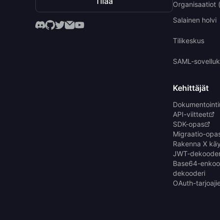
Tilaa
Organisaatiot
Salainen holvi
Tilikeskus
SAML-sovelluk
Kehittäjät
Dokumentointi
API-viitteet
SDK-opas
Migraatio-opa
Rakenna X käy
JWT-dekooderi
Base64-enkood
dekooderi
OAuth-tarjoajie