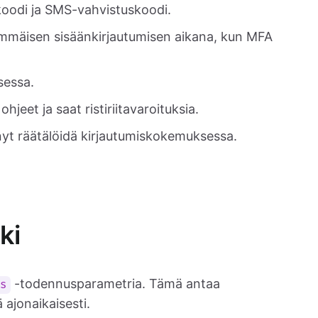
koodi ja SMS-vahvistuskoodi.
simmäisen sisäänkirjautumisen aikana, kun MFA
sessa.
hjeet ja saat ristiriitavaroituksia.
yt räätälöidä kirjautumiskokemuksessa.
ki
-todennusparametria. Tämä antaa
es
 ajonaikaisesti.