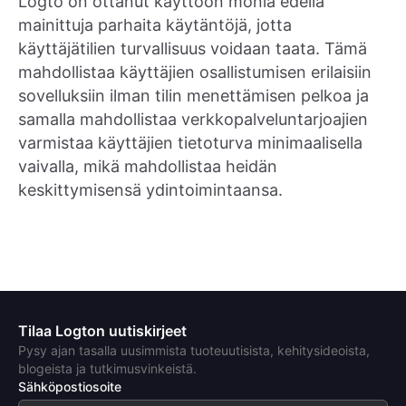
Logto on ottanut käyttöön monia edellä
mainittuja parhaita käytäntöjä, jotta
käyttäjätilien turvallisuus voidaan taata. Tämä
mahdollistaa käyttäjien osallistumisen erilaisiin
sovelluksiin ilman tilin menettämisen pelkoa ja
samalla mahdollistaa verkkopalveluntarjoajien
varmistaa käyttäjien tietoturva minimaalisella
vaivalla, mikä mahdollistaa heidän
keskittymisensä ydintoimintaansa.
Tilaa Logton uutiskirjeet
Pysy ajan tasalla uusimmista tuoteuutisista, kehitysideoista,
blogeista ja tutkimusvinkeistä.
Sähköpostiosoite