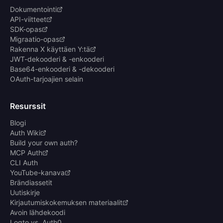
Dokumentointi
API-viitteet
SDK-opas
Migraatio-opas
Rakenna X käyttäen Y:tä
JWT-dekooderi & -enkooderi
Base64-enkooderi & -dekooderi
OAuth-tarjoajien selain
Resurssit
Blogi
Auth Wiki
Build your own auth?
MCP Auth
CLI Auth
YouTube-kanava
Brändiassetit
Uutiskirje
Kirjautumiskokemuksen materiaalit
Avoin lähdekoodi
Logto vs. Auth0