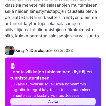
klassisia menetelmiä salasanojen murtamiseen,
sekä näiden lähestymistapojen taustalla olevia
periaatteita. Näihin käsitteisiin liittyen olemme
antaneet käytäntöjä sekä salasanojen
säilyttäjien että tilinomistajien näkökulmasta
siitä, kuinka parantaa salasanojen turvallisuutta.
Darcy Ye
Developer
8/25/2023
Lopeta viikkojen tuhlaaminen käyttäjien
tunnistautumiseen
Julkaise turvallisia sovelluksia nopeammin
Logtolla. Integroi käyttäjien tunnistautuminen
minuuteissa ja keskity ydintuotteeseesi.
Aloita