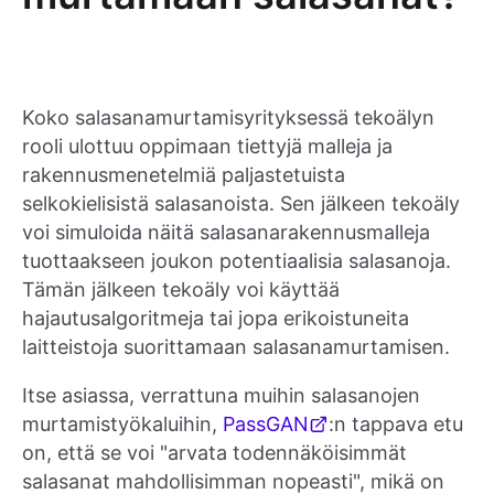
Koko salasanamurtamisyrityksessä tekoälyn
rooli ulottuu oppimaan tiettyjä malleja ja
rakennusmenetelmiä paljastetuista
selkokielisistä salasanoista. Sen jälkeen tekoäly
voi simuloida näitä salasanarakennusmalleja
tuottaakseen joukon potentiaalisia salasanoja.
Tämän jälkeen tekoäly voi käyttää
hajautusalgoritmeja tai jopa erikoistuneita
laitteistoja suorittamaan salasanamurtamisen.
Itse asiassa, verrattuna muihin salasanojen
murtamistyökaluihin,
PassGAN
:n tappava etu
on, että se voi "arvata todennäköisimmät
salasanat mahdollisimman nopeasti", mikä on