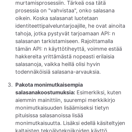
murtamisprosessiin. Tärkeä osa tätä
prosessia on "vahvistaa", onko salasana
oikein. Koska salasanat luotetaan
identiteettipalveluntarjoajille, he ovat ainoita
tahoja, jotka pystyvät tarjoamaan API: n
salasanan tarkistamiseen. Rajoittamalla
tämän API: n käyttötiheyttä, voimme estää
hakkereita yrittämästä nopeasti erilaisia
salasanoja, vaikka heillä olisi hyvin
todennäköisiä salasana-arvauksia.
Pakota monimutkaisempia
salasanakoostumuksia:
Esimerkiksi, kuten
aiemmin mainittiin, suurempi merkkikirjo
monimutkaisuuden lisäämiseksi tietyn
pituisissa salasanoissa lisää
monimutkaisuutta. Lisäksi edellä käsiteltyjen
kaltaisten tekoälytekniikoiden käyttö