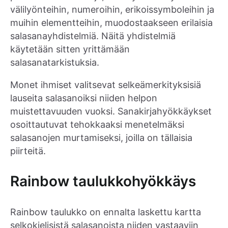
välilyönteihin, numeroihin, erikoissymboleihin ja
muihin elementteihin, muodostaakseen erilaisia
salasanayhdistelmiä. Näitä yhdistelmiä
käytetään sitten yrittämään
salasanatarkistuksia.
Monet ihmiset valitsevat selkeämerkityksisiä
lauseita salasanoiksi niiden helpon
muistettavuuden vuoksi. Sanakirjahyökkäykset
osoittautuvat tehokkaaksi menetelmäksi
salasanojen murtamiseksi, joilla on tällaisia
piirteitä.
Rainbow taulukkohyökkäys
Rainbow taulukko on ennalta laskettu kartta
selkokielisistä salasanoista niiden vastaaviin