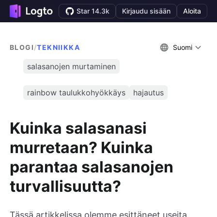
Star 14.3k
Kirjaudu sisään
Aloita
BLOGI
/
TEKNIIKKA
Suomi
salasanojen murtaminen
rainbow taulukkohyökkäys
hajautus
Kuinka salasanasi
murretaan? Kuinka
parantaa salasanojen
turvallisuutta?
Tässä artikkelissa olemme esittäneet useita