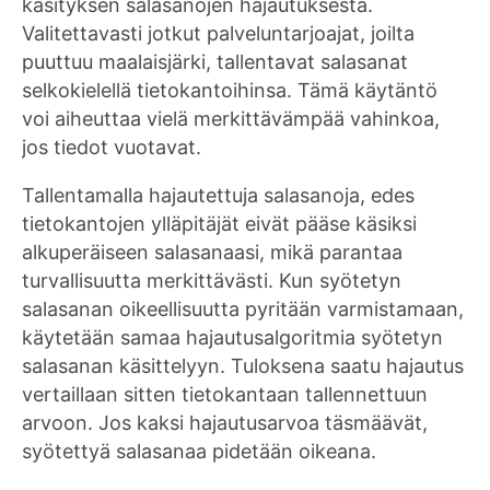
käsityksen salasanojen hajautuksesta.
Valitettavasti jotkut palveluntarjoajat, joilta
puuttuu maalaisjärki, tallentavat salasanat
selkokielellä tietokantoihinsa. Tämä käytäntö
voi aiheuttaa vielä merkittävämpää vahinkoa,
jos tiedot vuotavat.
Tallentamalla hajautettuja salasanoja, edes
tietokantojen ylläpitäjät eivät pääse käsiksi
alkuperäiseen salasanaasi, mikä parantaa
turvallisuutta merkittävästi. Kun syötetyn
salasanan oikeellisuutta pyritään varmistamaan,
käytetään samaa hajautusalgoritmia syötetyn
salasanan käsittelyyn. Tuloksena saatu hajautus
vertaillaan sitten tietokantaan tallennettuun
arvoon. Jos kaksi hajautusarvoa täsmäävät,
syötettyä salasanaa pidetään oikeana.