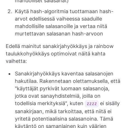
mahdolliset salasanat)
Käytä hash-algoritmia tuottamaan hash-
arvot edellisessä vaiheessa saaduille
mahdollisille salasanoille ja vertaa niitä
murtettavan salasanan hash-arvoon
Edellä mainitut sanakirjahyökkäys ja rainbow
taulukkohyökkäys optimoivat näitä kahta
vaihetta:
Sanakirjahyökkäys kaventaa salasanojen
hakutilaa. Rakennetaan olettamuksella, että
"käyttäjät pyrkivät luomaan salasanoja,
jotka ovat sanayhdistelmiä, joilla on
todellisia merkityksiä", kuten
ei sisälly
zzzz
sanakirjaan, mikä tarkoittaa, että niitä ei
yritetä potentiaalisina salasanoina. Tämä
käytäntö on samanlainen kuin väärien