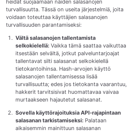
heidät suojaamaan näiden salasanojen
turvallisuutta. Tässä on useita järjestelmiä, joita
voidaan toteuttaa käyttäjien salasanojen
turvallisuuden parantamiseksi:
Vältä salasanojen tallentamista
selkokielellä:
Vaikka tämä saattaa vaikuttaa
itsestään selvältä, jotkut palveluntarjoajat
tallentavat silti salasanat selkokielellä
tietokantoihinsa. Hash-arvojen käyttö
salasanojen tallentamisessa lisää
turvallisuutta; edes jos tietokanta vaarantuu,
hakkerit tarvitsisivat huomattavaa vaivaa
murtaakseen hajautetut salasanat.
Sovella käyttörajoituksia API-rajapintaan
salasanan tarkistamiseksi:
Palataan
aikaisemmin mainittuun salasanan