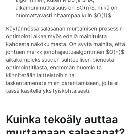
aikamonimutkaisuus on $O(n)$, mikä on
huomattavasti hitaampaa kuin $O(1)$.
Käytännössä salasanan murtamisen prosessin
optimointi alkaa myös edellä mainituista
kahdesta näkökulmasta. On syytä mainita, että
johtuen merkkijonohajautusalgoritmien $O(n)$
aikakompleksisuuden suhteellisen pienestä
optimointitilasta, enemmän huomioita
kiinnitetään laitteistoihin tai
laskentamenetelmien parantamiseen, joita ei
tässä käsitellä yksityiskohtaisesti.
Kuinka tekoäly auttaa
murtamaan salasanat?