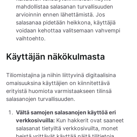
mahdollistaa salasanan turvallisuuden
arvioinnin ennen lähettämistä. Jos
salasanaa pidetään heikkona, käyttäjiä
voidaan kehottaa valitsemaan vahvempi
vaihtoehto.
Käyttäjän näkökulmasta
Tiliomistajina ja niihin liittyvinä digitaalisina
omaisuuksina käyttäjien on kiinnitettävä
erityistä huomiota varmistaakseen tilinsä
salasanojen turvallisuuden.
Vältä samojen salasanojen käyttöä eri
verkkosivuilla:
Kun hakkerit ovat saaneet
salasanat tietyiltä verkkosivuilta, monet
heistä yrittävät käyttää näitä tilitietoja