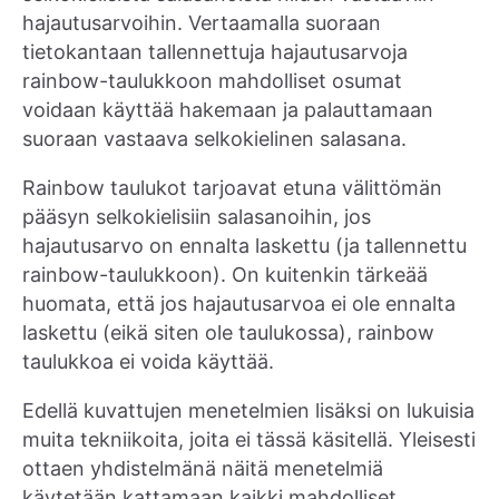
hajautusarvoihin. Vertaamalla suoraan
tietokantaan tallennettuja hajautusarvoja
rainbow-taulukkoon mahdolliset osumat
voidaan käyttää hakemaan ja palauttamaan
suoraan vastaava selkokielinen salasana.
Rainbow taulukot tarjoavat etuna välittömän
pääsyn selkokielisiin salasanoihin, jos
hajautusarvo on ennalta laskettu (ja tallennettu
rainbow-taulukkoon). On kuitenkin tärkeää
huomata, että jos hajautusarvoa ei ole ennalta
laskettu (eikä siten ole taulukossa), rainbow
taulukkoa ei voida käyttää.
Edellä kuvattujen menetelmien lisäksi on lukuisia
muita tekniikoita, joita ei tässä käsitellä. Yleisesti
ottaen yhdistelmänä näitä menetelmiä
käytetään kattamaan kaikki mahdolliset