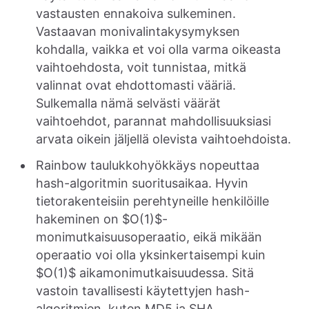
vastausten ennakoiva sulkeminen.
Vastaavan monivalintakysymyksen
kohdalla, vaikka et voi olla varma oikeasta
vaihtoehdosta, voit tunnistaa, mitkä
valinnat ovat ehdottomasti vääriä.
Sulkemalla nämä selvästi väärät
vaihtoehdot, parannat mahdollisuuksiasi
arvata oikein jäljellä olevista vaihtoehdoista.
Rainbow taulukkohyökkäys nopeuttaa
hash-algoritmin suoritusaikaa. Hyvin
tietorakenteisiin perehtyneille henkilöille
hakeminen on $O(1)$-
monimutkaisuusoperaatio, eikä mikään
operaatio voi olla yksinkertaisempi kuin
$O(1)$ aikamonimutkaisuudessa. Sitä
vastoin tavallisesti käytettyjen hash-
algoritmien, kuten MD5 ja SHA,