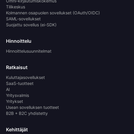
Omni-kirjautumiskokemus
Tilikeskus
Kolmannen osapuolen sovellukset (OAuth/OIDC)
SAML-sovellukset
Suojattu sovellus (ei-SDK)
Hinnoittelu
Hinnoittelusuunnitelmat
Ratkaisut
Kuluttajasovellukset
SaaS-tuotteet
AI
Yritysvalmis
Yritykset
Usean sovelluksen tuotteet
B2B + B2C yhdistetty
Kehittäjät