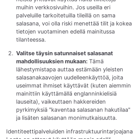
muihin verkkosivuihin. Jos useilla eri
palveluille tarkoitetuilla tileillä on sama
salasana, voi olla riski menettää tilit ja kokea
tietojen vuotaminen edellä mainitussa
tilanteessa.
Valitse täysin satunnaiset salasanat
mahdollisuuksien mukaan:
Tämä
lähestymistapa auttaa estämään yleisten
salasanakaavojen uudelleenkäyttöä, joita
useimmat ihmiset käyttävät (kuten aiemmin
mainittiin käyttämällä englanninkielisiä
lauseita), vaikeuttaen hakkereiden
pyrkimyksiä "kaventaa salasanan hakutilaa"
ja lisäten salasanan monimutkaisuutta.
Identiteettipalveluiden infrastruktuurintarjoajana