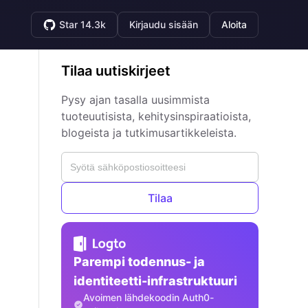
Star 14.3k
Kirjaudu sisään
Aloita
Tilaa uutiskirjeet
Pysy ajan tasalla uusimmista
tuoteuutisista, kehitysinspiraatioista,
blogeista ja tutkimusartikkeleista.
Tilaa
Parempi todennus- ja
identiteetti-infrastruktuuri
Avoimen lähdekoodin Auth0-