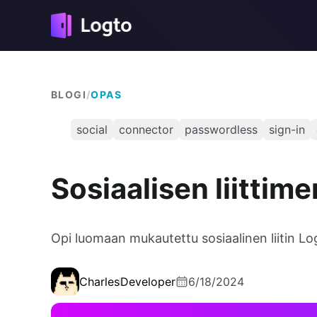
BLOGI
/
OPAS
social
connector
passwordless
sign-in
Sosiaalisen liittim
Opi luomaan mukautettu sosiaalinen liitin Lo
Charles
Developer
6/18/2024