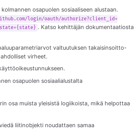
I kolmannen osapuolen sosiaaliseen alustaan.
ithub.com/login/oauth/authorize?client_id=
. Katso kehittäjän dokumentaatiosta
state={state}
paluuparametriarvot valtuutuksen takaisinsoitto-
ahdolliset virheet.
 käyttöoikeustunnukseen.
nnen osapuolen sosiaalialustalta
in osa muista yleisistä logiikoista, mikä helpottaa
viedä liitinobjekti noudattaen samaa