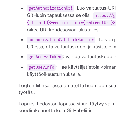
: Luo valtuutus-UR
getAuthorizationUri
GitHubin tapauksessa se olisi:
https://g
{clientId}&redirect_uri={redirectUri}&
oikea URI kohdesosiaalialustallesi.
: Turvaa 
authorizationCallbackHandler
URI:ssa, ota valtuutuskoodi ja käsittele m
: Vaihda valtuutuskoodi
getAccessToken
: Hae käyttäjätietoja kolma
getUserInfo
käyttöoikeustunnuksella.
Logton liitinsarjassa on otettu huomioon suur
työtäsi.
Lopuksi tiedoston lopussa sinun täytyy vain 
koodirakennetta kuin GitHub-liitin.