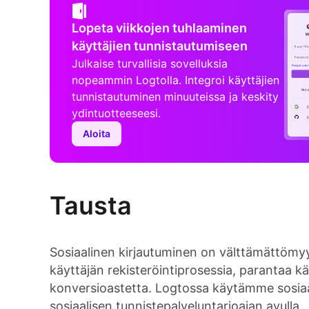
Lopeta viikkojen tuhlaaminen
käyttäjien tunnistautumiseen
Julkaise turvallisia sovelluksia
nopeammin Logtolla. Integroi käyttäjien
tunnistautuminen minuuteissa ja keskity
ydintuotteeseesi.
Aloita
Tausta
Sosiaalinen kirjautuminen on välttämättömyys 
käyttäjän rekisteröintiprosessia, parantaa k
konversioastetta. Logtossa käytämme sosiaal
sosiaalisen tunnistepalveluntarjoajan avulla.