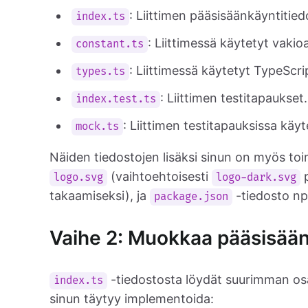
: Liittimen pääsisäänkäyntitied
index.ts
: Liittimessä käytetyt vakio
constant.ts
: Liittimessä käytetyt TypeScri
types.ts
: Liittimen testitapaukset.
index.test.ts
: Liittimen testitapauksissa käyt
mock.ts
Näiden tiedostojen lisäksi sinun on myös to
(vaihtoehtoisesti
p
logo.svg
logo-dark.svg
takaamiseksi), ja
-tiedosto np
package.json
Vaihe 2: Muokkaa pääsisään
-tiedostosta löydät suurimman osan
index.ts
sinun täytyy implementoida: