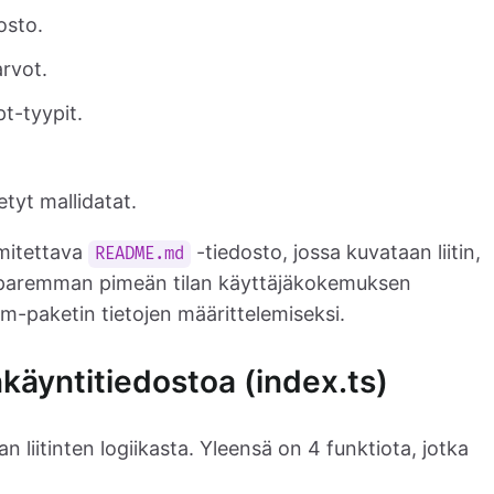
osto.
arvot.
pt-tyypit.
etyt mallidatat.
imitettava
-tiedosto, jossa kuvataan liitin,
README.md
aremman pimeän tilan käyttäjäkokemuksen
m-paketin tietojen määrittelemiseksi.
käyntitiedostoa (index.ts)
 liitinten logiikasta. Yleensä on 4 funktiota, jotka