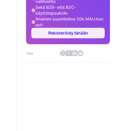
vaihtoehto
Sekä B2B- että B2C-
käyttötapauksiin
Ilmainen suunnitelma 50k MAU:hun
asti
Rekisteröidy tänään
Jaa