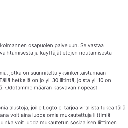
on kolmannen osapuolen palveluun. Se vastaa
 vaihtamisesta ja käyttäjätietojen noutamisesta
ttimiä, jotka on suunniteltu yksinkertaistamaan
 Tällä hetkellä on jo yli 30 liitintä, joista yli 10 on
iä. Odotamme määrän kasvavan nopeasti
lustoja, joille Logto ei tarjoa virallista tukea tällä
na voit aina luoda omia mukautettuja liittimiä
uinka voit luoda mukautetun sosiaalisen liittimen