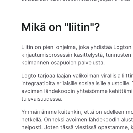
Mikä on "liitin"?
Liitin on pieni ohjelma, joka yhdistää Logt
kirjautumisprosessin käsittelystä, tunnusten
kolmannen osapuolen palvelusta.
Logto tarjoaa laajan valikoiman virallisia lii
integraatioita erilaisille sosiaalisille alustoille.
avoimen lähdekoodin yhteisömme kehittäm
tulevaisuudessa.
Ymmärrämme kuitenkin, että on edelleen monia a
hetkellä. Onneksi avoimen lähdekoodin alusta
helposti. Joten tässä viestissä opastamme, k