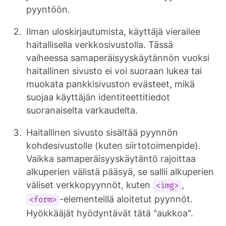
pyyntöön.
Ilman uloskirjautumista, käyttäjä vierailee
haitallisella verkkosivustolla. Tässä
vaiheessa samaperäisyyskäytännön vuoksi
haitallinen sivusto ei voi suoraan lukea tai
muokata pankkisivuston evästeet, mikä
suojaa käyttäjän identiteettitiedot
suoranaiselta varkaudelta.
Haitallinen sivusto sisältää pyynnön
kohdesivustolle (kuten siirtotoimenpide).
Vaikka samaperäisyyskäytäntö rajoittaa
alkuperien välistä pääsyä, se sallii alkuperien
väliset verkkopyynnöt, kuten
,
<img>
-elementeillä aloitetut pyynnöt.
<form>
Hyökkääjät hyödyntävät tätä "aukkoa".