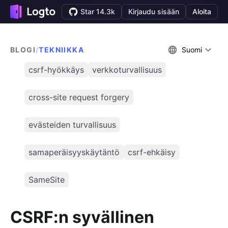
Star 14.3k
Kirjaudu sisään
Aloita
BLOGI
/
TEKNIIKKA
Suomi
csrf-hyökkäys
verkkoturvallisuus
cross-site request forgery
evästeiden turvallisuus
samaperäisyyskäytäntö
csrf-ehkäisy
SameSite
CSRF:n syvällinen