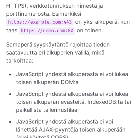
HTTPS), verkkotunnuksen nimestä ja
porttinumerosta. Esimerkiksi
on yksi alkuperä, kun
https://example.com:443
taas
on toinen.
https://demo.com:80
Samaperäisyyskäytäntö rajoittaa tiedon
saatavuutta eri alkuperien välillä, mikä
tarkoittaa:
JavaScript yhdestä alkuperästä ei voi lukea
toisen alkuperän DOM:a
JavaScript yhdestä alkuperästä ei voi lukea
toisen alkuperän evästeitä, IndexedDB:tä tai
paikallista tallennustilaa
JavaScript yhdestä alkuperästä ei voi
lähettää AJAX-pyyntöjä toisen alkuperään
(ellei käytetä CORS)