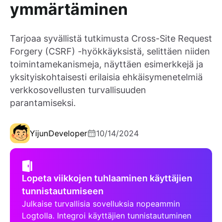
ymmärtäminen
Tarjoaa syvällistä tutkimusta Cross-Site Request
Forgery (CSRF) -hyökkäyksistä, selittäen niiden
toimintamekanismeja, näyttäen esimerkkejä ja
yksityiskohtaisesti erilaisia ehkäisymenetelmiä
verkkosovellusten turvallisuuden
parantamiseksi.
Yijun
Developer
10/14/2024
Lopeta viikkojen tuhlaaminen käyttäjien
tunnistautumiseen
Julkaise turvallisia sovelluksia nopeammin
Logtolla. Integroi käyttäjien tunnistautuminen