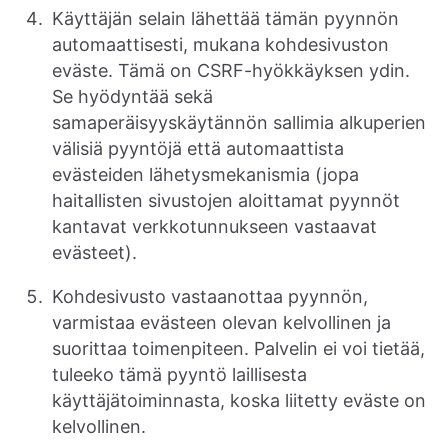
Käyttäjän selain lähettää tämän pyynnön
automaattisesti, mukana kohdesivuston
eväste. Tämä on CSRF-hyökkäyksen ydin.
Se hyödyntää sekä
samaperäisyyskäytännön sallimia alkuperien
välisiä pyyntöjä että automaattista
evästeiden lähetysmekanismia (jopa
haitallisten sivustojen aloittamat pyynnöt
kantavat verkkotunnukseen vastaavat
evästeet).
Kohdesivusto vastaanottaa pyynnön,
varmistaa evästeen olevan kelvollinen ja
suorittaa toimenpiteen. Palvelin ei voi tietää,
tuleeko tämä pyyntö laillisesta
käyttäjätoiminnasta, koska liitetty eväste on
kelvollinen.