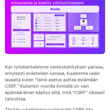
minuuteissa ja keskity ydintuotteeseesi.
Aloita
Kun työskentelemme verkkokehityksen parissa,
erityisesti evästeiden kanssa, kuulemme usein
lauseita kuten "tämä asetus auttaa estämään
CSRF." Kuitenkin monilla ihmisillä on vain
epämääräinen käsitys siitä, mitä "CSRF" oikeasti
tarkoittaa.
Tänään sukellamme syvemmälle CSRF:ään