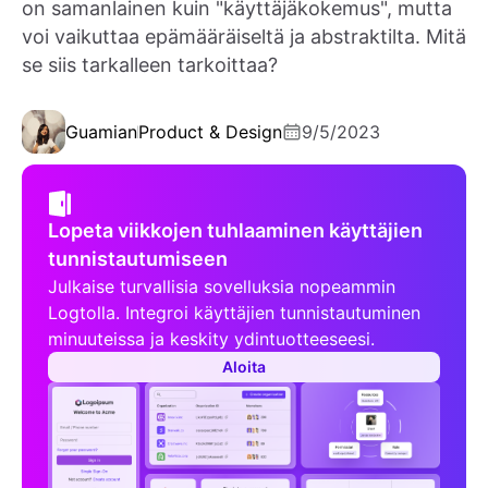
on samanlainen kuin "käyttäjäkokemus", mutta
voi vaikuttaa epämääräiseltä ja abstraktilta. Mitä
se siis tarkalleen tarkoittaa?
Guamian
Product & Design
9/5/2023
Lopeta viikkojen tuhlaaminen käyttäjien
tunnistautumiseen
Julkaise turvallisia sovelluksia nopeammin
Logtolla. Integroi käyttäjien tunnistautuminen
minuuteissa ja keskity ydintuotteeseesi.
Aloita