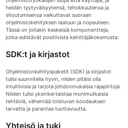
ohjelmistotyökalujen luojia että käyttäjiä, ja
heidän tyytyväisyytensä, tehokkuutensa ja
sitoutumisensa vaikuttavat suoraan
ohjelmistokehityksen laatuun ja nopeuteen.
Tässä on joitakin keskeisiä komponentteja,
jotka edistävät positiivista kehittäjäkokemusta:
SDK:t ja kirjastot
Ohjelmistonkehityspaketit (SDK) ja kirjastot
tulisi suunnitella hyvin, niiden pitäisi olla
intuitiivisia ja tarjota johdonmukaisia rajapintoja.
Niiden tulisi yksinkertaistaa monimutkaisia
tehtäviä, vähentää toistuvan koodauksen
tarvetta ja parantaa tuottavuutta.
Yhteisö ja tuki