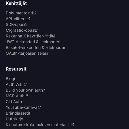
Kehittäjät
Dokumentointi
API-viitteet
SDK-opas
Migraatio-opas
Rakenna X käyttäen Y:tä
JWT-dekooderi & -enkooderi
Base64-enkooderi & -dekooderi
OAuth-tarjoajien selain
Resurssit
Blogi
Auth Wiki
Build your own auth?
MCP Auth
CLI Auth
YouTube-kanava
Brändiassetit
Uutiskirje
Kirjautumiskokemuksen materiaalit