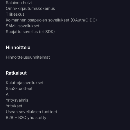
Salainen holvi
Omni-kirjautumiskokemus
Tilikeskus
Kolmannen osapuolen sovellukset (OAuth/OIDC)
SAML-sovellukset
Suojattu sovellus (ei-SDK)
Hinnoittelu
Hinnoittelusuunnitelmat
Ratkaisut
Kuluttajasovellukset
SaaS-tuotteet
AI
Yritysvalmis
Yritykset
Usean sovelluksen tuotteet
B2B + B2C yhdistetty