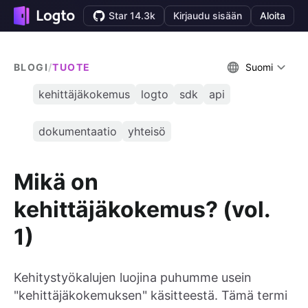
Star 14.3k
Kirjaudu sisään
Aloita
BLOGI
/
TUOTE
Suomi
kehittäjäkokemus
logto
sdk
api
dokumentaatio
yhteisö
Mikä on
kehittäjäkokemus? (vol.
1)
Kehitystyökalujen luojina puhumme usein
"kehittäjäkokemuksen" käsitteestä. Tämä termi