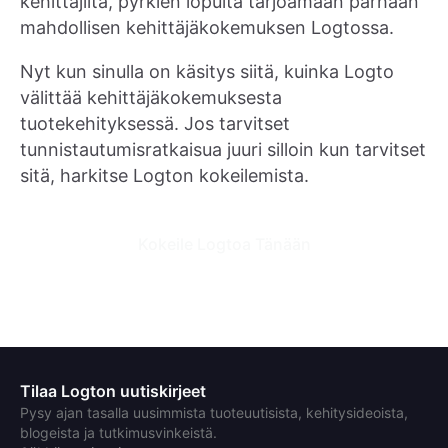
kehittäjiltä, pyrkien lopulta tarjoamaan parhaan
mahdollisen kehittäjäkokemuksen Logtossa.
Nyt kun sinulla on käsitys siitä, kuinka Logto
välittää kehittäjäkokemuksesta
tuotekehityksessä. Jos tarvitset
tunnistautumisratkaisua juuri silloin kun tarvitset
sitä, harkitse Logton kokeilemista.
Kokeile Logtoa Tänään
Tilaa Logton uutiskirjeet
Pysy ajan tasalla uusimmista tuoteuutisista, kehitysideoista,
blogeista ja tutkimusvinkeistä.