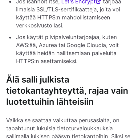
Jos isännöit itse,
Let's Encrypt
tarjoaa
ilmaisia SSL/TLS-sertifikaatteja, joita voi
käyttää HTTPS:n mahdollistamiseen
verkkosivustollasi.
Jos käytät pilvipalveluntarjoajaa, kuten
AWS:ää, Azurea tai Google Cloudia, voit
käyttää heidän hallitsemiaan palveluita
HTTPS:n asettamiseksi.
Älä salli julkista
tietokantayhteyttä, rajaa vain
luotettuihin lähteisiin
Vaikka se saattaa vaikuttaa perusasialta, on
tapahtunut lukuisia tietoturvaloukkauksia
sallimalla julkisen pääsyn tietokantoihin. Siksi se