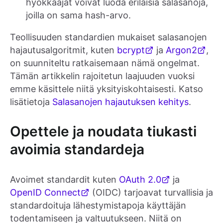
hyökkääjät voivat luoda erilaisia salasanoja,
joilla on sama hash-arvo.
Teollisuuden standardien mukaiset salasanojen
hajautusalgoritmit, kuten
bcrypt
ja
Argon2
,
on suunniteltu ratkaisemaan nämä ongelmat.
Tämän artikkelin rajoitetun laajuuden vuoksi
emme käsittele niitä yksityiskohtaisesti. Katso
lisätietoja
Salasanojen hajautuksen kehitys
.
Opettele ja noudata tiukasti
avoimia standardeja
Avoimet standardit kuten
OAuth 2.0
ja
OpenID Connect
(OIDC) tarjoavat turvallisia ja
standardoituja lähestymistapoja käyttäjän
todentamiseen ja valtuutukseen. Niitä on