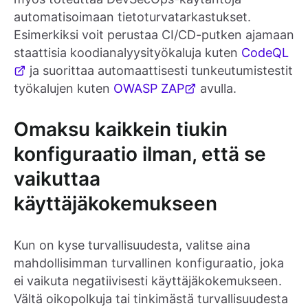
automatisoimaan tietoturvatarkastukset.
Esimerkiksi voit perustaa CI/CD-putken ajamaan
staattisia koodianalyysityökaluja kuten
CodeQL
ja suorittaa automaattisesti tunkeutumistestit
työkalujen kuten
OWASP ZAP
avulla.
Omaksu kaikkein tiukin
konfiguraatio ilman, että se
vaikuttaa
käyttäjäkokemukseen
Kun on kyse turvallisuudesta, valitse aina
mahdollisimman turvallinen konfiguraatio, joka
ei vaikuta negatiivisesti käyttäjäkokemukseen.
Vältä oikopolkuja tai tinkimästä turvallisuudesta