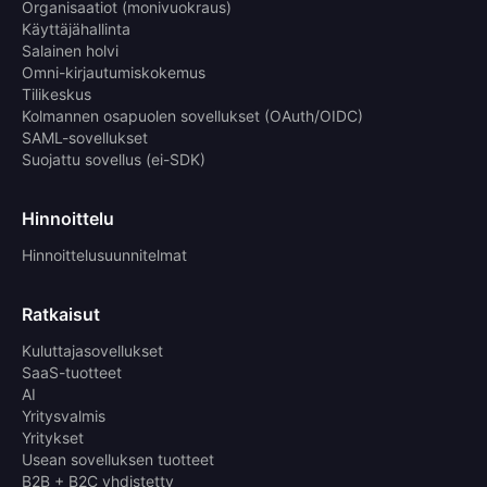
Organisaatiot (monivuokraus)
Käyttäjähallinta
Salainen holvi
Omni-kirjautumiskokemus
Tilikeskus
Kolmannen osapuolen sovellukset (OAuth/OIDC)
SAML-sovellukset
Suojattu sovellus (ei-SDK)
Hinnoittelu
Hinnoittelusuunnitelmat
Ratkaisut
Kuluttajasovellukset
SaaS-tuotteet
AI
Yritysvalmis
Yritykset
Usean sovelluksen tuotteet
B2B + B2C yhdistetty