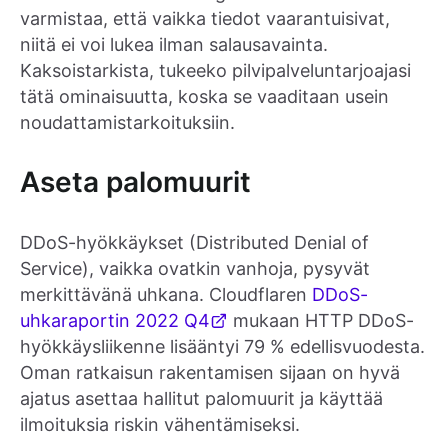
varmistaa, että vaikka tiedot vaarantuisivat,
niitä ei voi lukea ilman salausavainta.
Kaksoistarkista, tukeeko pilvipalveluntarjoajasi
tätä ominaisuutta, koska se vaaditaan usein
noudattamistarkoituksiin.
Aseta palomuurit
DDoS-hyökkäykset (Distributed Denial of
Service), vaikka ovatkin vanhoja, pysyvät
merkittävänä uhkana. Cloudflaren
DDoS-
uhkaraportin 2022 Q4
mukaan HTTP DDoS-
hyökkäysliikenne lisääntyi 79 % edellisvuodesta.
Oman ratkaisun rakentamisen sijaan on hyvä
ajatus asettaa hallitut palomuurit ja käyttää
ilmoituksia riskin vähentämiseksi.