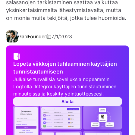
salasanojen tarkistaminen saattaa vaikuttaa
yksinkertaisimmalta lähestymistavalta, mutta
on monia muita tekijöitä, jotka tulee huomioida.
Gao
Founder
7/1/2023
Lopeta viikkojen tuhlaaminen käyttäjien
tunnistautumiseen
Julkaise turvallisia sovelluksia nopeammin
Logtolla. Integroi käyttäjien tunnistautuminen
minuuteissa ja keskity ydintuotteeseesi.
Aloita