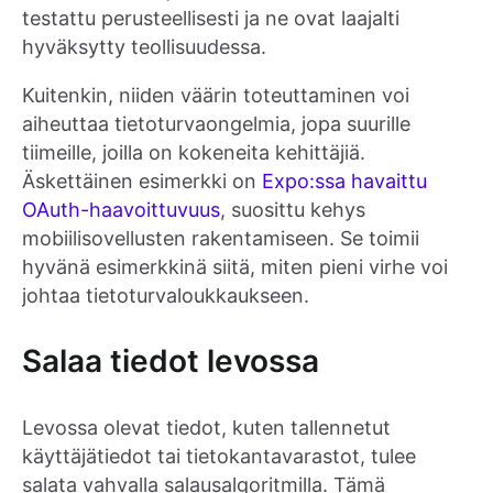
testattu perusteellisesti ja ne ovat laajalti
hyväksytty teollisuudessa.
Kuitenkin, niiden väärin toteuttaminen voi
aiheuttaa tietoturvaongelmia, jopa suurille
tiimeille, joilla on kokeneita kehittäjiä.
Äskettäinen esimerkki on
Expo:ssa havaittu
OAuth-haavoittuvuus
, suosittu kehys
mobiilisovellusten rakentamiseen. Se toimii
hyvänä esimerkkinä siitä, miten pieni virhe voi
johtaa tietoturvaloukkaukseen.
Salaa tiedot levossa
Levossa olevat tiedot, kuten tallennetut
käyttäjätiedot tai tietokantavarastot, tulee
salata vahvalla salausalgoritmilla. Tämä