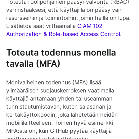
Toteuta roolipohjainen pääsynvalvonta (RBAC)
varmistaaksesi, että käyttäjillä on pääsy vain
resursseihin ja toimintoihin, joihin heillä on lupa.
Lisätietoa saat viittaamalla
CIAM 102:
Authorization & Role-based Access Control
.
Toteuta todennus monella
tavalla (MFA)
Monivaiheinen todennus (MFA) lisää
ylimääräisen suojauskerroksen vaatimalla
käyttäjiä antamaan yhden tai useamman
tunnistautumistavan, kuten salasanan ja
kertakäyttökoodin, joka lähetetään heidän
mobiililaitteelleen. Toinen hyvä esimerkki
MFA:sta on, kun GitHub pyytää käyttäjiä
syöttämään kertakäyttökoodin