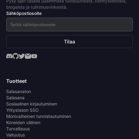
Pysy ajan tasalla uusimmista tuoteuutisista, kehitysideoista,
blogeista ja tutkimusvinkeistä.
Sähköpostiosoite
Tilaa
Tuotteet
Salasanaton
Salasana
Sosiaalinen kirjautuminen
Yritystason SSO
Monivaiheinen tunnistautuminen
Koneiden välinen
Turvallisuus
Valtuutus