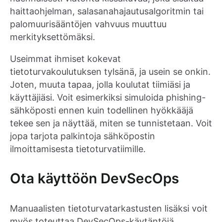
haittaohjelman, salasanahajautusalgoritmin tai
palomuurisääntöjen vahvuus muuttuu
merkityksettömäksi.
Useimmat ihmiset kokevat
tietoturvakoulutuksen tylsänä, ja usein se onkin.
Joten, muuta tapaa, jolla koulutat tiimiäsi ja
käyttäjiäsi. Voit esimerkiksi simuloida phishing-
sähköposti ennen kuin todellinen hyökkääjä
tekee sen ja näyttää, miten se tunnistetaan. Voit
jopa tarjota palkintoja sähköpostin
ilmoittamisesta tietoturvatiimille.
Ota käyttöön DevSecOps
Manuaalisten tietoturvatarkastusten lisäksi voit
myös toteuttaa DevSecOps-käytäntöjä