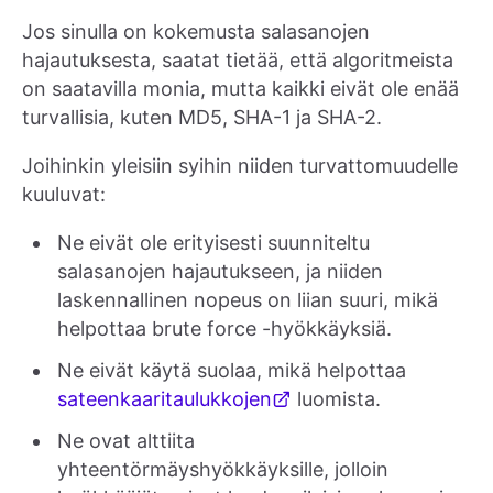
Jos sinulla on kokemusta salasanojen
hajautuksesta, saatat tietää, että algoritmeista
on saatavilla monia, mutta kaikki eivät ole enää
turvallisia, kuten MD5, SHA-1 ja SHA-2.
Joihinkin yleisiin syihin niiden turvattomuudelle
kuuluvat:
Ne eivät ole erityisesti suunniteltu
salasanojen hajautukseen, ja niiden
laskennallinen nopeus on liian suuri, mikä
helpottaa brute force -hyökkäyksiä.
Ne eivät käytä suolaa, mikä helpottaa
sateenkaaritaulukkojen
luomista.
Ne ovat alttiita
yhteentörmäyshyökkäyksille, jolloin