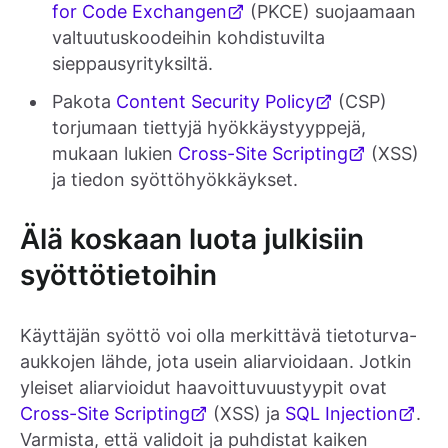
for Code Exchangen
(PKCE) suojaamaan
valtuutuskoodeihin kohdistuvilta
sieppausyrityksiltä.
Pakota
Content Security Policy
(CSP)
torjumaan tiettyjä hyökkäystyyppejä,
mukaan lukien
Cross-Site Scripting
(XSS)
ja tiedon syöttöhyökkäykset.
Älä koskaan luota julkisiin
syöttötietoihin
Käyttäjän syöttö voi olla merkittävä tietoturva-
aukkojen lähde, jota usein aliarvioidaan. Jotkin
yleiset aliarvioidut haavoittuvuustyypit ovat
Cross-Site Scripting
(XSS) ja
SQL Injection
.
Varmista, että validoit ja puhdistat kaiken