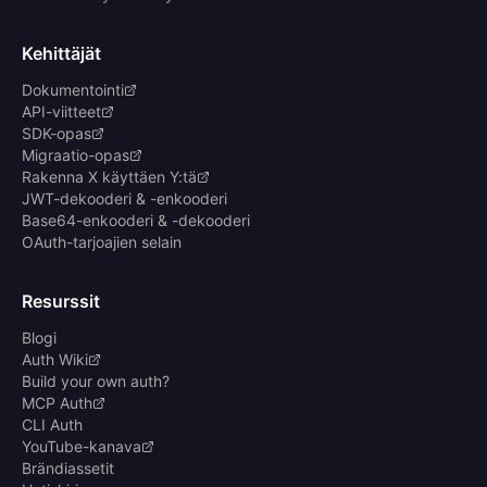
Kehittäjät
Dokumentointi
API-viitteet
SDK-opas
Migraatio-opas
Rakenna X käyttäen Y:tä
JWT-dekooderi & -enkooderi
Base64-enkooderi & -dekooderi
OAuth-tarjoajien selain
Resurssit
Blogi
Auth Wiki
Build your own auth?
MCP Auth
CLI Auth
YouTube-kanava
Brändiassetit