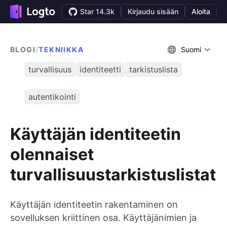
Star 14.3k
Kirjaudu sisään
Aloita
BLOGI
/
TEKNIIKKA
Suomi
turvallisuus
identiteetti
tarkistuslista
autentikointi
Käyttäjän identiteetin
olennaiset
turvallisuustarkistuslistat
Käyttäjän identiteetin rakentaminen on
sovelluksen kriittinen osa. Käyttäjänimien ja