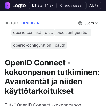
Star 14.3k
Kirjaudu sisään
Aloita
BLOGI
/
TEKNIIKKA
Suomi
openid connect
oidc
oidc configuration
openid-configuration
oauth
OpenID Connect -
kokoonpanon tutkiminen:
Avainkentät ja niiden
käyttötarkoitukset
Tutkii OpenID Connect -kokoonpanon