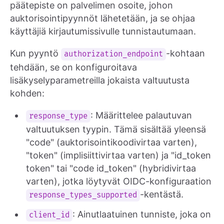
päätepiste on palvelimen osoite, johon
auktorisointipyynnöt lähetetään, ja se ohjaa
käyttäjiä kirjautumissivulle tunnistautumaan.
Kun pyyntö
-kohtaan
authorization_endpoint
tehdään, se on konfiguroitava
lisäkyselyparametreilla jokaista valtuutusta
kohden:
: Määrittelee palautuvan
response_type
valtuutuksen tyypin. Tämä sisältää yleensä
"code" (auktorisointikoodivirtaa varten),
"token" (implisiittivirtaa varten) ja "id_token
token" tai "code id_token" (hybridivirtaa
varten), jotka löytyvät OIDC-konfiguraation
-kentästä.
response_types_supported
: Ainutlaatuinen tunniste, joka on
client_id