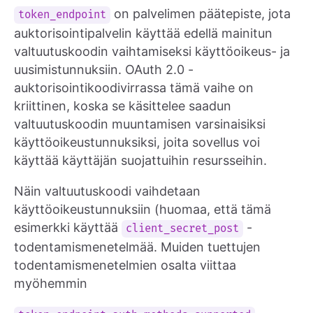
on palvelimen päätepiste, jota
token_endpoint
auktorisointipalvelin käyttää edellä mainitun
valtuutuskoodin vaihtamiseksi käyttöoikeus- ja
uusimistunnuksiin. OAuth 2.0 -
auktorisointikoodivirrassa tämä vaihe on
kriittinen, koska se käsittelee saadun
valtuutuskoodin muuntamisen varsinaisiksi
käyttöoikeustunnuksiksi, joita sovellus voi
käyttää käyttäjän suojattuihin resursseihin.
Näin valtuutuskoodi vaihdetaan
käyttöoikeustunnuksiin (huomaa, että tämä
esimerkki käyttää
-
client_secret_post
todentamismenetelmää. Muiden tuettujen
todentamismenetelmien osalta viittaa
myöhemmin