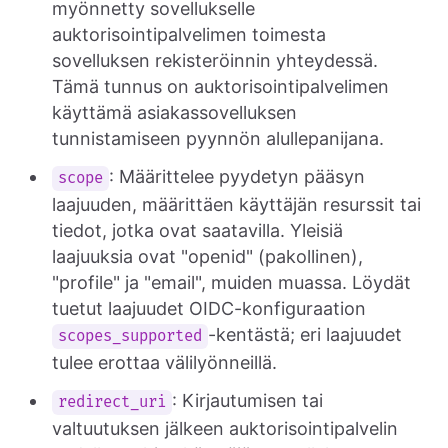
myönnetty sovellukselle
auktorisointipalvelimen toimesta
sovelluksen rekisteröinnin yhteydessä.
Tämä tunnus on auktorisointipalvelimen
käyttämä asiakassovelluksen
tunnistamiseen pyynnön alullepanijana.
: Määrittelee pyydetyn pääsyn
scope
laajuuden, määrittäen käyttäjän resurssit tai
tiedot, jotka ovat saatavilla. Yleisiä
laajuuksia ovat "openid" (pakollinen),
"profile" ja "email", muiden muassa. Löydät
tuetut laajuudet OIDC-konfiguraation
-kentästä; eri laajuudet
scopes_supported
tulee erottaa välilyönneillä.
: Kirjautumisen tai
redirect_uri
valtuutuksen jälkeen auktorisointipalvelin