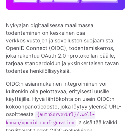
Nykyajan digitaalisessa maailmassa
todentaminen on keskeinen osa
verkkosivustojen ja sovellusten suojaamista.
OpenID Connect (OIDC), todentamiskerros,
joka rakentuu OAuth 2.0 -protokollan päälle,
tarjoaa standardoidun ja yksinkertaisen tavan
todentaa henkilöllisyyksiä.
OIDC:n asianmukainen integroiminen voi
kuitenkin olla pelottavaa, erityisesti uusille
käyttäjille. Hyvä lähtökohta on usein OIDC:n
kokoonpanotiedosto, joka löytyy yleensä URL-
osoitteesta
{authServerUrl}/.well-
ja sisältää kaikki
known/openid-configuration
tarvittavat tiedot OIDC-palveluiden