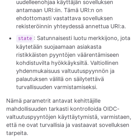
uudelleenohjaa käyttäjän sovelluksen
antamaan URI:iin. Tämä URI:n on
ehdottomasti vastattava sovelluksen
rekisteröinnin yhteydessä annettua URI:a.
: Satunnaisesti luotu merkkijono, jota
state
käytetään suojaamaan asiakasta
ristikkäisten pyyntöjen väärentämiseen
kohdistuvilta hyökkäyksiltä. Valtiollinen
yhdenmukaisuus valtuutuspyynnön ja
palautuksen välillä on säilytettävä
turvallisuuden varmistamiseksi.
Nämä parametrit antavat kehittäjille
mahdollisuuden tarkasti kontrolloida OIDC-
valtuutuspyyntöjen käyttäytymistä, varmistaen,
että ne ovat turvallisia ja vastaavat sovelluksen
tarpeita.