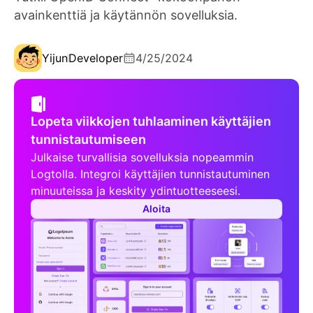
avainkenttiä ja käytännön sovelluksia.
Yijun
Developer
4/25/2024
Lopeta viikkojen tuhlaaminen käyttäjien
tunnistautumiseen
Julkaise turvallisia sovelluksia nopeammin
Logtolla. Integroi käyttäjien tunnistautuminen
minuuteissa ja keskity ydintuotteeseesi.
Aloita