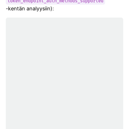
token_endpoint_auth_methods_supported
-kentän analyysiin):