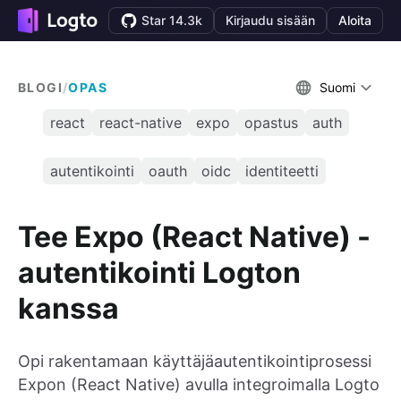
Star 14.3k
Kirjaudu sisään
Aloita
BLOGI
/
OPAS
Suomi
react
react-native
expo
opastus
auth
autentikointi
oauth
oidc
identiteetti
Tee Expo (React Native) -
autentikointi Logton
kanssa
Opi rakentamaan käyttäjäautentikointiprosessi
Expon (React Native) avulla integroimalla Logto