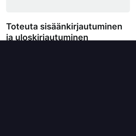
Toteuta sisäänkirjautuminen
ja uloskirjautuminen
Siirry Logto Consolen sovellusasetusten sivulle.
Lisää alkuperäinen uudelleenohjaus-URI
(esimerkiksi
), napsauta
io.logto://callback
sitten "Tallenna".
iOS:llä uudelleenohjaus-URI-skeemalla ei ole
merkitystä, koska
-luokka
ASWebAuthenticationSession
kuuntelee uudelleenohjaus-URI:a
riippumatta siitä, onko se rekisteröity.