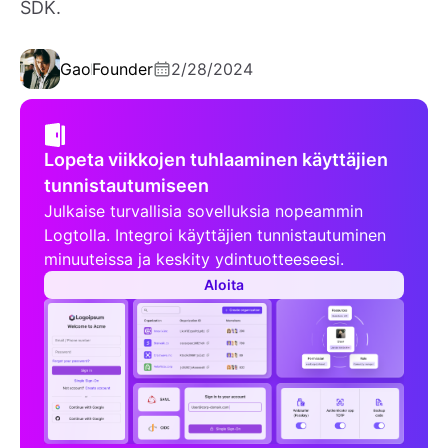
SDK.
Gao
Founder
2/28/2024
Lopeta viikkojen tuhlaaminen käyttäjien
tunnistautumiseen
Julkaise turvallisia sovelluksia nopeammin
Logtolla. Integroi käyttäjien tunnistautuminen
minuuteissa ja keskity ydintuotteeseesi.
Aloita