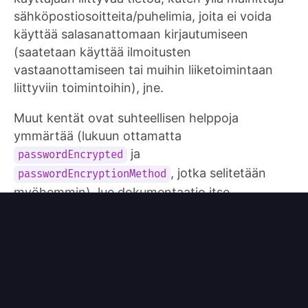
sähköpostiosoitteita/puhelimia, joita ei voida
käyttää salasanattomaan kirjautumiseen
(saatetaan käyttää ilmoitusten
vastaanottamiseen tai muihin liiketoimintaan
liittyviin toimintoihin), jne.
Muut kentät ovat suhteellisen helppoja
ymmärtää (lukuun ottamatta
ja
passwordEncrypted
, jotka selitetään
passwordEncryptionMethod
myöhemmin), lue dokumentaatio itse.
Vaihe 2: Tietokannan
siirtoskriptien