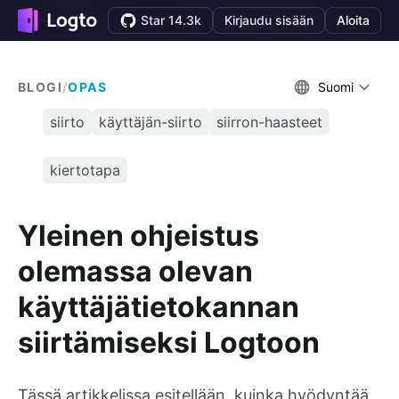
Star 14.3k
Kirjaudu sisään
Aloita
BLOGI
/
OPAS
Suomi
siirto
käyttäjän-siirto
siirron-haasteet
kiertotapa
Yleinen ohjeistus
olemassa olevan
käyttäjätietokannan
siirtämiseksi Logtoon
Tässä artikkelissa esitellään, kuinka hyödyntää