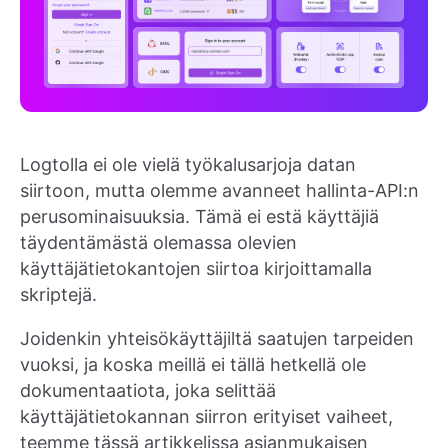
Logtolla ei ole vielä työkalusarjoja datan
siirtoon, mutta olemme avanneet hallinta-API:n
perusominaisuuksia. Tämä ei estä käyttäjiä
täydentämästä olemassa olevien
käyttäjätietokantojen siirtoa kirjoittamalla
skriptejä.
Joidenkin yhteisökäyttäjiltä saatujen tarpeiden
vuoksi, ja koska meillä ei tällä hetkellä ole
dokumentaatiota, joka selittää
käyttäjätietokannan siirron erityiset vaiheet,
teemme tässä artikkelissa asianmukaisen