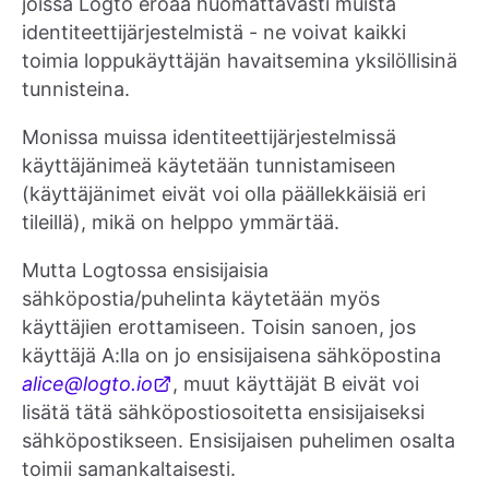
joissa Logto eroaa huomattavasti muista
identiteettijärjestelmistä - ne voivat kaikki
toimia loppukäyttäjän havaitsemina yksilöllisinä
tunnisteina.
Monissa muissa identiteettijärjestelmissä
käyttäjänimeä käytetään tunnistamiseen
(käyttäjänimet eivät voi olla päällekkäisiä eri
tileillä), mikä on helppo ymmärtää.
Mutta Logtossa ensisijaisia
sähköpostia/puhelinta käytetään myös
käyttäjien erottamiseen. Toisin sanoen, jos
käyttäjä A:lla on jo ensisijaisena sähköpostina
alice@logto.io
, muut käyttäjät B eivät voi
lisätä tätä sähköpostiosoitetta ensisijaiseksi
sähköpostikseen. Ensisijaisen puhelimen osalta
toimii samankaltaisesti.