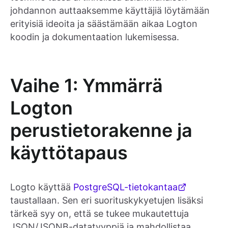
johdannon auttaaksemme käyttäjiä löytämään
erityisiä ideoita ja säästämään aikaa Logton
koodin ja dokumentaation lukemisessa.
Vaihe 1: Ymmärrä
Logton
perustietorakenne ja
käyttötapaus
Logto käyttää
PostgreSQL-tietokantaa
taustallaan. Sen eri suorituskykyetujen lisäksi
tärkeä syy on, että se tukee mukautettuja
JSON/JSONB-datatyyppiä ja mahdollistaa