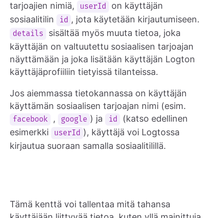
tarjoajien nimiä,
on käyttäjän
userId
sosiaalitilin
, jota käytetään kirjautumiseen.
id
sisältää myös muuta tietoa, joka
details
käyttäjän on valtuutettu sosiaalisen tarjoajan
näyttämään ja joka lisätään käyttäjän Logton
käyttäjäprofiiliin tietyissä tilanteissa.
Jos aiemmassa tietokannassa on käyttäjän
käyttämän sosiaalisen tarjoajan nimi (esim.
,
) ja
(katso edellinen
facebook
google
id
esimerkki
), käyttäjä voi Logtossa
userId
kirjautua suoraan samalla sosiaalitilillä.
Tämä kenttä voi tallentaa mitä tahansa
käyttäjään liittyvää tietoa, kuten yllä mainittuja