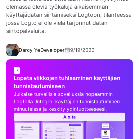
olemassa olevia työkaluja aikaisemman
käyttäjädatan siirtämiseksi Logtoon, tilanteessa
jossa Logto ei ole vielä tarjonnut datan
siirtopalveluita.
Darcy Ye
Developer
9/19/2023
Lopeta viikkojen tuhlaaminen käyttäjien
tunnistautumiseen
Julkaise turvallisia sovelluksia nopeammin
Logtolla. Integroi käyttäjien tunnistautuminen
minuuteissa ja keskity ydintuotteeseesi.
Aloita