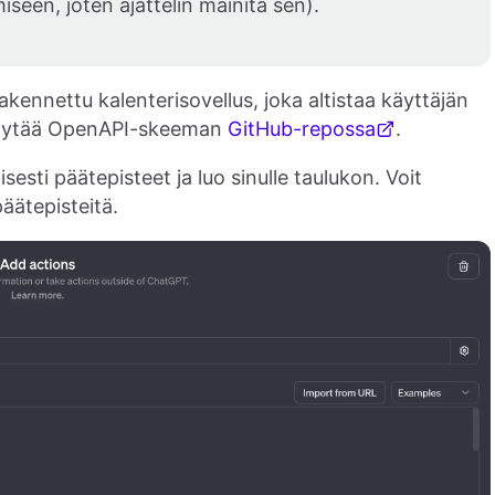
iseen, joten ajattelin mainita sen).
kennettu kalenterisovellus, joka altistaa käyttäjän
t löytää OpenAPI-skeeman
GitHub-repossa
.
esti päätepisteet ja luo sinulle taulukon. Voit
äätepisteitä.