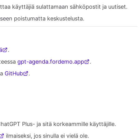
ttaa käyttäjiä sulattamaan sähköpostit ja uutiset.
seen poistumatta keskustelusta.
ä
.
tteessa
gpt-agenda.fordemo.app
.
sa
GitHub
.
ChatGPT Plus- ja sitä korkeammille käyttäjille.
ilmaiseksi, jos sinulla ei vielä ole.