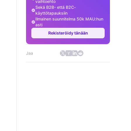
vaihtoehto
Sekä B2B- että B2C-
käyttötapauksiin
Ilmainen suunnitelma 50k MAU:hun
asti
Rekisteröidy tänään
Jaa