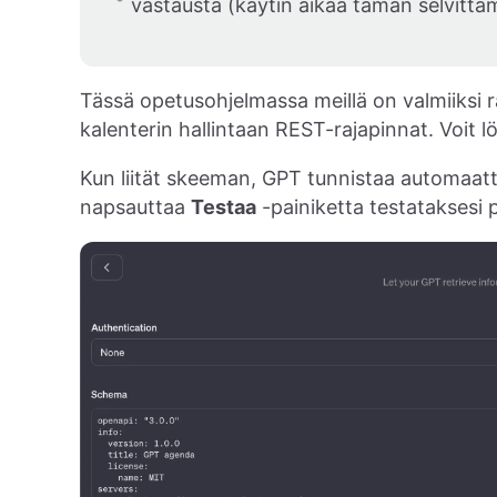
vastausta (käytin aikaa tämän selvittäm
Tässä opetusohjelmassa meillä on valmiiksi ra
kalenterin hallintaan REST-rajapinnat. Voi
Kun liität skeeman, GPT tunnistaa automaattis
napsauttaa
Testaa
-painiketta testataksesi p