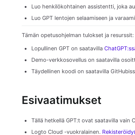
Luo henkilökohtainen assistentti, joka au
Luo GPT lentojen selaamiseen ja varaami
Tämän opetusohjelman tulokset ja resurssit:
Lopullinen GPT on saatavilla
ChatGPT:ss
Demo-verkkosovellus on saatavilla osoi
Täydellinen koodi on saatavilla GitHubis
Esivaatimukset
Tällä hetkellä GPT:t ovat saatavilla vain 
Logto Cloud -vuokralainen.
Rekisteröidy