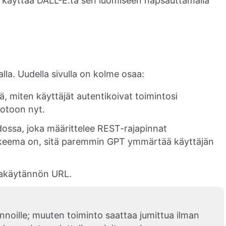
tai käyttää DALL-E:tä sen luomiseen napsauttamalla
lla. Uudella sivulla on kolme osaa:
ä, miten käyttäjät autentikoivat toimintosi
otoon nyt.
sa, joka määrittelee REST-rajapinnat
i skeema on, sitä paremmin GPT ymmärtää käyttäjän
ojakäytännön URL.
nnoille; muuten toiminto saattaa jumittua ilman