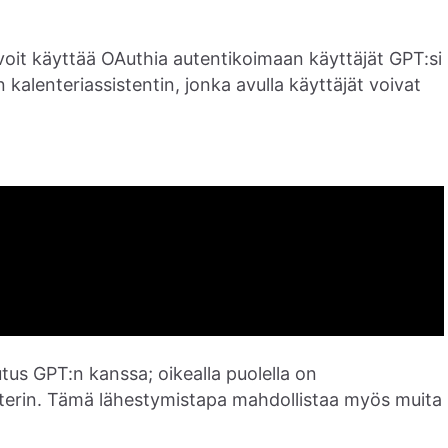
it käyttää OAuthia autentikoimaan käyttäjät GPT:si
alenteriassistentin, jonka avulla käyttäjät voivat
tus GPT:n kanssa; oikealla puolella on
nterin. Tämä lähestymistapa mahdollistaa myös muita