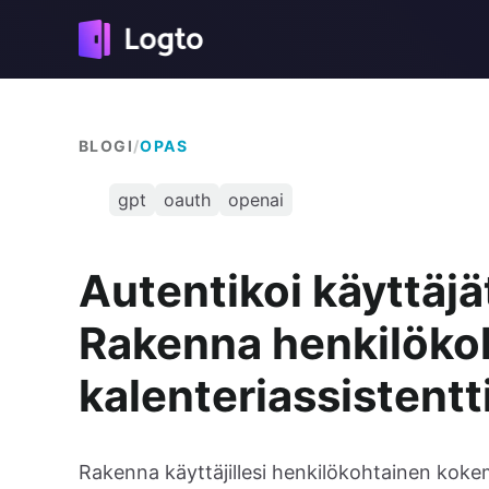
BLOGI
/
OPAS
gpt
oauth
openai
Autentikoi käyttäj
Rakenna henkilöko
kalenteriassistentt
Rakenna käyttäjillesi henkilökohtainen kok