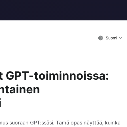
Suomi
ät GPT-toiminnoissa:
htainen
i
emus suoraan GPT:ssäsi. Tämä opas näyttää, kuinka