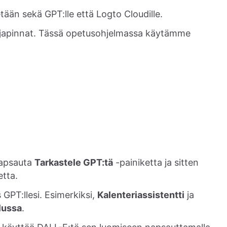
etään sekä GPT:lle että Logto Cloudille.
rajapinnat. Tässä opetusohjelmassa käytämme
napsauta
Tarkastele GPT:tä
-painiketta ja sitten
etta.
 GPT:llesi. Esimerkiksi,
Kalenteriassistentti
ja
lussa
.