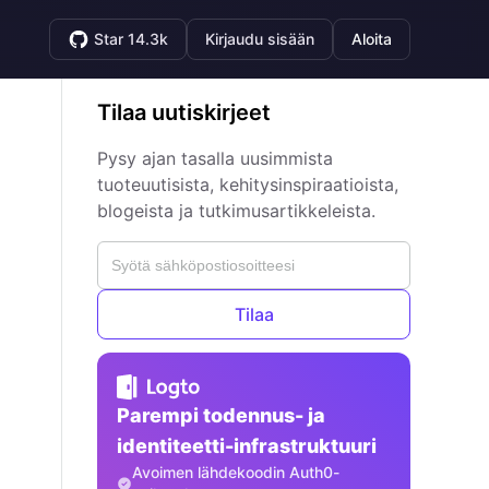
Star 14.3k
Kirjaudu sisään
Aloita
Tilaa uutiskirjeet
Pysy ajan tasalla uusimmista
tuoteuutisista, kehitysinspiraatioista,
blogeista ja tutkimusartikkeleista.
Tilaa
Parempi todennus- ja
identiteetti-infrastruktuuri
Avoimen lähdekoodin Auth0-