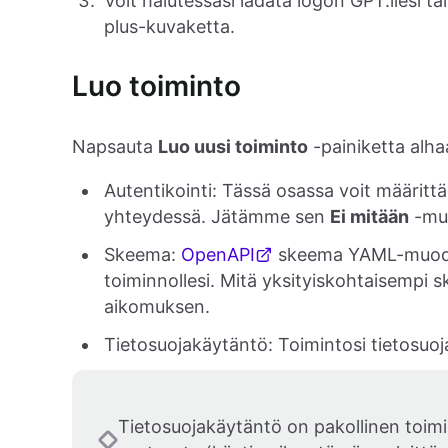
Voit halutessasi ladata logon GPT:llesi 
plus-kuvaketta.
Luo toiminto
Napsauta
Luo uusi toiminto
-painiketta alhaa
Autentikointi: Tässä osassa voit määrittä
yhteydessä. Jätämme sen
Ei mitään
-mu
Skeema:
OpenAPI
skeema YAML-muodos
toiminnollesi. Mitä yksityiskohtaisemp
aikomuksen.
Tietosuojakäytäntö: Toimintosi tietosu
Tietosuojakäytäntö on pakollinen toimi