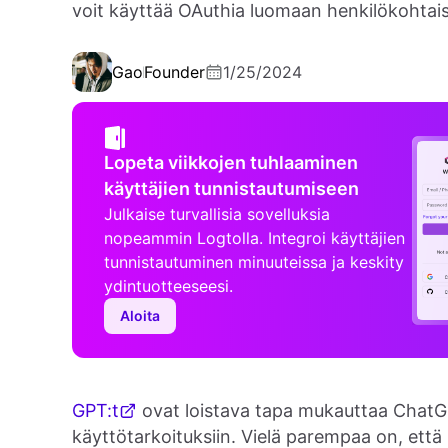
voit käyttää OAuthia luomaan henkilökohtais
Gao
Founder
1/25/2024
Lopeta viikkojen tuhlaaminen
käyttäjien tunnistautumiseen
Julkaise turvallisia sovelluksia
nopeammin Logtolla. Integroi käyttäjien
tunnistautuminen minuuteissa ja keskity
ydintuotteeseesi.
Aloita
GPT:t
ovat loistava tapa mukauttaa ChatGP
käyttötarkoituksiin. Vielä parempaa on, ett