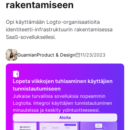
rakentamiseen
Opi käyttämään Logto-organisaatioita
identiteetti-infrastruktuurin rakentamisessa
SaaS-sovelluksellesi.
Guamian
Product & Design
11/23/2023
Lopeta viikkojen tuhlaaminen käyttäjien
tunnistautumiseen
Julkaise turvallisia sovelluksia nopeammin
Logtolla. Integroi käyttäjien tunnistautuminen
minuuteissa ja keskity ydintuotteeseesi.
Aloita