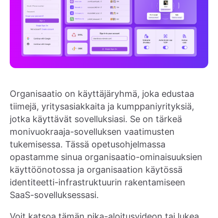
Organisaatio on käyttäjäryhmä, joka edustaa
tiimejä, yritysasiakkaita ja kumppaniyrityksiä,
jotka käyttävät sovelluksiasi. Se on tärkeä
monivuokraaja-sovelluksen vaatimusten
tukemisessa. Tässä opetusohjelmassa
opastamme sinua organisaatio-ominaisuuksien
käyttöönotossa ja organisaation käytössä
identiteetti-infrastruktuurin rakentamiseen
SaaS-sovelluksessasi.
Voit katsoa tämän pika-aloitusvideon tai lukea