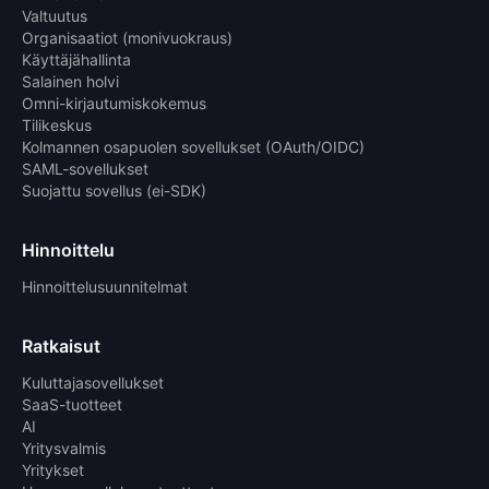
Valtuutus
Organisaatiot (monivuokraus)
Käyttäjähallinta
Salainen holvi
Omni-kirjautumiskokemus
Tilikeskus
Kolmannen osapuolen sovellukset (OAuth/OIDC)
SAML-sovellukset
Suojattu sovellus (ei-SDK)
Hinnoittelu
Hinnoittelusuunnitelmat
Ratkaisut
Kuluttajasovellukset
SaaS-tuotteet
AI
Yritysvalmis
Yritykset