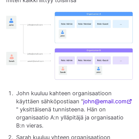
miten kaikki liittyy toisiinsa
John kuuluu kahteen organisaatioon
käyttäen sähköpostiaan "
john@email.com
" yksittäisenä tunnisteena. Hän on
organisaatio A:n ylläpitäjä ja organisaatio
B:n vieras.
Sarah kuuluu yhteen organisaatioon