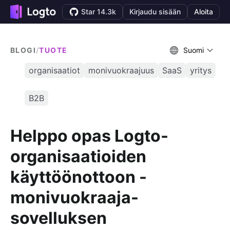
Star 14.3k
Kirjaudu sisään
Aloita
BLOGI
/
TUOTE
Suomi
organisaatiot
monivuokraajuus
SaaS
yritys
B2B
Helppo opas Logto-
organisaatioiden
käyttöönottoon -
monivuokraaja-
sovelluksen