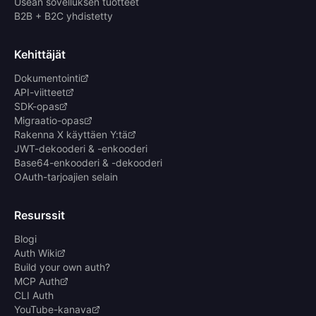
Usean sovelluksen tuotteet
B2B + B2C yhdistetty
Kehittäjät
Dokumentointi
API-viitteet
SDK-opas
Migraatio-opas
Rakenna X käyttäen Y:tä
JWT-dekooderi & -enkooderi
Base64-enkooderi & -dekooderi
OAuth-tarjoajien selain
Resurssit
Blogi
Auth Wiki
Build your own auth?
MCP Auth
CLI Auth
YouTube-kanava