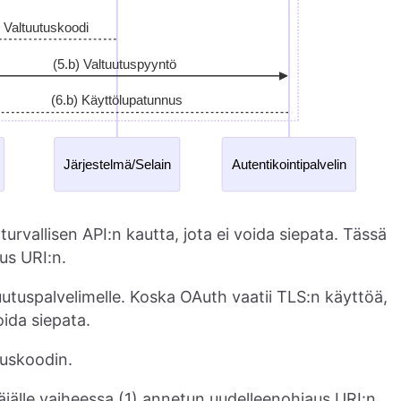
urvallisen API:n kautta, jota ei voida siepata. Tässä
us URI:n.
uutuspalvelimelle. Koska OAuth vaatii TLS:n käyttöä,
oida siepata.
tuskoodin.
äjälle vaiheessa (1) annetun uudelleenohjaus URI:n