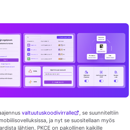
aajennus
valtuutuskoodivirralle
, se suunniteltiin
obiilisovelluksissa, ja nyt se suositellaan myös
rdista lähtien, PKCE on pakollinen kaikille