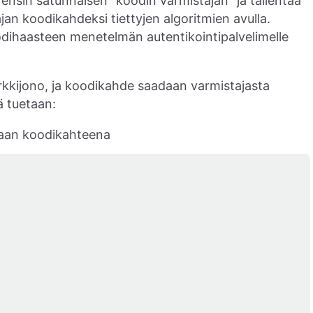
ensin satunnaisen "koodin varmistajan" ja tallentaa
jan koodikahdeksi tiettyjen algoritmien avulla.
odihaasteen menetelmän autentikointipalvelimelle
rkkijono, ja koodikahde saadaan varmistajasta
 tuetaan:
raan koodikahteena