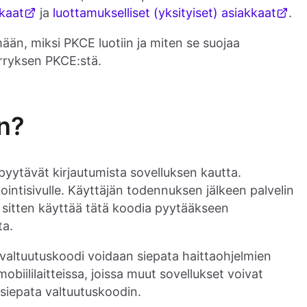
kkaat
ja
luottamukselliset (yksityiset) asiakkaat
.
än, miksi PKCE luotiin ja miten se suojaa
ärryksen PKCE:stä.
n?
pyytävät kirjautumista sovelluksen kautta.
kointisivulle. Käyttäjän todennuksen jälkeen palvelin
a sitten käyttää tätä koodia pyytääkseen
ta.
: valtuutuskoodi voidaan siepata haittaohjelmien
biililaitteissa, joissa muut sovellukset voivat
 siepata valtuutuskoodin.