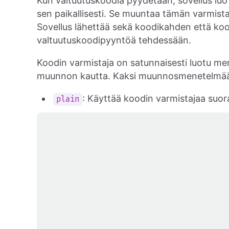
Kun valtuutuskoodia pyydetään, sovellus luo 
sen paikallisesti. Se muuntaa tämän varmista
Sovellus lähettää sekä koodikahden että ko
valtuutuskoodipyyntöä tehdessään.
Koodin varmistaja on satunnaisesti luotu me
muunnon kautta. Kaksi muunnosmenetelmää
: Käyttää koodin varmistajaa suo
plain