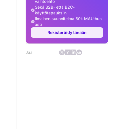
vaihtoehto
Sekä B2B- että B2C-
käyttötapauksiin
Ilmainen suunnitelma 50k MAU:hun
asti
Rekisteröidy tänään
Jaa