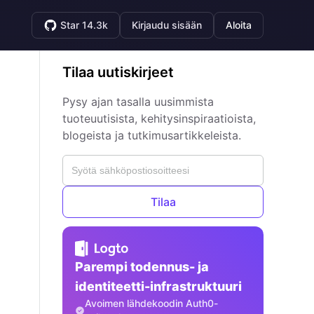
Star 14.3k
Kirjaudu sisään
Aloita
Tilaa uutiskirjeet
Pysy ajan tasalla uusimmista
tuoteuutisista, kehitysinspiraatioista,
blogeista ja tutkimusartikkeleista.
Tilaa
Parempi todennus- ja
identiteetti-infrastruktuuri
Avoimen lähdekoodin Auth0-