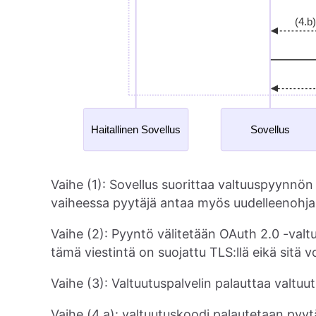
Vaihe (1): Sovellus suorittaa valtuuspyynnön t
vaiheessa pyytäjä antaa myös uudelleenohja
Vaihe (2): Pyyntö välitetään OAuth 2.0 -valt
tämä viestintä on suojattu TLS:llä eikä sitä v
Vaihe (3): Valtuutuspalvelin palauttaa valtuu
Vaihe (4.a): valtuutuskoodi palautetaan pyyt