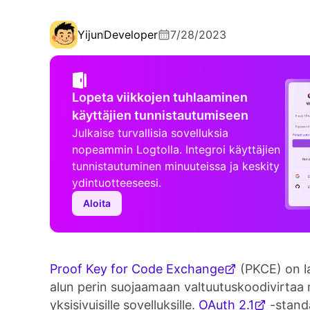
Yijun
Developer
7/28/2023
Lopeta viikkojen tuhlaaminen
käyttäjien tunnistautumiseen
Julkaise turvallisia sovelluksia
nopeammin Logtolla. Integroi käyttäjien
tunnistautuminen minuuteissa ja keskity
ydintuotteeseesi.
Aloita
Proof Key for Code Exchange
(PKCE) on l
alun perin suojaamaan valtuutuskoodivirtaa m
yksisivuisille sovelluksille.
OAuth 2.1
-standa