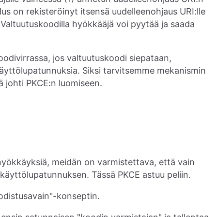
lus on rekisteröinyt itsensä uudelleenohjaus URI:lle
n. Valtuutuskoodilla hyökkääjä voi pyytää ja saada
oodivirrassa, jos valtuutuskoodi siepataan,
käyttölupatunnuksia. Siksi tarvitsemme mekanismin
 johti PKCE:n luomiseen.
 hyökkäyksiä, meidän on varmistettava, että vain
 käyttölupatunnuksen. Tässä PKCE astuu peliin.
odistusavain"-konseptin.