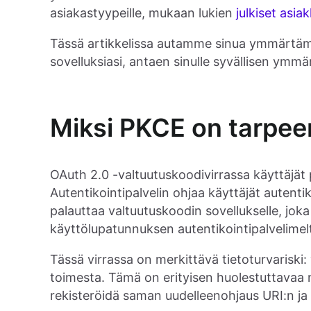
asiakastyypeille, mukaan lukien
julkiset asia
Tässä artikkelissa autamme sinua ymmärtämä
sovelluksiasi, antaen sinulle syvällisen ymm
Miksi PKCE on tarpee
OAuth 2.0 -valtuutuskoodivirrassa käyttäjät 
Autentikointipalvelin ohjaa käyttäjät autenti
palauttaa valtuutuskoodin sovellukselle, jok
käyttölupatunnuksen autentikointipalvelimel
Tässä virrassa on merkittävä tietoturvariski
toimesta. Tämä on erityisen huolestuttavaa mo
rekisteröidä saman uudelleenohjaus URI:n ja